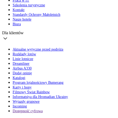
Praca w IT
Szkolenia turystyczne
Kontakt
Standardy Ochrony Małoletnich
Nasze hotele
Biura
Dla klientów
Aktualne wytyczne przed podróżą
Rozkłady lotów
Linie lotnicze
Dreamliner
Airbus A330
Dodaj opinię
Katalogi
Program lojalnościowy Bumerang
Karty i bony
Filmowy Świat Rainbow
Informatsiya dla Hromadian Ukrainy
Wyjazdy grupowe
Incoming
Dostępność cyfrowa