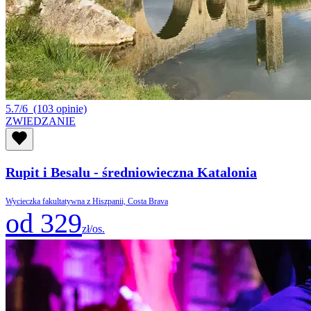
5.7/6
(103 opinie)
ZWIEDZANIE
Rupit i Besalu - średniowieczna Katalonia
Wycieczka fakultatywna z Hiszpanii, Costa Brava
od 329
zł/os.