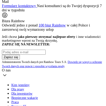
Mail
Formularz kontaktowy
Nasi konsultanci są do Twojej dyspozycji 7
dni w tygodniu
Biura Rainbow
Odwiedź jedno z ponad
100 biur Rainbow
w całej Polsce i
zarezerwuj swój
wymarzony urlop
Jeśli chcesz
jako pierwszy otrzymać najlepsze oferty
i inne wiadomości
marketingowe wprost na Twoją skrzynkę,
ZAPISZ SIĘ NA NEWSLETTER:
Zapisz się
Administratorem Twoich danych jest Rainbow Tours S.A.
Dowiedz się więcej o ochronie
Twoich danych oraz prawie i sposobie wycofania zgody
.
O nas
Kim jesteśmy
Dla prasy
Dla inwestorów
Bezpieczne wakacje
Praca