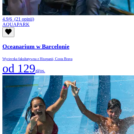
4.9/6
(21 opinii)
AQUAPARK
Oceanarium w Barcelonie
Wycieczka fakultatywna z Hiszpanii, Costa Brava
od 129
zł/os.