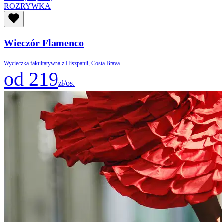
ROZRYWKA
Wieczór Flamenco
Wycieczka fakultatywna z Hiszpanii, Costa Brava
od 219
zł/os.