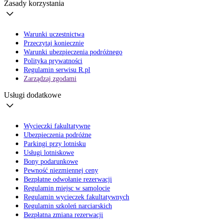
Zasady korzystania
Warunki uczestnictwa
Przeczytaj koniecznie
Warunki ubezpieczenia podróżnego
Polityka prywatności
Regulamin serwisu R.pl
Zarządzaj zgodami
Usługi dodatkowe
Wycieczki fakultatywne
Ubezpieczenia podróżne
Parkingi przy lotnisku
Usługi lotniskowe
Bony podarunkowe
Pewność niezmiennej ceny
Bezpłatne odwołanie rezerwacji
Regulamin miejsc w samolocie
Regulamin wycieczek fakultatywnych
Regulamin szkoleń narciarskich
Bezpłatna zmiana rezerwacji