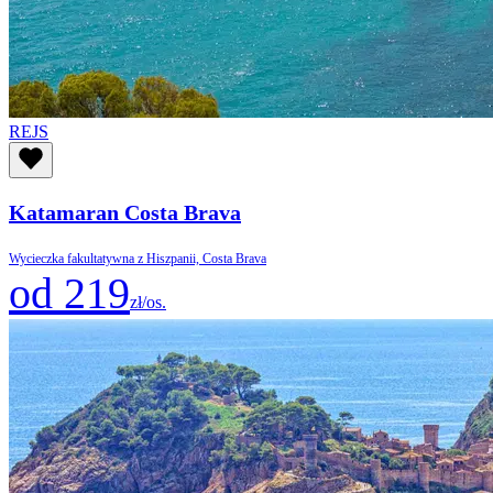
REJS
Katamaran Costa Brava
Wycieczka fakultatywna z Hiszpanii, Costa Brava
od 219
zł/os.