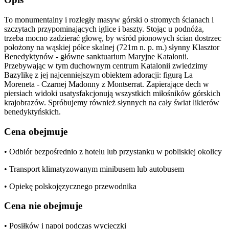
To monumentalny i rozległy masyw górski o stromych ścianach i
szczytach przypominających iglice i baszty. Stojąc u podnóża,
trzeba mocno zadzierać głowę, by wśród pionowych ścian dostrzec
położony na wąskiej półce skalnej (721m n. p. m.) słynny Klasztor
Benedyktynów - główne sanktuarium Maryjne Katalonii.
Przebywając w tym duchownym centrum Katalonii zwiedzimy
Bazylikę z jej najcenniejszym obiektem adoracji: figurą La
Moreneta - Czarnej Madonny z Montserrat. Zapierające dech w
piersiach widoki usatysfakcjonują wszystkich miłośników górskich
krajobrazów. Spróbujemy również słynnych na cały świat likierów
benedyktyńskich.
Cena obejmuje
• Odbiór bezpośrednio z hotelu lub przystanku w pobliskiej okolicy
• Transport klimatyzowanym minibusem lub autobusem
• Opiekę polskojęzycznego przewodnika
Cena nie obejmuje
• Posiłków i napoi podczas wycieczki