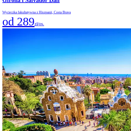
Wycieczka fakultatywna z Hiszpanii, Costa Brava
od 289
zł/os.