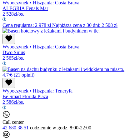
Wypoczynek
•
Hiszpania: Costa Brava
ALEGRIA Fenals Mar
2 528
zł/os.
Cena regularna:
2 978
zł
Najniższa cena z 30 dni: 2 508 zł
Wypoczynek
•
Hiszpania: Costa Brava
Dwo Sirius
2 565
zł/os.
4.7/6
(21 opinii)
Wypoczynek
•
Hiszpania: Teneryfa
Be Smart Florida Plaza
2 586
zł/os.
Call center
42 680 38 51
codziennie
w godz. 8:00-22:00