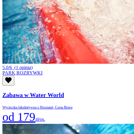
5.0/6
(1 opinia)
PARK ROZRYWKI
Zabawa w Water World
Wycieczka fakultatywna z Hiszpanii, Costa Brava
od 179
zł/os.