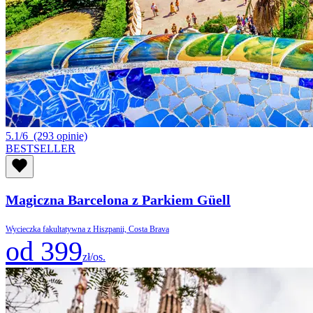
5.1/6
(293 opinie)
BESTSELLER
Magiczna Barcelona z Parkiem Güell
Wycieczka fakultatywna z Hiszpanii, Costa Brava
od 399
zł/os.