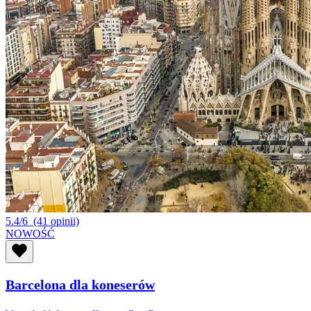
5.4/6
(41 opinii)
NOWOŚĆ
Barcelona dla koneserów