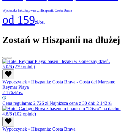
Wycieczka fakultatywna z Hiszpanii, Costa Brava
od 159
zł/os.
Zostań w Hiszpanii na dłużej
5.0/6
(279 opinii)
Wypoczynek
•
Hiszpania: Costa Brava - Costa del Maresme
Reymar Playa
2 176
zł/os.
Cena regularna:
2 726
zł
Najniższa cena z 30 dni: 2 142 zł
4.8/6
(102 opinie)
Wypoczynek
•
Hiszpania: Costa Brava