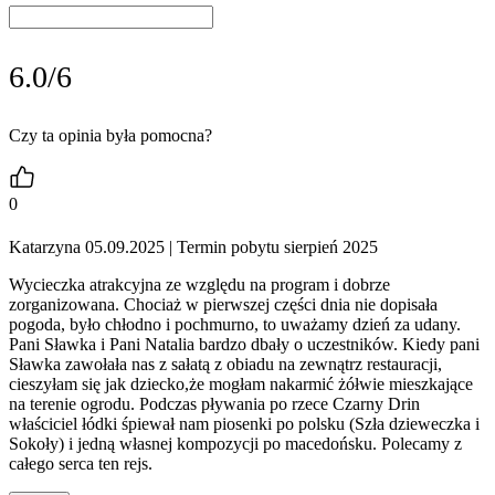
6.0/6
Czy ta opinia była pomocna?
0
Katarzyna 05.09.2025
| Termin pobytu sierpień 2025
Wycieczka atrakcyjna ze względu na program i dobrze
zorganizowana. Chociaż w pierwszej części dnia nie dopisała
pogoda, było chłodno i pochmurno, to uważamy dzień za udany.
Pani Sławka i Pani Natalia bardzo dbały o uczestników. Kiedy pani
Sławka zawołała nas z sałatą z obiadu na zewnątrz restauracji,
cieszyłam się jak dziecko,że mogłam nakarmić żółwie mieszkające
na terenie ogrodu. Podczas pływania po rzece Czarny Drin
właściciel łódki śpiewał nam piosenki po polsku (Szła dzieweczka i
Sokoły) i jedną własnej kompozycji po macedońsku. Polecamy z
całego serca ten rejs.