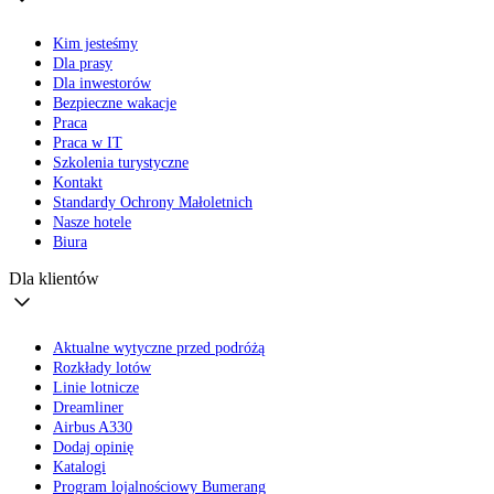
Kim jesteśmy
Dla prasy
Dla inwestorów
Bezpieczne wakacje
Praca
Praca w IT
Szkolenia turystyczne
Kontakt
Standardy Ochrony Małoletnich
Nasze hotele
Biura
Dla klientów
Aktualne wytyczne przed podróżą
Rozkłady lotów
Linie lotnicze
Dreamliner
Airbus A330
Dodaj opinię
Katalogi
Program lojalnościowy Bumerang