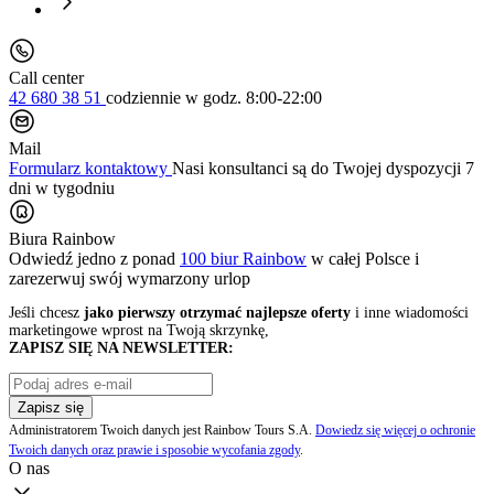
Call center
42 680 38 51
codziennie
w godz. 8:00-22:00
Mail
Formularz kontaktowy
Nasi konsultanci są do Twojej dyspozycji 7
dni w tygodniu
Biura Rainbow
Odwiedź jedno z ponad
100 biur Rainbow
w całej Polsce i
zarezerwuj swój
wymarzony urlop
Jeśli chcesz
jako pierwszy otrzymać najlepsze oferty
i inne wiadomości
marketingowe wprost na Twoją skrzynkę,
ZAPISZ SIĘ NA NEWSLETTER:
Zapisz się
Administratorem Twoich danych jest Rainbow Tours S.A.
Dowiedz się więcej o ochronie
Twoich danych oraz prawie i sposobie wycofania zgody
.
O nas