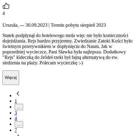
4
Urszula, --- 30.09.2023
| Termin pobytu sierpień 2023
Statek podpłynął do hotelowego mola więc nie było konieczności
dojeżdżania. Rejs bardzo przyjemny. Zwiedzanie Zatoki Kości było
świetnym przerywnikiem w dopłynięciu do Naum. Jak w
poprzedniej wycieczce, Pani Sławka była najlepsza. Dodatkowy
"Rejs" łódeczką do źródeł rzeki był fajną alternatywą do ew.
siedzenia na plaży. Polecam wycieczkę :-)
Więcej
1
...
3
4
...
7