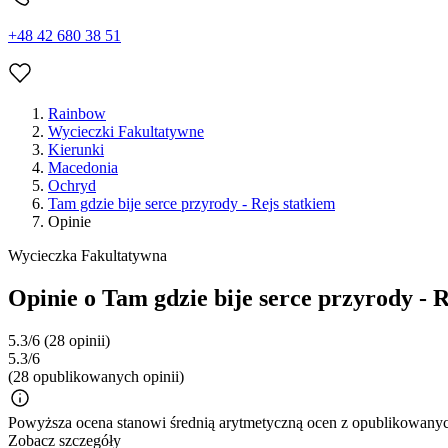
+48 42 680 38 51
Rainbow
Wycieczki Fakultatywne
Kierunki
Macedonia
Ochryd
Tam gdzie bije serce przyrody - Rejs statkiem
Opinie
Wycieczka Fakultatywna
Opinie o Tam gdzie bije serce przyrody - R
5.3/6
(28 opinii)
5.3/6
(28 opublikowanych opinii)
Powyższa ocena stanowi średnią arytmetyczną ocen z opublikowanych
Zobacz szczegóły