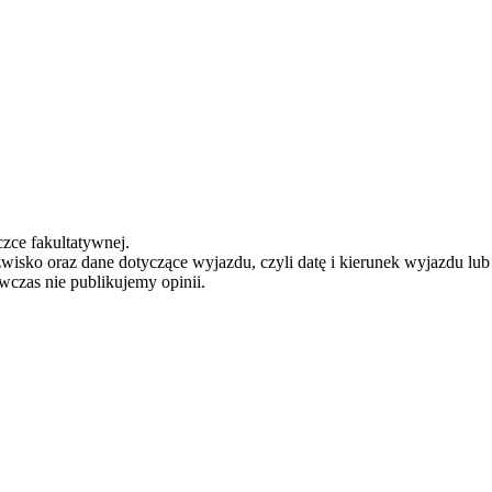
zce fakultatywnej.
zwisko oraz dane dotyczące wyjazdu, czyli datę i kierunek wyjazdu lu
ówczas nie publikujemy opinii.