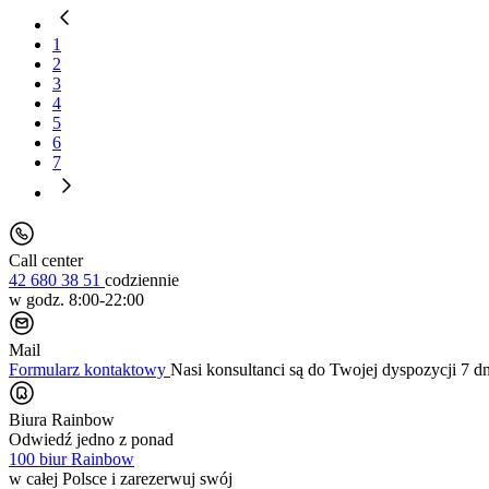
1
2
3
4
5
6
7
Call center
42 680 38 51
codziennie
w godz. 8:00-22:00
Mail
Formularz kontaktowy
Nasi konsultanci są do Twojej dyspozycji 7 d
Biura Rainbow
Odwiedź jedno z ponad
100 biur Rainbow
w całej Polsce i zarezerwuj swój