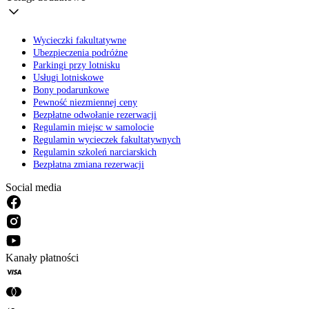
Wycieczki fakultatywne
Ubezpieczenia podróżne
Parkingi przy lotnisku
Usługi lotniskowe
Bony podarunkowe
Pewność niezmiennej ceny
Bezpłatne odwołanie rezerwacji
Regulamin miejsc w samolocie
Regulamin wycieczek fakultatywnych
Regulamin szkoleń narciarskich
Bezpłatna zmiana rezerwacji
Social media
Kanały płatności