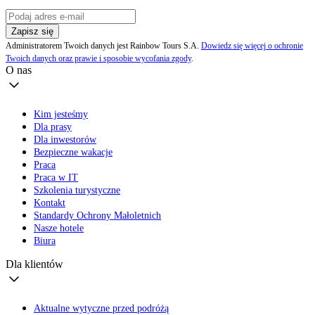
Zapisz się
Administratorem Twoich danych jest Rainbow Tours S.A.
Dowiedz się więcej o ochronie
Twoich danych oraz prawie i sposobie wycofania zgody
.
O nas
Kim jesteśmy
Dla prasy
Dla inwestorów
Bezpieczne wakacje
Praca
Praca w IT
Szkolenia turystyczne
Kontakt
Standardy Ochrony Małoletnich
Nasze hotele
Biura
Dla klientów
Aktualne wytyczne przed podróżą