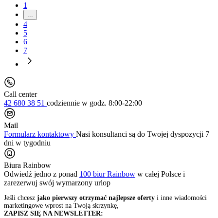
1
...
4
5
6
7
Call center
42 680 38 51
codziennie
w godz. 8:00-22:00
Mail
Formularz kontaktowy
Nasi konsultanci są do Twojej dyspozycji 7
dni w tygodniu
Biura Rainbow
Odwiedź jedno z ponad
100 biur Rainbow
w całej Polsce i
zarezerwuj swój
wymarzony urlop
Jeśli chcesz
jako pierwszy otrzymać najlepsze oferty
i inne wiadomości
marketingowe wprost na Twoją skrzynkę,
ZAPISZ SIĘ NA NEWSLETTER: