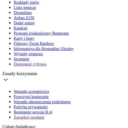
Rozkłady lotów
Linie lotnicze
Dreamliner
Airbus A330
Dodaj opinię
Katalogi
Program lojalnościowy Bumerang
Karty i bony
Filmowy Świat Rainbow
Informatsiya dla Hromadian Ukrainy
Wyjazdy grupowe
Incoming
Dostępność cyfrowa
Zasady korzystania
Warunki uczestnictwa
Przeczytaj koniecznie
Warunki ubezpieczenia podróżnego
Polityka prywatności
Regulamin serwisu R.pl
Zarządzaj zgodami
Usługi dodatkowe