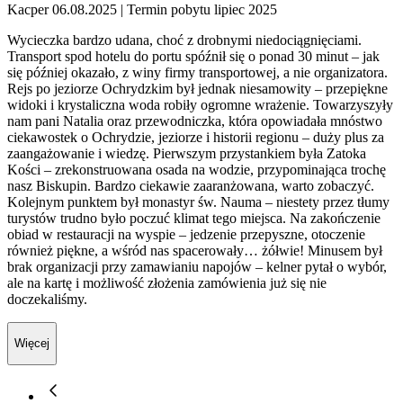
Kacper 06.08.2025
| Termin pobytu lipiec 2025
Wycieczka bardzo udana, choć z drobnymi niedociągnięciami.
Transport spod hotelu do portu spóźnił się o ponad 30 minut – jak
się później okazało, z winy firmy transportowej, a nie organizatora.
Rejs po jeziorze Ochrydzkim był jednak niesamowity – przepiękne
widoki i krystaliczna woda robiły ogromne wrażenie. Towarzyszyły
nam pani Natalia oraz przewodniczka, która opowiadała mnóstwo
ciekawostek o Ochrydzie, jeziorze i historii regionu – duży plus za
zaangażowanie i wiedzę. Pierwszym przystankiem była Zatoka
Kości – zrekonstruowana osada na wodzie, przypominająca trochę
nasz Biskupin. Bardzo ciekawie zaaranżowana, warto zobaczyć.
Kolejnym punktem był monastyr św. Nauma – niestety przez tłumy
turystów trudno było poczuć klimat tego miejsca. Na zakończenie
obiad w restauracji na wyspie – jedzenie przepyszne, otoczenie
również piękne, a wśród nas spacerowały… żółwie! Minusem był
brak organizacji przy zamawianiu napojów – kelner pytał o wybór,
ale na kartę i możliwość złożenia zamówienia już się nie
doczekaliśmy.
Więcej