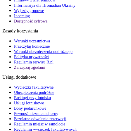
Filmowy Świat Rainbow
Informatsiya dla Hromadian Ukrainy
Wyjazdy grupowe
Incoming
Dostępność cyfrowa
Zasady korzystania
Warunki uczestnictwa
Przeczytaj koniecznie
Warunki ubezpieczenia podróżnego
Polityka prywatności
Regulamin serwisu R.pl
Zarządzaj zgodami
Usługi dodatkowe
Wycieczki fakultatywne
Ubezpieczenia podróżne
Parkingi przy lotnisku
Usługi lotniskowe
Bony podarunkowe
Pewność niezmiennej ceny
Bezpłatne odwołanie rezerwacji
Regulamin miejsc w samolocie
Regulamin wycieczek fakultatywnych