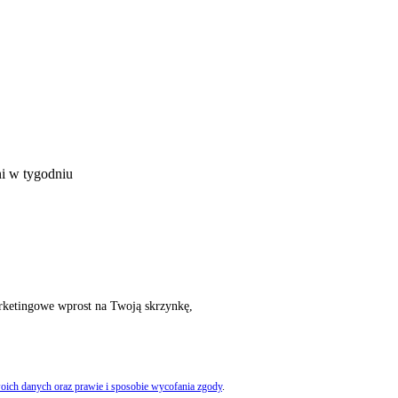
ni w tygodniu
rketingowe wprost na Twoją skrzynkę,
oich danych oraz prawie i sposobie wycofania zgody
.