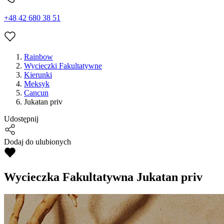
+48 42 680 38 51
Rainbow
Wycieczki Fakultatywne
Kierunki
Meksyk
Cancun
Jukatan priv
Udostępnij
Dodaj do ulubionych
Wycieczka Fakultatywna
Jukatan priv