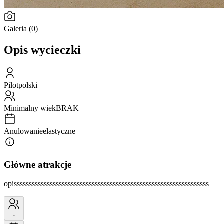
Galeria (0)
Opis wycieczki
Pilot
polski
Minimalny wiek
BRAK
Anulowanie
elastyczne
Główne atrakcje
opisssssssssssssssssssssssssssssssssssssssssssssssssssssssssssssssss
-