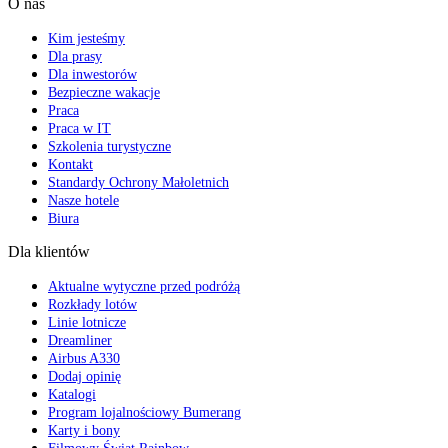
O nas
Kim jesteśmy
Dla prasy
Dla inwestorów
Bezpieczne wakacje
Praca
Praca w IT
Szkolenia turystyczne
Kontakt
Standardy Ochrony Małoletnich
Nasze hotele
Biura
Dla klientów
Aktualne wytyczne przed podróżą
Rozkłady lotów
Linie lotnicze
Dreamliner
Airbus A330
Dodaj opinię
Katalogi
Program lojalnościowy Bumerang
Karty i bony