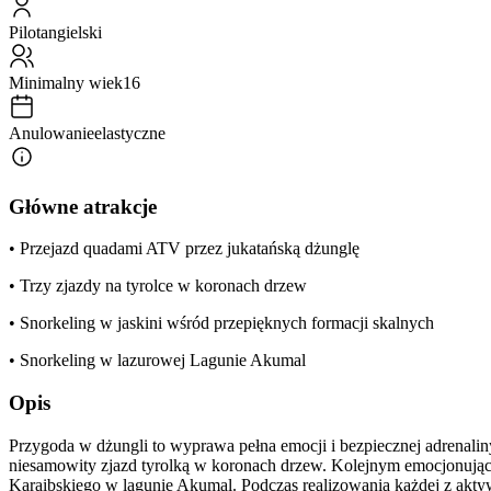
Pilot
angielski
Minimalny wiek
16
Anulowanie
elastyczne
Główne atrakcje
• Przejazd quadami ATV przez jukatańską dżunglę
• Trzy zjazdy na tyrolce w koronach drzew
• Snorkeling w jaskini wśród przepięknych formacji skalnych
• Snorkeling w lazurowej Lagunie Akumal
Opis
Przygoda w dżungli to wyprawa pełna emocji i bezpiecznej adrenalin
niesamowity zjazd tyrolką w koronach drzew. Kolejnym emocjonują
Karaibskiego w lagunie Akumal. Podczas realizowania każdej z akty