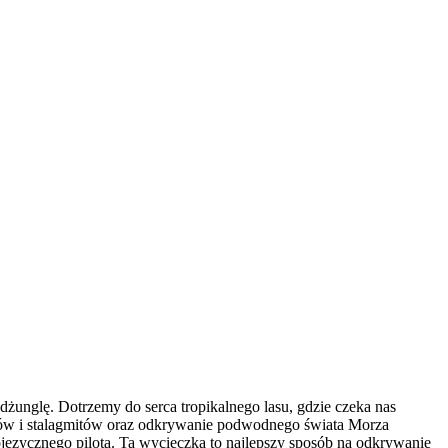
żunglę. Dotrzemy do serca tropikalnego lasu, gdzie czeka nas
tów i stalagmitów oraz odkrywanie podwodnego świata Morza
języcznego pilota. Ta wycieczka to najlepszy sposób na odkrywanie