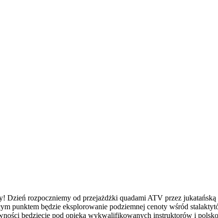
y! Dzień rozpoczniemy od przejażdżki quadami ATV przez jukatańską d
cym punktem będzie eksplorowanie podziemnej cenoty wśród stalakty
wności będziecie pod opieką wykwalifikowanych instruktorów i polsko