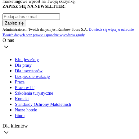
marketingowe wprost na Twoją skrzynkę,
ZAPISZ SIĘ NA NEWSLETTER:
Zapisz się
Administratorem Twoich danych jest Rainbow Tours S.A.
Dowiedz się więcej o ochronie
Twoich danych oraz prawie i sposobie wycofania zgody
.
O nas
Kim jesteśmy
Dla prasy
Dla inwestorów
Bezpieczne wakacje
Praca
Praca w IT
Szkolenia turystyczne
Kontakt
Standardy Ochrony Małoletnich
Nasze hotele
Biura
Dla klientów