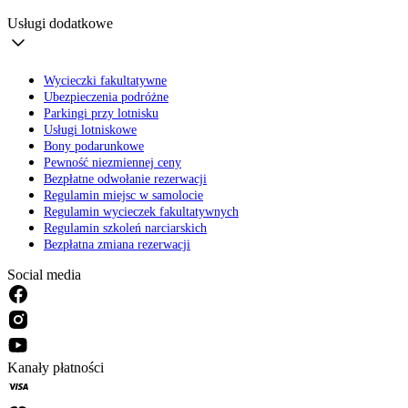
Usługi dodatkowe
Wycieczki fakultatywne
Ubezpieczenia podróżne
Parkingi przy lotnisku
Usługi lotniskowe
Bony podarunkowe
Pewność niezmiennej ceny
Bezpłatne odwołanie rezerwacji
Regulamin miejsc w samolocie
Regulamin wycieczek fakultatywnych
Regulamin szkoleń narciarskich
Bezpłatna zmiana rezerwacji
Social media
Kanały płatności