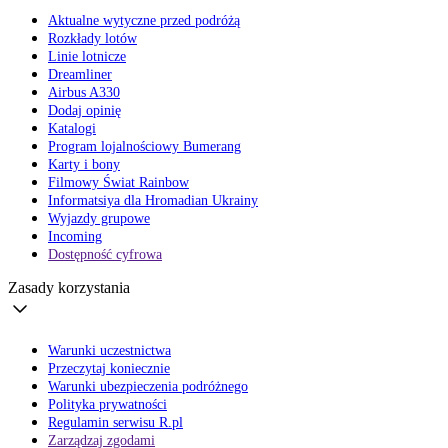
Aktualne wytyczne przed podróżą
Rozkłady lotów
Linie lotnicze
Dreamliner
Airbus A330
Dodaj opinię
Katalogi
Program lojalnościowy Bumerang
Karty i bony
Filmowy Świat Rainbow
Informatsiya dla Hromadian Ukrainy
Wyjazdy grupowe
Incoming
Dostępność cyfrowa
Zasady korzystania
Warunki uczestnictwa
Przeczytaj koniecznie
Warunki ubezpieczenia podróżnego
Polityka prywatności
Regulamin serwisu R.pl
Zarządzaj zgodami