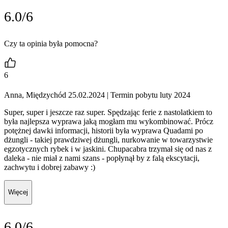
6.0/6
Czy ta opinia była pomocna?
6
Anna, Międzychód 25.02.2024
| Termin pobytu luty 2024
Super, super i jeszcze raz super. Spędzając ferie z nastolatkiem to
była najlepsza wyprawa jaką mogłam mu wykombinować. Prócz
potężnej dawki informacji, historii była wyprawa Quadami po
dżungli - takiej prawdziwej dżungli, nurkowanie w towarzystwie
egzotycznych rybek i w jaskini. Chupacabra trzymał się od nas z
daleka - nie miał z nami szans - popłynął by z falą ekscytacji,
zachwytu i dobrej zabawy :)
Więcej
6.0/6