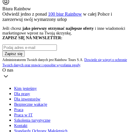
Biura Rainbow
Odwiedź jedno z ponad
100 biur Rainbow
w całej Polsce i
zarezerwuj swój
wymarzony urlop
Jeśli chcesz
jako pierwszy otrzymać najlepsze oferty
i inne wiadomości
marketingowe wprost na Twoją skrzynkę,
ZAPISZ SIĘ NA NEWSLETTER:
Zapisz się
Administratorem Twoich danych jest Rainbow Tours S.A.
Dowiedz się więcej o ochronie
Twoich danych oraz prawie i sposobie wycofania zgody
.
O nas
Kim jesteśmy
Dla prasy
Dla inwestorów
Bezpieczne wakacje
Praca
Praca w IT
Szkolenia turystyczne
Kontakt
Standardy Ochrony Małoletnich