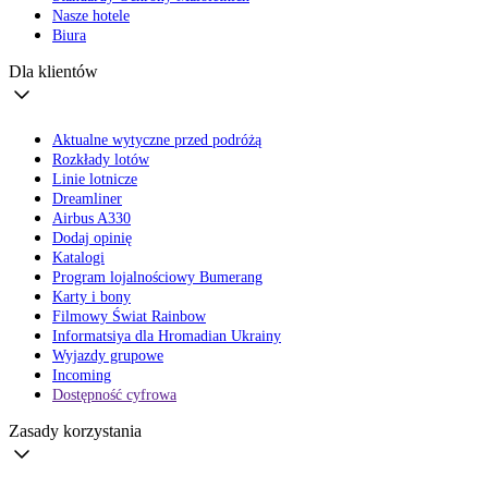
Nasze hotele
Biura
Dla klientów
Aktualne wytyczne przed podróżą
Rozkłady lotów
Linie lotnicze
Dreamliner
Airbus A330
Dodaj opinię
Katalogi
Program lojalnościowy Bumerang
Karty i bony
Filmowy Świat Rainbow
Informatsiya dla Hromadian Ukrainy
Wyjazdy grupowe
Incoming
Dostępność cyfrowa
Zasady korzystania