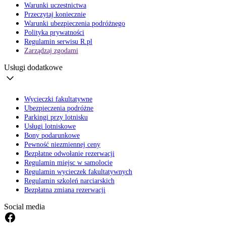
Warunki uczestnictwa
Przeczytaj koniecznie
Warunki ubezpieczenia podróżnego
Polityka prywatności
Regulamin serwisu R.pl
Zarządzaj zgodami
Usługi dodatkowe
Wycieczki fakultatywne
Ubezpieczenia podróżne
Parkingi przy lotnisku
Usługi lotniskowe
Bony podarunkowe
Pewność niezmiennej ceny
Bezpłatne odwołanie rezerwacji
Regulamin miejsc w samolocie
Regulamin wycieczek fakultatywnych
Regulamin szkoleń narciarskich
Bezpłatna zmiana rezerwacji
Social media