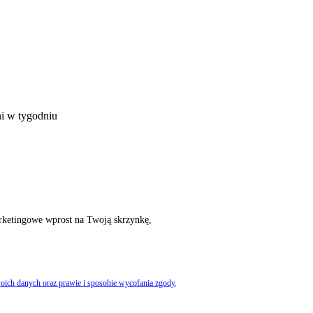
ni w tygodniu
rketingowe wprost na Twoją skrzynkę,
oich danych oraz prawie i sposobie wycofania zgody
.