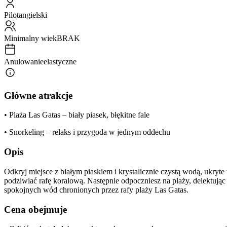
Pilot
angielski
Minimalny wiek
BRAK
Anulowanie
elastyczne
Główne atrakcje
• Plaża Las Gatas – biały piasek, błękitne fale
• Snorkeling – relaks i przygoda w jednym oddechu
Opis
Odkryj miejsce z białym piaskiem i krystalicznie czystą wodą, ukryt
podziwiać rafę koralową. Następnie odpoczniesz na plaży, delektuj
spokojnych wód chronionych przez rafy plaży Las Gatas.
Cena obejmuje