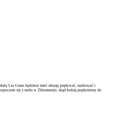
 plażę Las Gatas będziesz mieć okazję popływać, nurkować i
ozpocznie się z molo w Zihuatanejo, skąd łodzią popłyniemy do