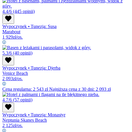
4.4/6
(445 opinii)
Wypoczynek
•
Tunezja: Susa
Marabout
1 929
zł/os.
5.3/6
(40 opinii)
Wypoczynek
•
Tunezja: Djerba
Venice Beach
2 093
zł/os.
Cena regularna:
2 543
zł
Najniższa cena z 30 dni: 2 093 zł
4.7/6
(57 opinii)
Wypoczynek
•
Tunezja: Monastyr
Neptunia Skanes Beach
2 125
zł/os.