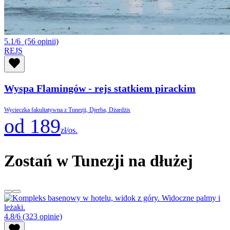
5.1/6
(56 opinii)
REJS
Wyspa Flamingów - rejs statkiem pirackim
Wycieczka fakultatywna z Tunezji, Djerba, Dżardżis
od 189
zł/os.
Zostań w Tunezji na dłużej
4.8/6
(323 opinie)