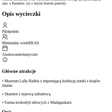
sam, z Rainbow czy z innym biurem podróży
Opis wycieczki
Pilot
polski
Minimalny wiek
BRAK
Anulowanie
elastyczne
Główne atrakcje
• Muzeum Lalla Hadria z imponującą kolekcją sztuki z krajów
islamu
• Skansen z typową zabudową
• Farma krokodyli nilowych z Madagaskaru
Opis