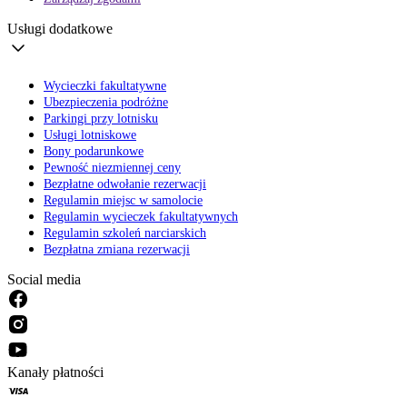
Usługi dodatkowe
Wycieczki fakultatywne
Ubezpieczenia podróżne
Parkingi przy lotnisku
Usługi lotniskowe
Bony podarunkowe
Pewność niezmiennej ceny
Bezpłatne odwołanie rezerwacji
Regulamin miejsc w samolocie
Regulamin wycieczek fakultatywnych
Regulamin szkoleń narciarskich
Bezpłatna zmiana rezerwacji
Social media
Kanały płatności