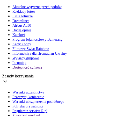
Aktualne wytyczne przed podróżą
Rozkłady lotów
Linie lotnicze
Dreamliner
Airbus A330
Dodaj opinię
Katalogi
Program lojalnościowy Bumerang
Karty i bony
Filmowy Świat Rainbow
Informatsiya dla Hromadian Ukrainy
Wyjazdy grupowe
Incoming
Dostępność cyfrowa
Zasady korzystania
Warunki uczestnictwa
Przeczytaj koniecznie
Warunki ubezpieczenia podróżnego
Polityka prywatności
Regulamin serwisu R.pl
Zarządzaj zgodami