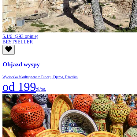
5.1/6
(293 opinie)
BESTSELLER
Objazd wyspy
Wycieczka fakultatywna z Tunezji, Djerba, Dżardżis
od 199
zł/os.