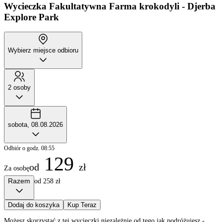
Wycieczka Fakultatywna
Farma krokodyli - Djerba
Explore Park
Wybierz miejsce odbioru
2 osoby
sobota, 08.08.2026
Odbiór o godz. 08:55
129
od
zł
Za osobę
Razem
od 258 zł
Dodaj do koszyka
Kup Teraz
Możesz skorzystać z tej wycieczki niezależnie od tego jak podróżujesz -