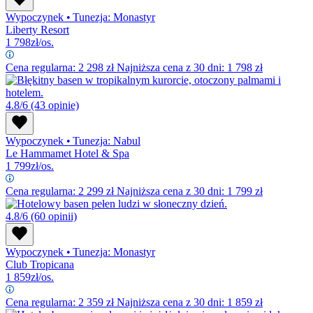
Wypoczynek
•
Tunezja: Monastyr
Liberty Resort
1 798
zł/os.
Cena regularna:
2 298
zł
Najniższa cena z 30 dni: 1 798 zł
4.8/6
(43 opinie)
Wypoczynek
•
Tunezja: Nabul
Le Hammamet Hotel & Spa
1 799
zł/os.
Cena regularna:
2 299
zł
Najniższa cena z 30 dni: 1 799 zł
4.8/6
(60 opinii)
Wypoczynek
•
Tunezja: Monastyr
Club Tropicana
1 859
zł/os.
Cena regularna:
2 359
zł
Najniższa cena z 30 dni: 1 859 zł