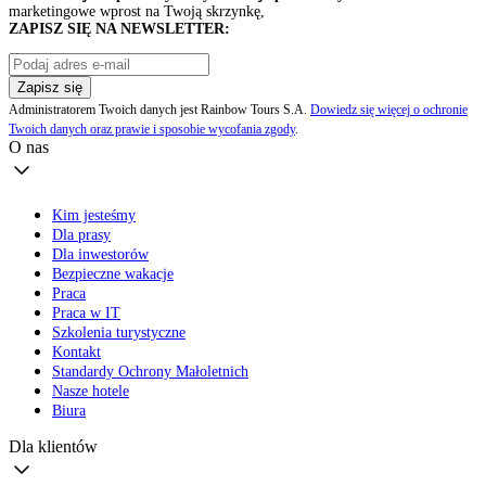
marketingowe wprost na Twoją skrzynkę,
ZAPISZ SIĘ NA NEWSLETTER:
Zapisz się
Administratorem Twoich danych jest Rainbow Tours S.A.
Dowiedz się więcej o ochronie
Twoich danych oraz prawie i sposobie wycofania zgody
.
O nas
Kim jesteśmy
Dla prasy
Dla inwestorów
Bezpieczne wakacje
Praca
Praca w IT
Szkolenia turystyczne
Kontakt
Standardy Ochrony Małoletnich
Nasze hotele
Biura
Dla klientów