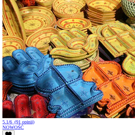
5.1/6
(91 opinii)
NOWOŚĆ