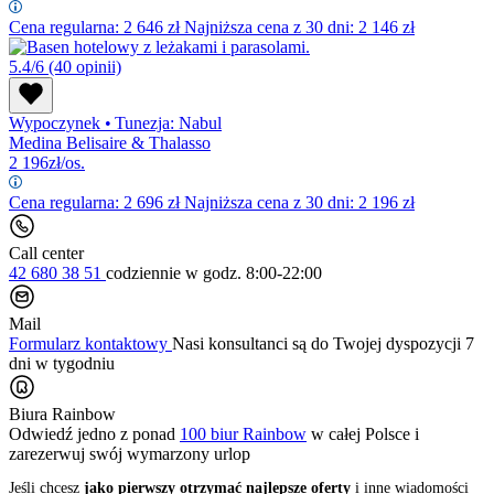
Cena regularna:
2 646
zł
Najniższa cena z 30 dni: 2 146 zł
5.4/6
(40 opinii)
Wypoczynek
•
Tunezja: Nabul
Medina Belisaire & Thalasso
2 196
zł/os.
Cena regularna:
2 696
zł
Najniższa cena z 30 dni: 2 196 zł
Call center
42 680 38 51
codziennie
w godz. 8:00-22:00
Mail
Formularz kontaktowy
Nasi konsultanci są do Twojej dyspozycji 7
dni w tygodniu
Biura Rainbow
Odwiedź jedno z ponad
100 biur Rainbow
w całej Polsce i
zarezerwuj swój
wymarzony urlop
Jeśli chcesz
jako pierwszy otrzymać najlepsze oferty
i inne wiadomości