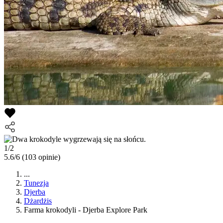
1/2
5.6/6
(103 opinie)
...
Tunezja
Djerba
Dżardżis
Farma krokodyli - Djerba Explore Park