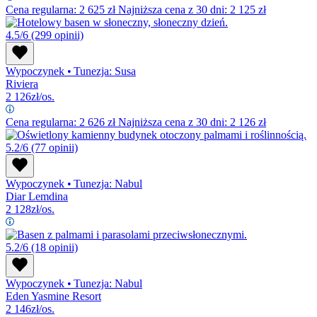
Cena regularna:
2 625
zł
Najniższa cena z 30 dni: 2 125 zł
4.5/6
(299 opinii)
Wypoczynek
•
Tunezja: Susa
Riviera
2 126
zł/os.
Cena regularna:
2 626
zł
Najniższa cena z 30 dni: 2 126 zł
5.2/6
(77 opinii)
Wypoczynek
•
Tunezja: Nabul
Diar Lemdina
2 128
zł/os.
5.2/6
(18 opinii)
Wypoczynek
•
Tunezja: Nabul
Eden Yasmine Resort
2 146
zł/os.