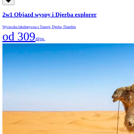
2w1 Objazd wyspy i Djerba explorer
Wycieczka fakultatywna z Tunezji, Djerba, Dżardżis
od 309
zł/os.