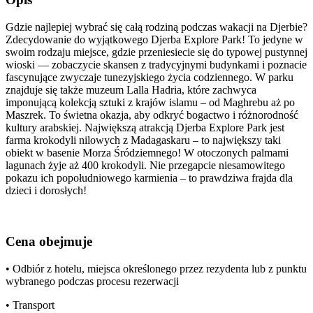
Gdzie najlepiej wybrać się całą rodziną podczas wakacji na Djerbie?
Zdecydowanie do wyjątkowego Djerba Explore Park! To jedyne w
swoim rodzaju miejsce, gdzie przeniesiecie się do typowej pustynnej
wioski — zobaczycie skansen z tradycyjnymi budynkami i poznacie
fascynujące zwyczaje tunezyjskiego życia codziennego. W parku
znajduje się także muzeum Lalla Hadria, które zachwyca
imponującą kolekcją sztuki z krajów islamu – od Maghrebu aż po
Maszrek. To świetna okazja, aby odkryć bogactwo i różnorodność
kultury arabskiej. Największą atrakcją Djerba Explore Park jest
farma krokodyli nilowych z Madagaskaru – to największy taki
obiekt w basenie Morza Śródziemnego! W otoczonych palmami
lagunach żyje aż 400 krokodyli. Nie przegapcie niesamowitego
pokazu ich popołudniowego karmienia – to prawdziwa frajda dla
dzieci i dorosłych!
Cena obejmuje
• Odbiór z hotelu, miejsca określonego przez rezydenta lub z punktu
wybranego podczas procesu rezerwacji
• Transport