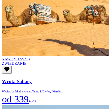
5.6/6
(210 opinii)
ZWIEDZANIE
Wrota Sahary
Wycieczka fakultatywna z Tunezji, Djerba, Dżardżis
od 339
zł/os.