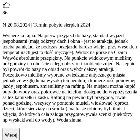
86
N 20.08.2024
| Termin pobytu sierpień 2024
Wycieczka fajna. Najpierw przyjazd do bazy, stamtąd wyjazd
jeepobusami (mają odkryty dach i okna - jest to atrakcja, jednak
trzeba pamiętać, że podczas przejazdu bardzo wieje i przy wysokich
temperaturach jest to dość męczące). Widok na górze na Czarci
Wąwóz absolutnie przepiękny. Na punkcie widokowym mieliśmy
pół godziny na obejście całego obszaru i zrobienie zdjęć. Następnie
był powrót do bazy na obiad oraz wybór dalszej atrakcji.
Początkowo mieliśmy wybrane zwiedzanie antycznego miasta,
jednak ze względu na wysoką temperaturę i konieczność ponownej
jazdy jeepobusem, zmieniliśmy na rafting. Na miejscu można kupić
buty do wody oraz pokrowce na telefon, dostępne do wypożyczenia
są też kamizelki i kaski. Rafting na pewno był przygodą, trwał
ponad godzinę, wszyscy w pontonie musieli wiosłować (oprócz
dzieci, które siedziały na środku), na trasie robiony był filmik i
zdjęcia, do których cała załoga przygotowywała scenki (niektórzy
np wyskakiwali do wody). Woda zimna.
Więcej