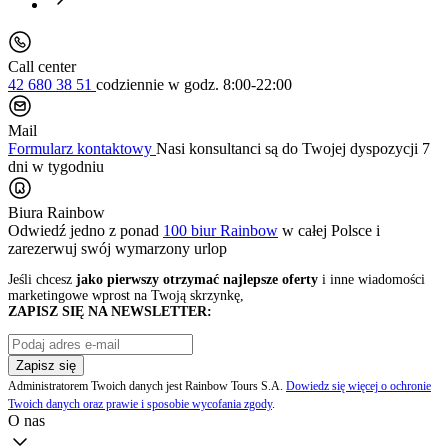
Call center
42 680 38 51
codziennie
w godz. 8:00-22:00
Mail
Formularz kontaktowy
Nasi konsultanci są do Twojej dyspozycji 7
dni w tygodniu
Biura Rainbow
Odwiedź jedno z ponad
100 biur Rainbow
w całej Polsce i
zarezerwuj swój
wymarzony urlop
Jeśli chcesz
jako pierwszy otrzymać najlepsze oferty
i inne wiadomości
marketingowe wprost na Twoją skrzynkę,
ZAPISZ SIĘ NA NEWSLETTER:
Zapisz się
Administratorem Twoich danych jest Rainbow Tours S.A.
Dowiedz się więcej o ochronie
Twoich danych oraz prawie i sposobie wycofania zgody
.
O nas