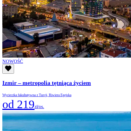
NOWOŚĆ
Izmir – metropolia tętniąca życiem
Wycieczka fakultatywna z Turcji, Riwiera Egejska
od 219
zł/os.