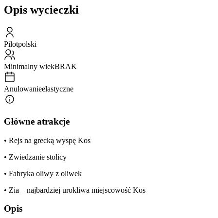
Opis wycieczki
Pilot
polski
Minimalny wiek
BRAK
Anulowanie
elastyczne
Główne atrakcje
• Rejs na grecką wyspę Kos
• Zwiedzanie stolicy
• Fabryka oliwy z oliwek
• Zia – najbardziej urokliwa miejscowość Kos
Opis