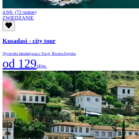
4.9/6
(72 opinie)
ZWIEDZANIE
Kusadasi - city tour
Wycieczka fakultatywna z Turcji, Riwiera Egejska
od 129
zł/os.