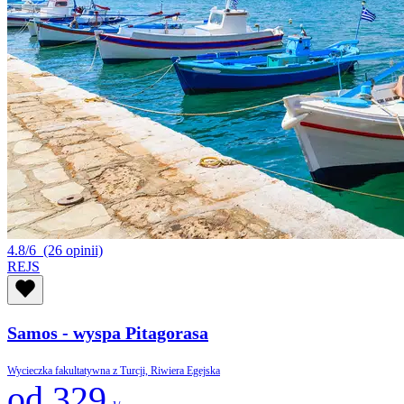
4.8/6
(26 opinii)
REJS
Samos - wyspa Pitagorasa
Wycieczka fakultatywna z Turcji, Riwiera Egejska
od 329