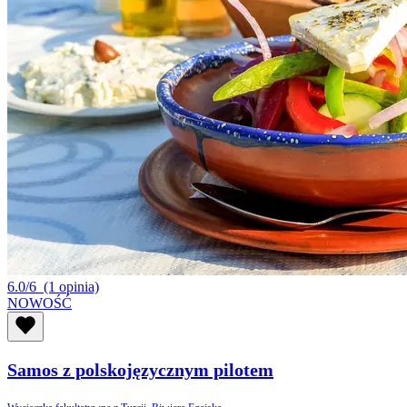
6.0/6
(1 opinia)
NOWOŚĆ
Samos z polskojęzycznym pilotem