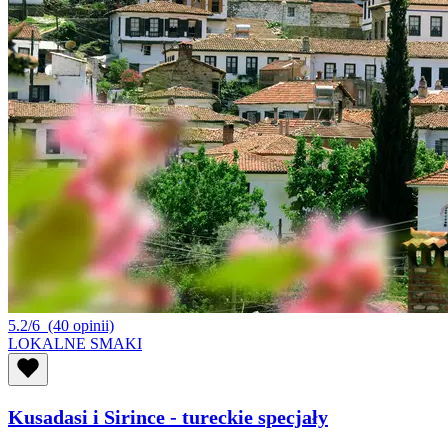
5.2/6
(40 opinii)
LOKALNE SMAKI
Kusadasi i Sirince - tureckie specjały