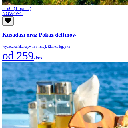
5.5/6
(1 opinia)
NOWOŚĆ
Kusadası oraz Pokaz delfinów
Wycieczka fakultatywna z Turcji, Riwiera Egejska
od 259
zł/os.