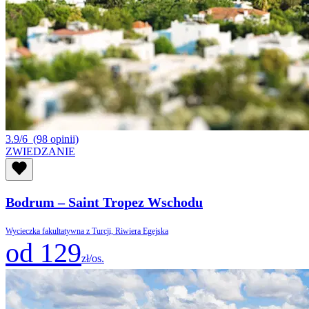
3.9/6
(98 opinii)
ZWIEDZANIE
Bodrum – Saint Tropez Wschodu
Wycieczka fakultatywna z Turcji, Riwiera Egejska
od 129
zł/os.