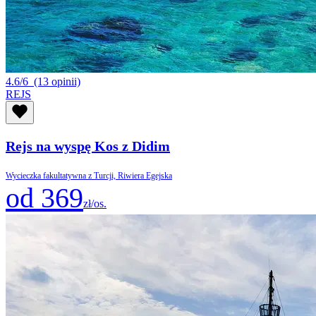
4.6/6
(13 opinii)
REJS
Rejs na wyspę Kos z Didim
Wycieczka fakultatywna z Turcji, Riwiera Egejska
od 369
zł/os.