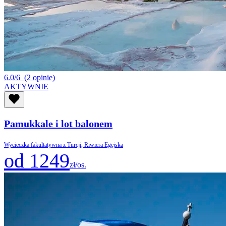
6.0/6
(2 opinie)
AKTYWNIE
Pamukkale i lot balonem
Wycieczka fakultatywna z Turcji, Riwiera Egejska
od 1249
zł/os.