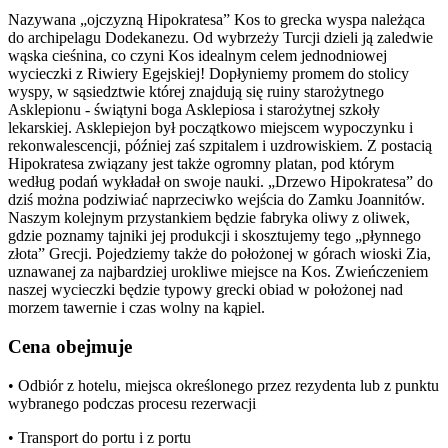
Nazywana „ojczyzną Hipokratesa” Kos to grecka wyspa należąca
do archipelagu Dodekanezu. Od wybrzeży Turcji dzieli ją zaledwie
wąska cieśnina, co czyni Kos idealnym celem jednodniowej
wycieczki z Riwiery Egejskiej! Dopłyniemy promem do stolicy
wyspy, w sąsiedztwie której znajdują się ruiny starożytnego
Asklepionu - świątyni boga Asklepiosa i starożytnej szkoły
lekarskiej. Asklepiejon był początkowo miejscem wypoczynku i
rekonwalescencji, później zaś szpitalem i uzdrowiskiem. Z postacią
Hipokratesa związany jest także ogromny platan, pod którym
według podań wykładał on swoje nauki. „Drzewo Hipokratesa” do
dziś można podziwiać naprzeciwko wejścia do Zamku Joannitów.
Naszym kolejnym przystankiem będzie fabryka oliwy z oliwek,
gdzie poznamy tajniki jej produkcji i skosztujemy tego „płynnego
złota” Grecji. Pojedziemy także do położonej w górach wioski Zia,
uznawanej za najbardziej urokliwe miejsce na Kos. Zwieńczeniem
naszej wycieczki będzie typowy grecki obiad w położonej nad
morzem tawernie i czas wolny na kąpiel.
Cena obejmuje
• Odbiór z hotelu, miejsca określonego przez rezydenta lub z punktu
wybranego podczas procesu rezerwacji
• Transport do portu i z portu