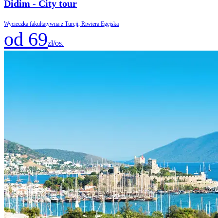
Didim - City tour
Wycieczka fakultatywna z Turcji, Riwiera Egejska
od 69
zł/os.