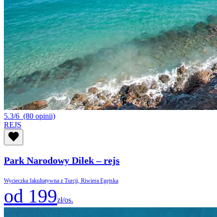
5.3/6
(80 opinii)
REJS
Park Narodowy Dilek – rejs
Wycieczka fakultatywna z Turcji, Riwiera Egejska
od 199
zł/os.