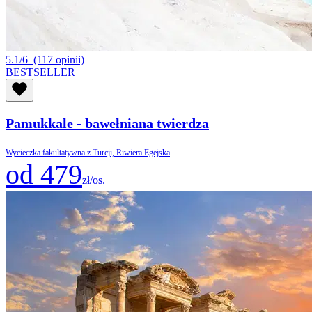
5.1/6
(117 opinii)
BESTSELLER
Pamukkale - bawełniana twierdza
Wycieczka fakultatywna z Turcji, Riwiera Egejska
od 479
zł/os.