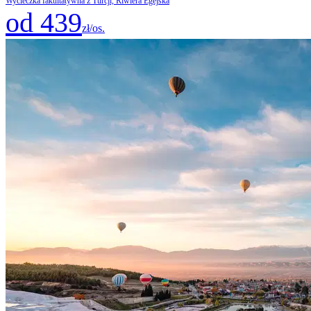
Wycieczka fakultatywna z Turcji, Riwiera Egejska
od 439
zł/os.