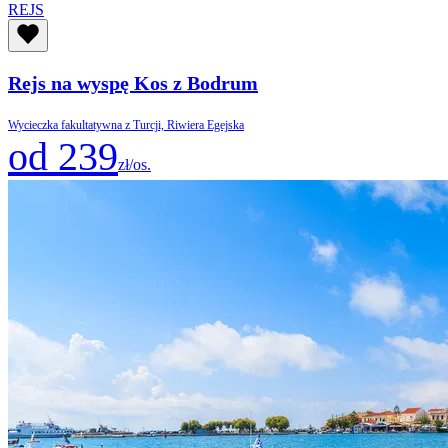
REJS
Rejs na wyspę Kos z Bodrum
Wycieczka fakultatywna z Turcji, Riwiera Egejska
od 239
zł/os.