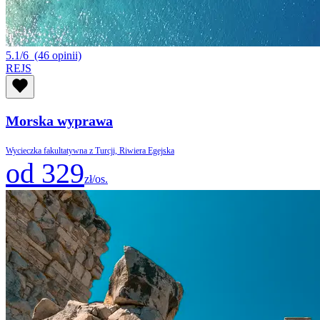
5.1/6
(46 opinii)
REJS
Morska wyprawa
Wycieczka fakultatywna z Turcji, Riwiera Egejska
od 329
zł/os.