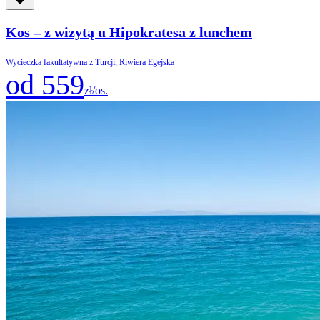
Kos – z wizytą u Hipokratesa z lunchem
Wycieczka fakultatywna z Turcji, Riwiera Egejska
od 559
zł/os.