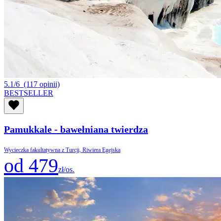
5.1/6
(117 opinii)
BESTSELLER
Pamukkale - bawełniana twierdza
Wycieczka fakultatywna z Turcji, Riwiera Egejska
od 479
zł/os.