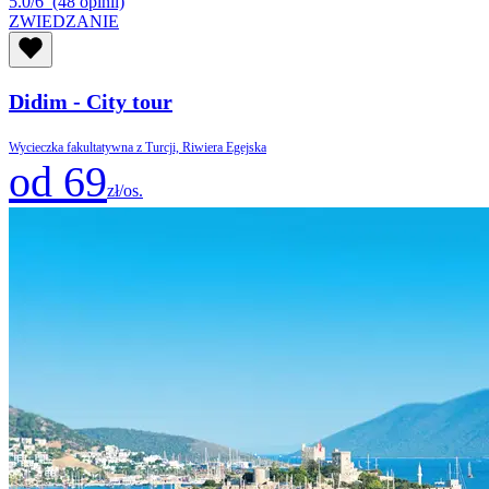
5.0/6
(48 opinii)
ZWIEDZANIE
Didim - City tour
Wycieczka fakultatywna z Turcji, Riwiera Egejska
od 69
zł/os.