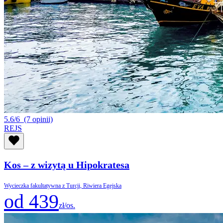
5.6/6
(7 opinii)
REJS
Kos – z wizytą u Hipokratesa
Wycieczka fakultatywna z Turcji, Riwiera Egejska
od 439
zł/os.