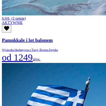
6.0/6
(2 opinie)
AKTYWNIE
Pamukkale i lot balonem
Wycieczka fakultatywna z Turcji, Riwiera Egejska
od 1249
zł/os.