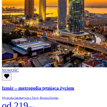
NOWOŚĆ
Izmir – metropolia tętniąca życiem
Wycieczka fakultatywna z Turcji, Riwiera Egejska
od 219