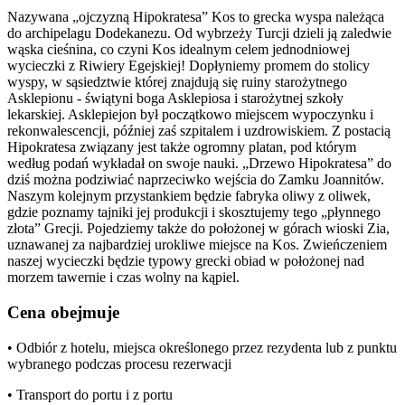
Nazywana „ojczyzną Hipokratesa” Kos to grecka wyspa należąca
do archipelagu Dodekanezu. Od wybrzeży Turcji dzieli ją zaledwie
wąska cieśnina, co czyni Kos idealnym celem jednodniowej
wycieczki z Riwiery Egejskiej! Dopłyniemy promem do stolicy
wyspy, w sąsiedztwie której znajdują się ruiny starożytnego
Asklepionu - świątyni boga Asklepiosa i starożytnej szkoły
lekarskiej. Asklepiejon był początkowo miejscem wypoczynku i
rekonwalescencji, później zaś szpitalem i uzdrowiskiem. Z postacią
Hipokratesa związany jest także ogromny platan, pod którym
według podań wykładał on swoje nauki. „Drzewo Hipokratesa” do
dziś można podziwiać naprzeciwko wejścia do Zamku Joannitów.
Naszym kolejnym przystankiem będzie fabryka oliwy z oliwek,
gdzie poznamy tajniki jej produkcji i skosztujemy tego „płynnego
złota” Grecji. Pojedziemy także do położonej w górach wioski Zia,
uznawanej za najbardziej urokliwe miejsce na Kos. Zwieńczeniem
naszej wycieczki będzie typowy grecki obiad w położonej nad
morzem tawernie i czas wolny na kąpiel.
Cena obejmuje
• Odbiór z hotelu, miejsca określonego przez rezydenta lub z punktu
wybranego podczas procesu rezerwacji
• Transport do portu i z portu