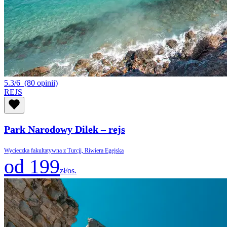
5.3/6
(80 opinii)
REJS
Park Narodowy Dilek – rejs
Wycieczka fakultatywna z Turcji, Riwiera Egejska
od 199
zł/os.