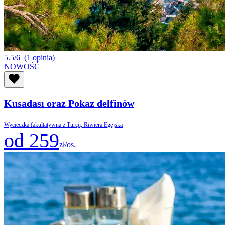
5.5/6
(1 opinia)
NOWOŚĆ
Kusadası oraz Pokaz delfinów
Wycieczka fakultatywna z Turcji, Riwiera Egejska
od 259
zł/os.