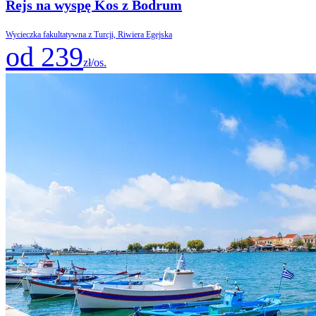
Rejs na wyspę Kos z Bodrum
Wycieczka fakultatywna z Turcji, Riwiera Egejska
od 239
zł/os.