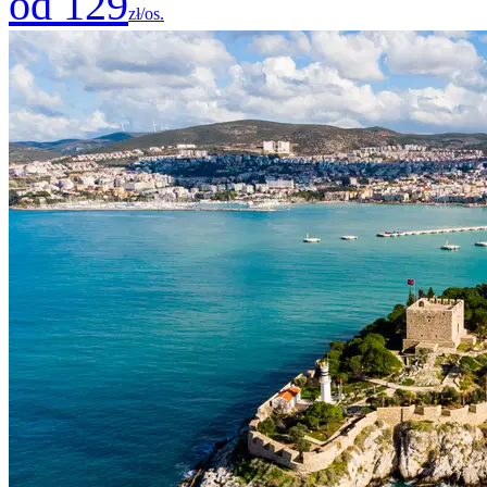
od 129
zł/os.