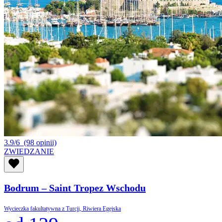
3.9/6
(98 opinii)
ZWIEDZANIE
Bodrum – Saint Tropez Wschodu
Wycieczka fakultatywna z Turcji, Riwiera Egejska