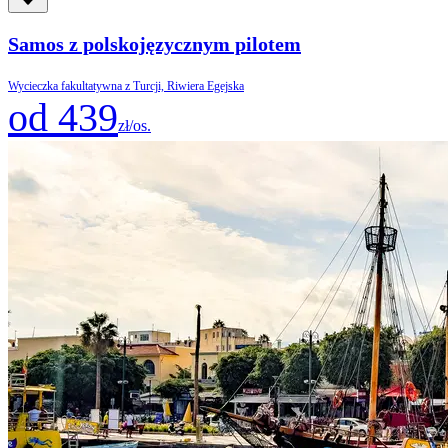
Samos z polskojęzycznym pilotem
Wycieczka fakultatywna z Turcji, Riwiera Egejska
od 439
zł/os.