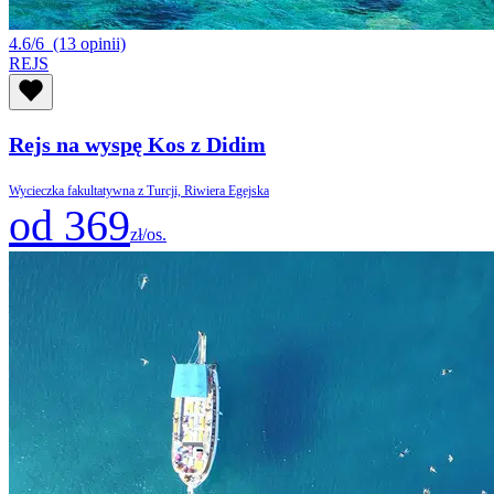
4.6/6
(13 opinii)
REJS
Rejs na wyspę Kos z Didim
Wycieczka fakultatywna z Turcji, Riwiera Egejska
od 369
zł/os.