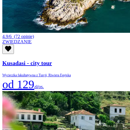
4.9/6
(72 opinie)
ZWIEDZANIE
Kusadasi - city tour
Wycieczka fakultatywna z Turcji, Riwiera Egejska
od 129
zł/os.