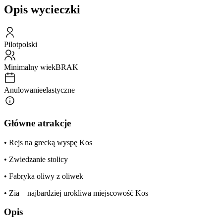
Opis wycieczki
Pilot
polski
Minimalny wiek
BRAK
Anulowanie
elastyczne
Główne atrakcje
• Rejs na grecką wyspę Kos
• Zwiedzanie stolicy
• Fabryka oliwy z oliwek
• Zia – najbardziej urokliwa miejscowość Kos
Opis