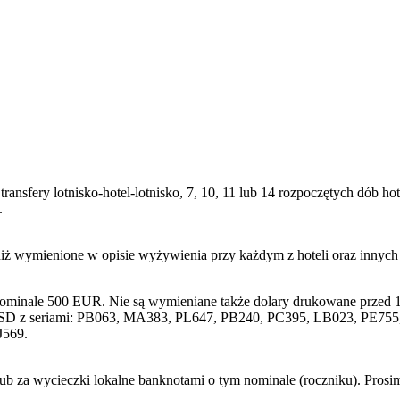
transfery lotnisko-hotel-lotnisko, 7, 10, 11 lub 14 rozpoczętych dób
.
niż wymienione w opisie wyżywienia przy każdym z hoteli oraz innyc
nominale 500 EUR. Nie są wymieniane także dolary drukowane przed 1
SD z seriami: PB063, MA383, PL647, PB240, PC395, LB023, PE755, 
J569.
lub za wycieczki lokalne banknotami o tym nominale (roczniku). Pros