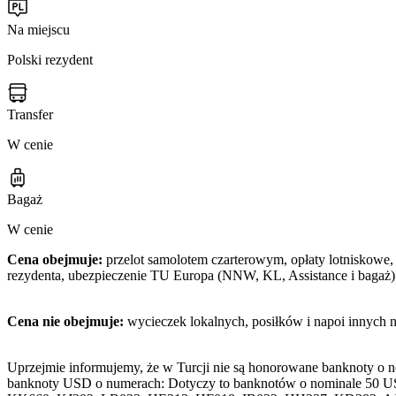
Na miejscu
Polski rezydent
Transfer
W cenie
Bagaż
W cenie
Cena obejmuje:
przelot samolotem czarterowym, opłaty lotniskowe, 
rezydenta, ubezpieczenie TU Europa (NNW, KL, Assistance i bagaż)
Cena nie obejmuje:
wycieczek lokalnych, posiłków i napoi innych 
Uprzejmie informujemy, że w Turcji nie są honorowane banknoty o 
banknoty USD o numerach: Dotyczy to banknotów o nominale 50 U