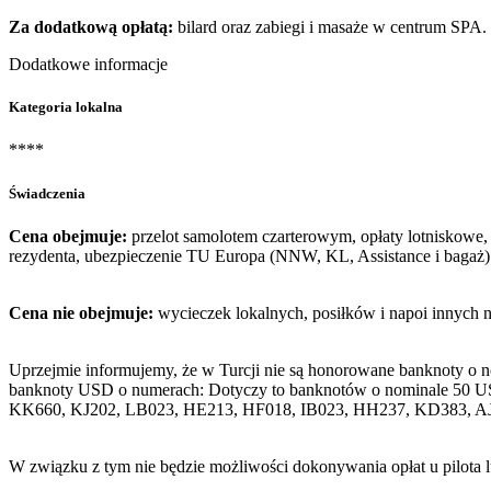
Za dodatkową opłatą:
bilard oraz zabiegi i masaże w centrum SPA.
Dodatkowe informacje
Kategoria lokalna
****
Świadczenia
Cena obejmuje:
przelot samolotem czarterowym, opłaty lotniskowe, 
rezydenta, ubezpieczenie TU Europa (NNW, KL, Assistance i bagaż)
Cena nie obejmuje:
wycieczek lokalnych, posiłków i napoi innych 
Uprzejmie informujemy, że w Turcji nie są honorowane banknoty o 
banknoty USD o numerach: Dotyczy to banknotów o nominale 50 U
KK660, KJ202, LB023, HE213, HF018, IB023, HH237, KD383, A
W związku z tym nie będzie możliwości dokonywania opłat u pilota 