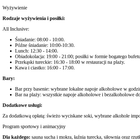
Wyżywienie
Rodzaje wyżywienia i posiłki:
All Inclusive:
Śniadanie: 08:00 - 10:00.
Późne śniadanie: 10:00-10:30.
Lunch: 12:30 - 14:00.
Obiadokolacja: 19:00 - 21:00; posiłki w formie bogatego bufetu
Przekąski tureckie: 16:30 - 18:00 w restauracji na plaży.
Kawa i ciastko: 16:00 - 17:00.
Bary:
Bar przy basenie: wybrane lokalne napoje alkoholowe w godzi
Bar na plaży: wszystkie napoje alkoholowe i bezalkoholowe d
Dodatkowe usługi:
Za dodatkową opłatą: świeżo wyciskane soki, wybrane alkohole impo
Program sportowy i animacyjny
Dla każdego:
sauna sucha i mokra, łaźnia turecka, siłownia oraz rzutk