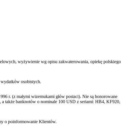
 hotelowych, wyżywienie wg opisu zakwaterowania, opiekę polskiego
h wydatków osobistych.
996 r. (z małymi wizernukami głów postaci). Nie są honorowane
a także banknotów o nominale 100 USD z seriami: HB4, KF920,
imy o poinformowanie Klientów.