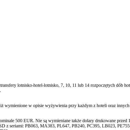
transfery lotnisko-hotel-lotnisko, 7, 10, 11 lub 14 rozpoczętych dób
.
niż wymienione w opisie wyżywienia przy każdym z hoteli oraz innyc
nominale 500 EUR. Nie są wymieniane także dolary drukowane przed 1
SD z seriami: PB063, MA383, PL647, PB240, PC395, LB023, PE755, 