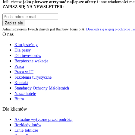
Jeśli chcesz
jako pierwszy otrzymać najlepsze oferty
i inne wiadomości ma
ZAPISZ SIĘ NA NEWSLETTER:
Zapisz się
Administratorem Twoich danych jest Rainbow Tours S.A.
Dowiedz się więcej o ochronie Tw
O nas
Kim jesteśmy
Dla prasy
Dla inwestorów
Bezpieczne wakacje
Praca
Praca w IT
Szkolenia turystyczne
Kontakt
Standardy Ochrony Małoletnich
Nasze hotele
Biura
Dla klientów
Aktualne wytyczne przed podróżą
Rozkłady lotów
Linie lotnicze