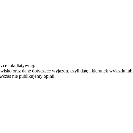
zce fakultatywnej.
zwisko oraz dane dotyczące wyjazdu, czyli datę i kierunek wyjazdu lu
ówczas nie publikujemy opinii.