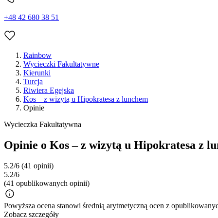
+48 42 680 38 51
Rainbow
Wycieczki Fakultatywne
Kierunki
Turcja
Riwiera Egejska
Kos – z wizytą u Hipokratesa z lunchem
Opinie
Wycieczka Fakultatywna
Opinie o Kos – z wizytą u Hipokratesa z 
5.2/6
(41 opinii)
5.2/6
(41 opublikowanych opinii)
Powyższa ocena stanowi średnią arytmetyczną ocen z opublikowanych
Zobacz szczegóły