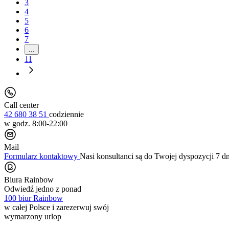
3
4
5
6
7
...
11
Call center
42 680 38 51
codziennie
w godz. 8:00-22:00
Mail
Formularz kontaktowy
Nasi konsultanci są do Twojej dyspozycji 7 d
Biura Rainbow
Odwiedź jedno z ponad
100 biur Rainbow
w całej Polsce i zarezerwuj swój
wymarzony urlop