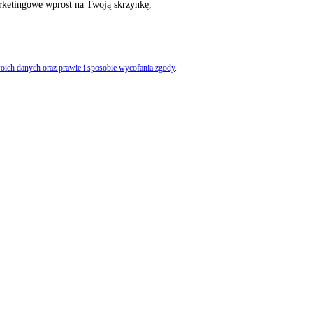
rketingowe wprost na Twoją skrzynkę,
oich danych oraz prawie i sposobie wycofania zgody
.