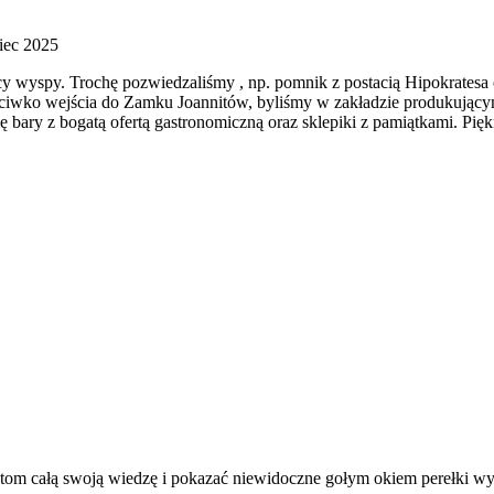
iec 2025
y wyspy. Trochę pozwiedzaliśmy , np. pomnik z postacią Hipokratesa
ciwko wejścia do Zamku Joannitów, byliśmy w zakładzie produkujący
ię bary z bogatą ofertą gastronomiczną oraz sklepiki z pamiątkami. Pi
rystom całą swoją wiedzę i pokazać niewidoczne gołym okiem perełki wy