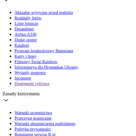
Aktualne wytyczne przed podróżą
Rozkłady lotów
Linie lotnicze
Dreamliner
Airbus A330
Dodaj opinię
Katalogi
Program lojalnościowy Bumerang
Karty i bony
Filmowy Świat Rainbow
Informatsiya dla Hromadian Ukrainy
Wyjazdy grupowe
Incoming
Dostępność cyfrowa
Zasady korzystania
Warunki uczestnictwa
Przeczytaj koniecznie
Warunki ubezpieczenia podróżnego
Polityka prywatności
Regulamin serwisu R.pl