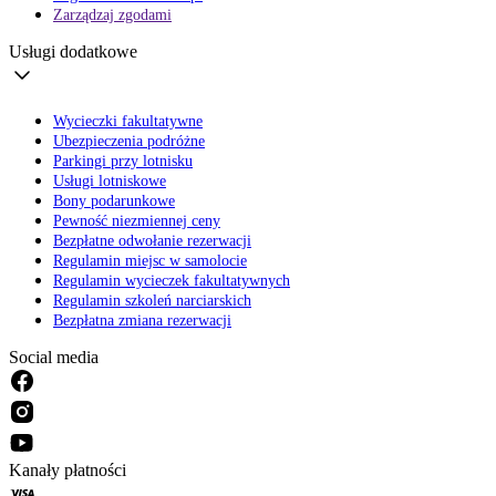
Zarządzaj zgodami
Usługi dodatkowe
Wycieczki fakultatywne
Ubezpieczenia podróżne
Parkingi przy lotnisku
Usługi lotniskowe
Bony podarunkowe
Pewność niezmiennej ceny
Bezpłatne odwołanie rezerwacji
Regulamin miejsc w samolocie
Regulamin wycieczek fakultatywnych
Regulamin szkoleń narciarskich
Bezpłatna zmiana rezerwacji
Social media
Kanały płatności