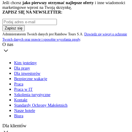
Jeśli chcesz
jako pierwszy otrzymać najlepsze oferty
i inne wiadomości
marketingowe wprost na Twoją skrzynkę,
ZAPISZ SIĘ NA NEWSLETTER:
Zapisz się
Administratorem Twoich danych jest Rainbow Tours S.A.
Dowiedz się więcej o ochronie
Twoich danych oraz prawie i sposobie wycofania zgody
.
O nas
Kim jesteśmy
Dla prasy
Dla inwestorów
Bezpieczne wakacje
Praca
Praca w IT
Szkolenia turystyczne
Kontakt
Standardy Ochrony Małoletnich
Nasze hotele
Biura
Dla klientów