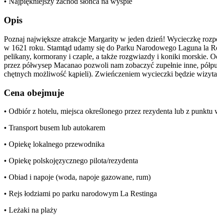
• Najpiękniejszy zachód słońca na wyspie
Opis
Poznaj największe atrakcje Margarity w jeden dzień! Wycieczkę rozp
w 1621 roku. Stamtąd udamy się do Parku Narodowego Laguna la Re
pelikany, kormorany i czaple, a także rozgwiazdy i koniki morskie. O
przez półwysep Macanao pozwoli nam zobaczyć zupełnie inne, półpus
chętnych możliwość kąpieli). Zwieńczeniem wycieczki będzie wizyta
Cena obejmuje
• Odbiór z hotelu, miejsca określonego przez rezydenta lub z punkt
• Transport busem lub autokarem
• Opiekę lokalnego przewodnika
• Opiekę polskojęzycznego pilota/rezydenta
• Obiad i napoje (woda, napoje gazowane, rum)
• Rejs łodziami po parku narodowym La Restinga
• Leżaki na plaży