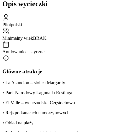
Opis wycieczki
Pilot
polski
Minimalny wiek
BRAK
Anulowanie
elastyczne
Główne atrakcje
• La Asuncion – stolica Margarity
• Park Narodowy Laguna la Restinga
• El Valle – wenezuelska Częstochowa
• Rejs po kanałach namorzynowych
• Obiad na plaży