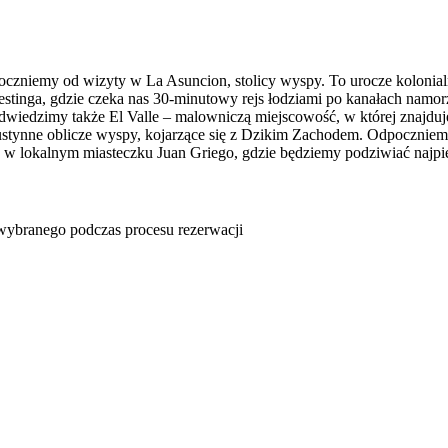
oczniemy od wizyty w La Asuncion, stolicy wyspy. To urocze kolonialn
stinga, gdzie czeka nas 30-minutowy rejs łodziami po kanałach nam
dwiedzimy także El Valle – malowniczą miejscowość, w której znajduje 
tynne oblicze wyspy, kojarzące się z Dzikim Zachodem. Odpoczniemy 
 w lokalnym miasteczku Juan Griego, gdzie będziemy podziwiać najpię
u wybranego podczas procesu rezerwacji