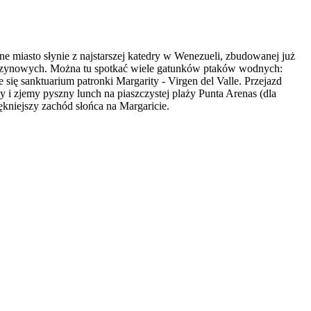
e miasto słynie z najstarszej katedry w Wenezueli, zbudowanej już
orzynowych. Można tu spotkać wiele gatunków ptaków wodnych:
się sanktuarium patronki Margarity - Virgen del Valle. Przejazd
i zjemy pyszny lunch na piaszczystej plaży Punta Arenas (dla
kniejszy zachód słońca na Margaricie.