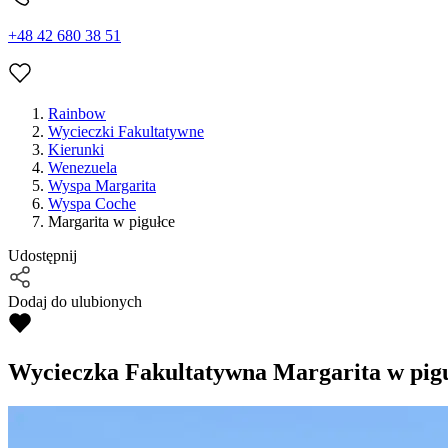
+48 42 680 38 51
Rainbow
Wycieczki Fakultatywne
Kierunki
Wenezuela
Wyspa Margarita
Wyspa Coche
Margarita w pigułce
Udostępnij
Dodaj do ulubionych
Wycieczka Fakultatywna
Margarita w pig