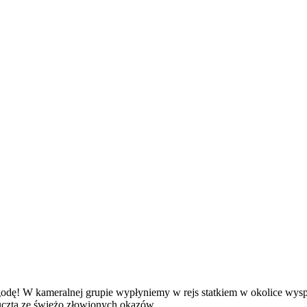
ę! W kameralnej grupie wypłyniemy w rejs statkiem w okolice wysp 
czta ze świeżo złowionych okazów.