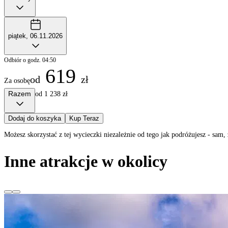
piątek, 06.11.2026
Odbiór o godz. 04:50
619
od
zł
Za osobę
Razem
od 1 238 zł
Dodaj do koszyka
Kup Teraz
Możesz skorzystać z tej wycieczki niezależnie od tego jak podróżujesz - sa
Inne atrakcje w okolicy