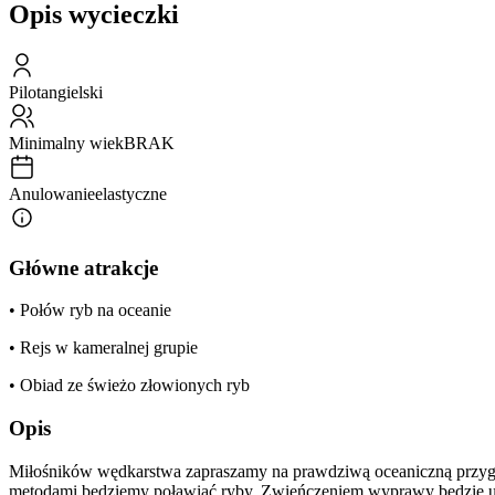
Opis wycieczki
Pilot
angielski
Minimalny wiek
BRAK
Anulowanie
elastyczne
Główne atrakcje
• Połów ryb na oceanie
• Rejs w kameralnej grupie
• Obiad ze świeżo złowionych ryb
Opis
Miłośników wędkarstwa zapraszamy na prawdziwą oceaniczną przygod
metodami będziemy poławiać ryby. Zwieńczeniem wyprawy będzie u