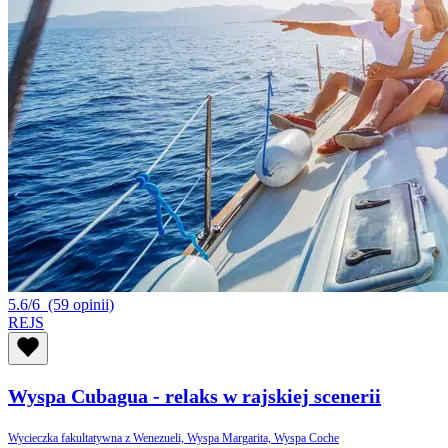
5.6/6
(59 opinii)
REJS
Wyspa Cubagua - relaks w rajskiej scenerii
Wycieczka fakultatywna z Wenezueli, Wyspa Margarita, Wyspa Coche