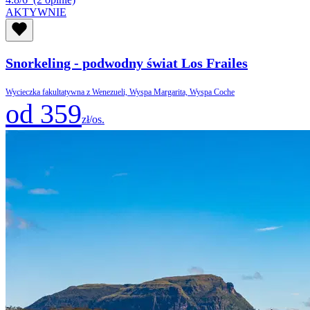
AKTYWNIE
Snorkeling - podwodny świat Los Frailes
Wycieczka fakultatywna z Wenezueli, Wyspa Margarita, Wyspa Coche
od 359
zł/os.