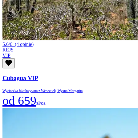
5.6/6
(4 opinie)
REJS
VIP
Cubagua VIP
Wycieczka fakultatywna z Wenezueli, Wyspa Margarita
od 659
zł/os.