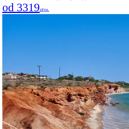
od 3319
zł/os.