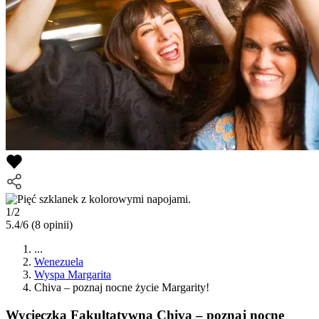
1/2
5.4/6
(8 opinii)
...
Wenezuela
Wyspa Margarita
Chiva – poznaj nocne życie Margarity!
Wycieczka Fakultatywna
Chiva – poznaj nocne