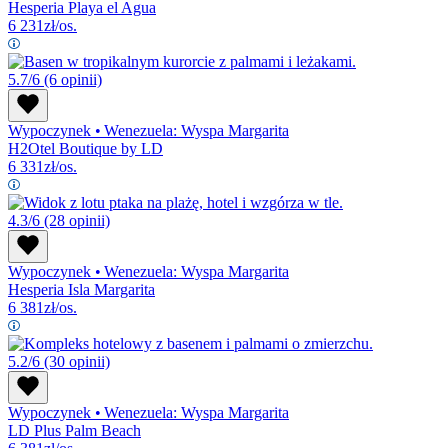
Hesperia Playa el Agua
6 231
zł/os.
5.7/6
(6 opinii)
Wypoczynek
•
Wenezuela: Wyspa Margarita
H2Otel Boutique by LD
6 331
zł/os.
4.3/6
(28 opinii)
Wypoczynek
•
Wenezuela: Wyspa Margarita
Hesperia Isla Margarita
6 381
zł/os.
5.2/6
(30 opinii)
Wypoczynek
•
Wenezuela: Wyspa Margarita
LD Plus Palm Beach