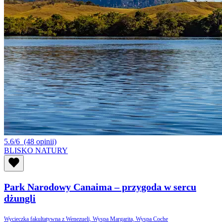
5.6/6
(48 opinii)
BLISKO NATURY
Park Narodowy Canaima – przygoda w sercu
dżungli
Wycieczka fakultatywna z Wenezueli, Wyspa Margarita, Wyspa Coche