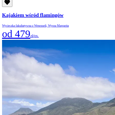
Kajakiem wśród flamingów
Wycieczka fakultatywna z Wenezueli, Wyspa Margarita
od 479
zł/os.