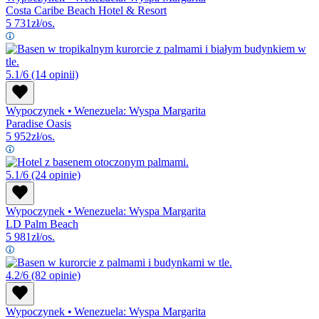
Costa Caribe Beach Hotel & Resort
5 731
zł/os.
5.1/6
(14 opinii)
Wypoczynek
•
Wenezuela: Wyspa Margarita
Paradise Oasis
5 952
zł/os.
5.1/6
(24 opinie)
Wypoczynek
•
Wenezuela: Wyspa Margarita
LD Palm Beach
5 981
zł/os.
4.2/6
(82 opinie)
Wypoczynek
•
Wenezuela: Wyspa Margarita