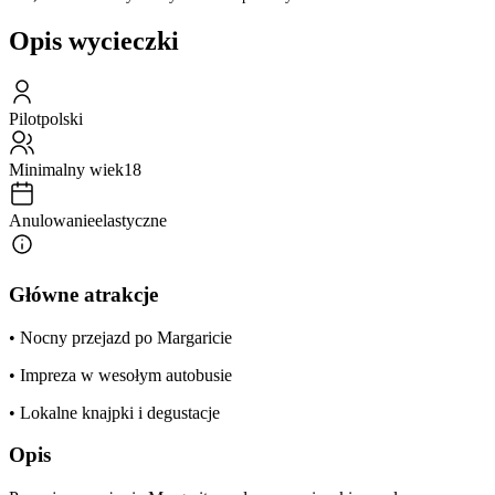
Opis wycieczki
Pilot
polski
Minimalny wiek
18
Anulowanie
elastyczne
Główne atrakcje
• Nocny przejazd po Margaricie
• Impreza w wesołym autobusie
• Lokalne knajpki i degustacje
Opis