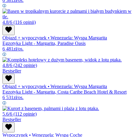
6 381
zł/os.
4.8/6
(116 opinii)
Objazd + wypoczynek
•
Wenezuela: Wyspa Margarita
Egzotyka Light - Margarita, Paradise Oasis
6 481
zł/os.
4.8/6
(242 opinie)
Bestseller
Objazd + wypoczynek
•
Wenezuela: Wyspa Margarita
Egzotyka Light - Margarita, Costa Caribe Beach Hotel & Resort
6 531
zł/os.
5.6/6
(112 opinie)
Bestseller
Wypoczynek
•
Wenezuela: Wyspa Coche