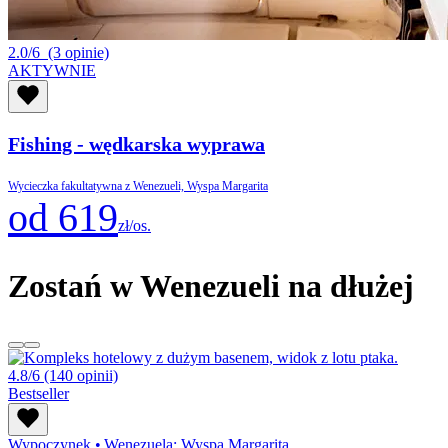
2.0/6
(3 opinie)
AKTYWNIE
Fishing - wędkarska wyprawa
Wycieczka fakultatywna z Wenezueli, Wyspa Margarita
od 619
zł/os.
Zostań w Wenezueli na dłużej
4.8/6
(140 opinii)
Bestseller
Wypoczynek
•
Wenezuela: Wyspa Margarita