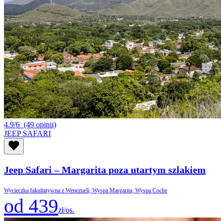
4.9/6
(49 opinii)
JEEP SAFARI
Jeep Safari – Margarita poza utartym szlakiem
Wycieczka fakultatywna z Wenezueli, Wyspa Margarita, Wyspa Coche
od 439
zł/os.