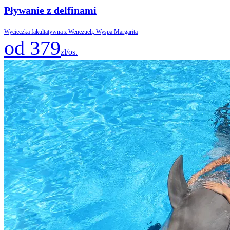
Pływanie z delfinami
Wycieczka fakultatywna z Wenezueli, Wyspa Margarita
od 379
zł/os.