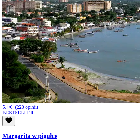
5.4/6
(228 opinii)
BESTSELLER
Margarita w pigułce