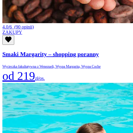
4.0/6
(90 opinii)
ZAKUPY
Smaki Margarity – shopping poranny
Wycieczka fakultatywna z Wenezueli, Wyspa Margarita, Wyspa Coche
od 219
zł/os.