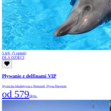
5.6/6
(5 opinii)
DLA DZIECI
Pływanie z delfinami VIP
Wycieczka fakultatywna z Wenezueli, Wyspa Margarita
od 579
zł/os.