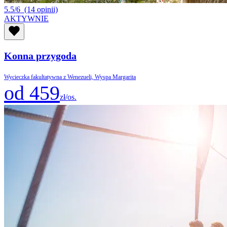
5.5/6
(14 opinii)
AKTYWNIE
Konna przygoda
Wycieczka fakultatywna z Wenezueli, Wyspa Margarita
od 459
zł/os.