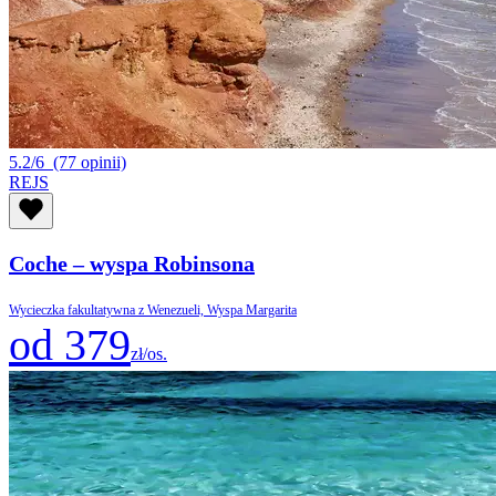
5.2/6
(77 opinii)
REJS
Coche – wyspa Robinsona
Wycieczka fakultatywna z Wenezueli, Wyspa Margarita
od 379
zł/os.