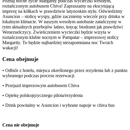
Poznaj nocne życie Margarity podczas wycieczki wesołym,
roztańczonym autobusem Chiva! Zapraszamy na ekscytującą
imprezę na kółkach w prawdziwie latynoskim stylu. Odwiedzimy
Asuncion – stolicę wyspy, gdzie zaczniemy wieczór przy drinku w
lokalnym klimacie. W naszym wesołym autobusie zatańczymy w
rytm aktualnych przebojów latino, kręcąc biodrami jak prawdziwi
Wenezuelczycy. Zwieńczeniem wycieczki będzie wizyta w
roztańczonym klubie nocnym w Pampatar – imprezowej stolicy
Margarity. To będzie najbardziej niezapomniana noc Twoich
wakacji!
Cena obejmuje
• Odbiór z hotelu, miejsca określonego przez rezydenta lub z punktu
wybranego podczas procesu rezerwacji
• Przejazd imprezowym autobusem Chiva
• Opiekę polskojęzycznego pilota/rezydenta
• Drink powitalny w Asuncion i wybrane napoje w chiva bus
Cena nie obejmuje