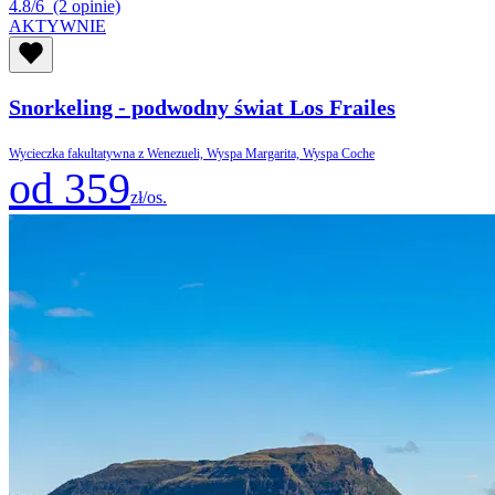
4.8/6
(2 opinie)
AKTYWNIE
Snorkeling - podwodny świat Los Frailes
Wycieczka fakultatywna z Wenezueli, Wyspa Margarita, Wyspa Coche
od 359
zł/os.