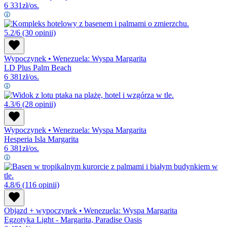
6 331
zł/os.
5.2/6
(30 opinii)
Wypoczynek
•
Wenezuela: Wyspa Margarita
LD Plus Palm Beach
6 381
zł/os.
4.3/6
(28 opinii)
Wypoczynek
•
Wenezuela: Wyspa Margarita
Hesperia Isla Margarita
6 381
zł/os.
4.8/6
(116 opinii)
Objazd + wypoczynek
•
Wenezuela: Wyspa Margarita
Egzotyka Light - Margarita, Paradise Oasis