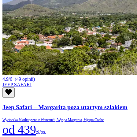
4.9/6
(49 opinii)
JEEP SAFARI
Jeep Safari – Margarita poza utartym szlakiem
Wycieczka fakultatywna z Wenezueli, Wyspa Margarita, Wyspa Coche
od 439
zł/os.