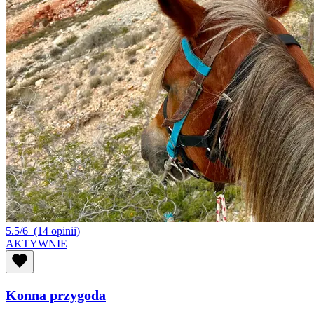
5.5/6
(14 opinii)
AKTYWNIE
Konna przygoda