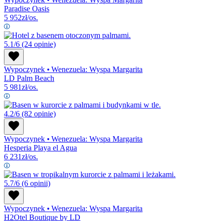
Paradise Oasis
5 952
zł/os.
5.1/6
(24 opinie)
Wypoczynek
•
Wenezuela: Wyspa Margarita
LD Palm Beach
5 981
zł/os.
4.2/6
(82 opinie)
Wypoczynek
•
Wenezuela: Wyspa Margarita
Hesperia Playa el Agua
6 231
zł/os.
5.7/6
(6 opinii)
Wypoczynek
•
Wenezuela: Wyspa Margarita
H2Otel Boutique by LD