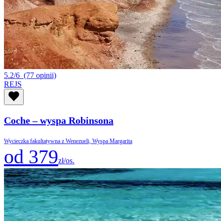
5.2/6
(77 opinii)
REJS
Coche – wyspa Robinsona
Wycieczka fakultatywna z Wenezueli, Wyspa Margarita
od 379
zł/os.