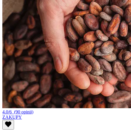
4.0/6
(90 opinii)
ZAKUPY