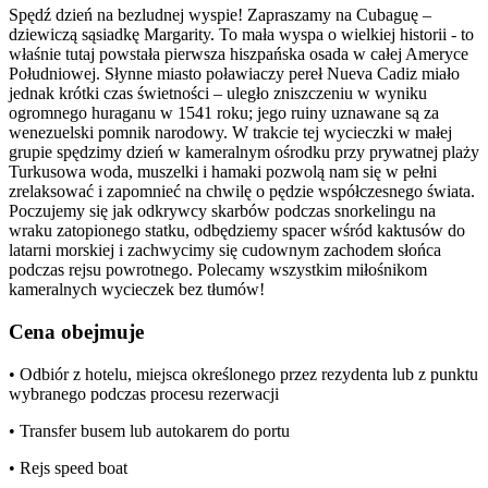
Spędź dzień na bezludnej wyspie! Zapraszamy na Cubaguę –
dziewiczą sąsiadkę Margarity. To mała wyspa o wielkiej historii - to
właśnie tutaj powstała pierwsza hiszpańska osada w całej Ameryce
Południowej. Słynne miasto poławiaczy pereł Nueva Cadiz miało
jednak krótki czas świetności – uległo zniszczeniu w wyniku
ogromnego huraganu w 1541 roku; jego ruiny uznawane są za
wenezuelski pomnik narodowy. W trakcie tej wycieczki w małej
grupie spędzimy dzień w kameralnym ośrodku przy prywatnej plaży
Turkusowa woda, muszelki i hamaki pozwolą nam się w pełni
zrelaksować i zapomnieć na chwilę o pędzie współczesnego świata.
Poczujemy się jak odkrywcy skarbów podczas snorkelingu na
wraku zatopionego statku, odbędziemy spacer wśród kaktusów do
latarni morskiej i zachwycimy się cudownym zachodem słońca
podczas rejsu powrotnego. Polecamy wszystkim miłośnikom
kameralnych wycieczek bez tłumów!
Cena obejmuje
• Odbiór z hotelu, miejsca określonego przez rezydenta lub z punktu
wybranego podczas procesu rezerwacji
• Transfer busem lub autokarem do portu
• Rejs speed boat