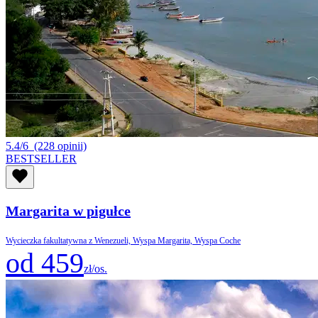
5.4/6
(228 opinii)
BESTSELLER
Margarita w pigułce
Wycieczka fakultatywna z Wenezueli, Wyspa Margarita, Wyspa Coche
od 459
zł/os.