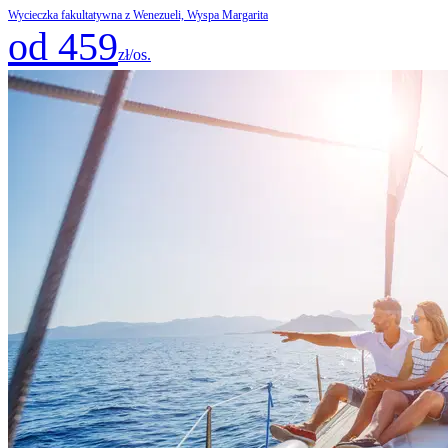
Wycieczka fakultatywna z Wenezueli, Wyspa Margarita
od 459
zł/os.