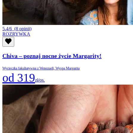
5.4/6
(8 opinii)
ROZRYWKA
Chiva – poznaj nocne życie Margarity!
Wycieczka fakultatywna z Wenezueli, Wyspa Margarita
od 319
zł/os.