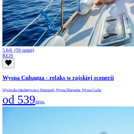
5.6/6
(59 opinii)
REJS
Wyspa Cubagua - relaks w rajskiej scenerii
Wycieczka fakultatywna z Wenezueli, Wyspa Margarita, Wyspa Coche
od 539
zł/os.