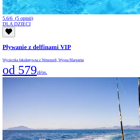
5.6/6
(5 opinii)
DLA DZIECI
Pływanie z delfinami VIP
Wycieczka fakultatywna z Wenezueli, Wyspa Margarita
od 579
zł/os.