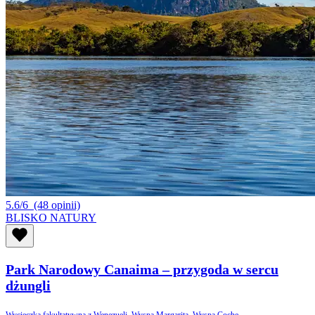
5.6/6
(48 opinii)
BLISKO NATURY
Park Narodowy Canaima – przygoda w sercu
dżungli