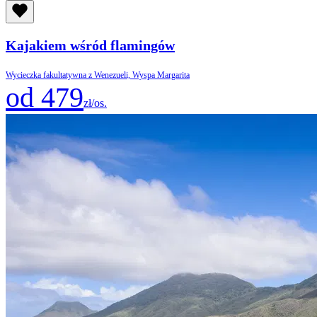
Kajakiem wśród flamingów
Wycieczka fakultatywna z Wenezueli, Wyspa Margarita
od 479
zł/os.