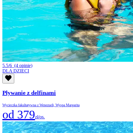
5.5/6
(4 opinie)
DLA DZIECI
Pływanie z delfinami
Wycieczka fakultatywna z Wenezueli, Wyspa Margarita
od 379
zł/os.