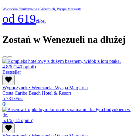
Wycieczka fakultatywna z Wenezueli, Wyspa Margarita
od 619
zł/os.
Zostań w Wenezueli na dłużej
4.8/6
(140 opinii)
Bestseller
Wypoczynek
•
Wenezuela: Wyspa Margarita
Costa Caribe Beach Hotel & Resort
5 731
zł/os.
5.1/6
(14 opinii)
Wypoczynek
•
Wenezuela: Wyspa Margarita