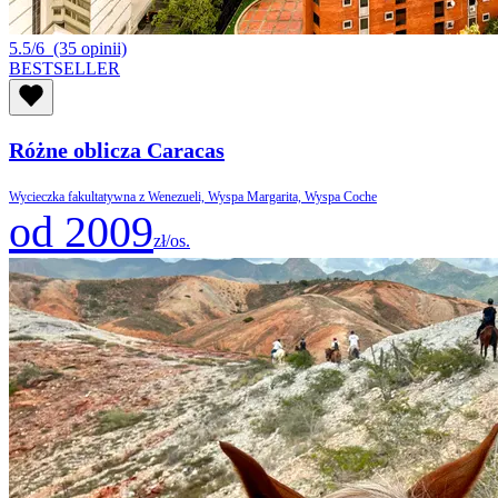
5.5/6
(35 opinii)
BESTSELLER
Różne oblicza Caracas
Wycieczka fakultatywna z Wenezueli, Wyspa Margarita, Wyspa Coche
od 2009
zł/os.