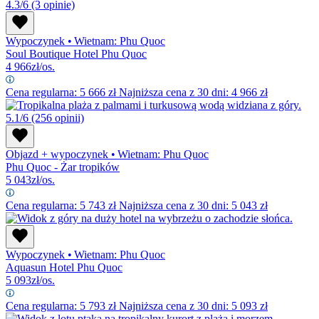
4.3/6
(3 opinie)
Wypoczynek
•
Wietnam: Phu Quoc
Soul Boutique Hotel Phu Quoc
4 966
zł/os.
Cena regularna:
5 666
zł
Najniższa cena z 30 dni: 4 966 zł
5.1/6
(256 opinii)
Objazd + wypoczynek
•
Wietnam: Phu Quoc
Phu Quoc - Żar tropików
5 043
zł/os.
Cena regularna:
5 743
zł
Najniższa cena z 30 dni: 5 043 zł
Wypoczynek
•
Wietnam: Phu Quoc
Aquasun Hotel Phu Quoc
5 093
zł/os.
Cena regularna:
5 793
zł
Najniższa cena z 30 dni: 5 093 zł