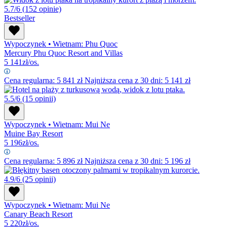
5.7/6
(152 opinie)
Bestseller
Wypoczynek
•
Wietnam: Phu Quoc
Mercury Phu Quoc Resort and Villas
5 141
zł/os.
Cena regularna:
5 841
zł
Najniższa cena z 30 dni: 5 141 zł
5.5/6
(15 opinii)
Wypoczynek
•
Wietnam: Mui Ne
Muine Bay Resort
5 196
zł/os.
Cena regularna:
5 896
zł
Najniższa cena z 30 dni: 5 196 zł
4.9/6
(25 opinii)
Wypoczynek
•
Wietnam: Mui Ne
Canary Beach Resort
5 220
zł/os.