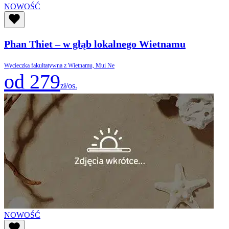
NOWOŚĆ
Phan Thiet – w głąb lokalnego Wietnamu
Wycieczka fakultatywna z Wietnamu, Mui Ne
od 279
zł/os.
NOWOŚĆ