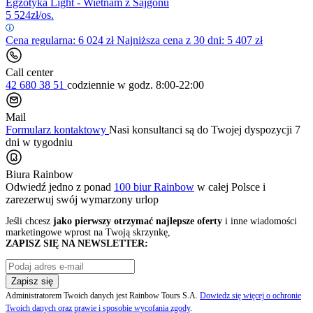
Egzotyka Light - Wietnam z Sajgonu
5 524
zł/os.
Cena regularna:
6 024
zł
Najniższa cena z 30 dni: 5 407 zł
Call center
42 680 38 51
codziennie
w godz. 8:00-22:00
Mail
Formularz kontaktowy
Nasi konsultanci są do Twojej dyspozycji 7
dni w tygodniu
Biura Rainbow
Odwiedź jedno z ponad
100 biur Rainbow
w całej Polsce i
zarezerwuj swój
wymarzony urlop
Jeśli chcesz
jako pierwszy otrzymać najlepsze oferty
i inne wiadomości
marketingowe wprost na Twoją skrzynkę,
ZAPISZ SIĘ NA NEWSLETTER:
Zapisz się
Administratorem Twoich danych jest Rainbow Tours S.A.
Dowiedz się więcej o ochronie
Twoich danych oraz prawie i sposobie wycofania zgody
.