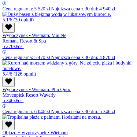
Cena regularna:
5 520
zł
Najniższa cena z 30 dni: 4 940 zł
5.1/6
(39 opinii)
Wypoczynek
•
Wietnam: Mui Ne
Romana Resort & Spa
5 270
zł/os.
Cena regularna:
5 470
zł
Najniższa cena z 30 dni: 4 870 zł
5.4/6
(126 opinii)
Wypoczynek
•
Wietnam: Phu Quoc
Movenpick Resort Waverly
5 346
zł/os.
Cena regularna:
6 046
zł
Najniższa cena z 30 dni: 5 346 zł
Objazd + wypoczynek
•
Wietnam