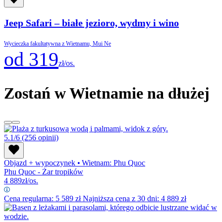
Jeep Safari – białe jezioro, wydmy i wino
Wycieczka fakultatywna z Wietnamu, Mui Ne
od 319
zł/os.
Zostań w Wietnamie na dłużej
5.1/6
(256 opinii)
Objazd + wypoczynek
•
Wietnam: Phu Quoc
Phu Quoc - Żar tropików
4 889
zł/os.
Cena regularna:
5 589
zł
Najniższa cena z 30 dni: 4 889 zł