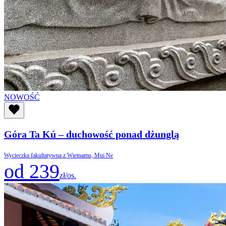
NOWOŚĆ
Góra Ta Kú – duchowość ponad dżunglą
Wycieczka fakultatywna z Wietnamu, Mui Ne
od 239
zł/os.