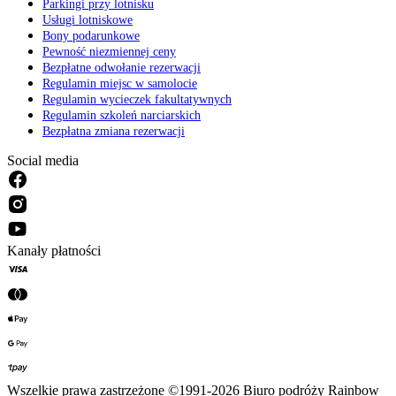
Parkingi przy lotnisku
Usługi lotniskowe
Bony podarunkowe
Pewność niezmiennej ceny
Bezpłatne odwołanie rezerwacji
Regulamin miejsc w samolocie
Regulamin wycieczek fakultatywnych
Regulamin szkoleń narciarskich
Bezpłatna zmiana rezerwacji
Social media
Kanały płatności
Wszelkie prawa zastrzeżone ©1991-2026 Biuro podróży Rainbow