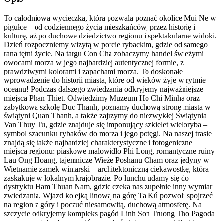
To całodniowa wycieczka, która pozwala poznać okolice Mui Ne w
pigułce – od codziennego życia mieszkańców, przez historię i
kulturę, aż po duchowe dziedzictwo regionu i spektakularne widoki.
Dzień rozpoczniemy wizytą w porcie rybackim, gdzie od samego
rana tętni życie. Na targu Con Cha zobaczymy handel świeżymi
owocami morza w jego najbardziej autentycznej formie, z
prawdziwymi kolorami i zapachami morza. To doskonałe
wprowadzenie do historii miasta, które od wieków żyje w rytmie
oceanu! Podczas dalszego zwiedzania odkryjemy najważniejsze
miejsca Phan Thiet. Odwiedzimy Muzeum Ho Chi Minha oraz
zabytkową szkołę Duc Thanh, poznamy duchową stronę miasta w
świątyni Quan Thanh, a także zajrzymy do niezwykłej Świątynia
Van Thuy Tu, gdzie znajduje się imponujący szkielet wieloryba –
symbol szacunku rybaków do morza i jego potęgi. Na naszej trasie
znajdą się także najbardziej charakterystyczne i fotogeniczne
miejsca regionu: piaskowe malowidło Phi Long, romantyczne ruiny
Lau Ong Hoang, tajemnicze Wieże Poshanu Cham oraz jedyny w
Wietnamie zamek winiarski – architektoniczną ciekawostkę, która
zaskakuje w lokalnym krajobrazie. Po lunchu udamy się do
dystryktu Ham Thuan Nam, gdzie czeka nas zupełnie inny wymiar
zwiedzania. Wjazd kolejką linową na górę Ta Kú pozwoli spojrzeć
na region z góry i poczuć niesamowitą, duchową atmosferę. Na
szczycie odkryjemy kompleks pagód Linh Son Truong Tho Pagoda