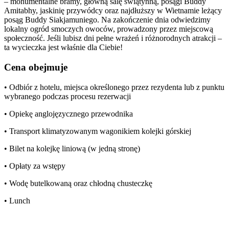
– monumentalne bramy, główną salę świątynną, posągi Buddy
Amitabhy, jaskinię przywódcy oraz najdłuższy w Wietnamie leżący
posąg Buddy Siakjamuniego. Na zakończenie dnia odwiedzimy
lokalny ogród smoczych owoców, prowadzony przez miejscową
społeczność. Jeśli lubisz dni pełne wrażeń i różnorodnych atrakcji –
ta wycieczka jest właśnie dla Ciebie!
Cena obejmuje
• Odbiór z hotelu, miejsca określonego przez rezydenta lub z punktu
wybranego podczas procesu rezerwacji
• Opiekę anglojęzycznego przewodnika
• Transport klimatyzowanym wagonikiem kolejki górskiej
• Bilet na kolejkę liniową (w jedną stronę)
• Opłaty za wstępy
• Wodę butelkowaną oraz chłodną chusteczkę
• Lunch