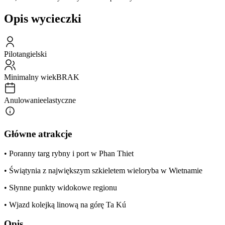
Opis wycieczki
Pilot
angielski
Minimalny wiek
BRAK
Anulowanie
elastyczne
Główne atrakcje
• Poranny targ rybny i port w Phan Thiet
• Świątynia z największym szkieletem wieloryba w Wietnamie
• Słynne punkty widokowe regionu
• Wjazd kolejką linową na górę Ta Kú
Opis