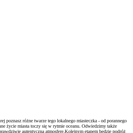
ej poznasz różne twarze tego lokalnego miasteczka - od porannego
nne życie miasta toczy się w rytmie oceanu. Odwiedzimy także
prawdziwie autentyczną atmosferę.Kolejnym etapem będzie podróż