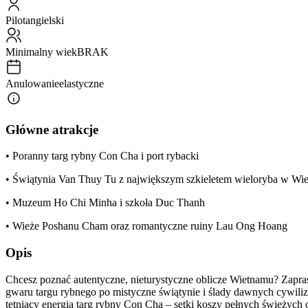
Pilot
angielski
Minimalny wiek
BRAK
Anulowanie
elastyczne
Główne atrakcje
• Poranny targ rybny Con Cha i port rybacki
• Świątynia Van Thuy Tu z największym szkieletem wieloryba w Wi
• Muzeum Ho Chi Minha i szkoła Duc Thanh
• Wieże Poshanu Cham oraz romantyczne ruiny Lau Ong Hoang
Opis
Chcesz poznać autentyczne, nieturystyczne oblicze Wietnamu? Zapra
gwaru targu rybnego po mistyczne świątynie i ślady dawnych cywili
tętniący energią targ rybny Con Cha – setki koszy pełnych świeży