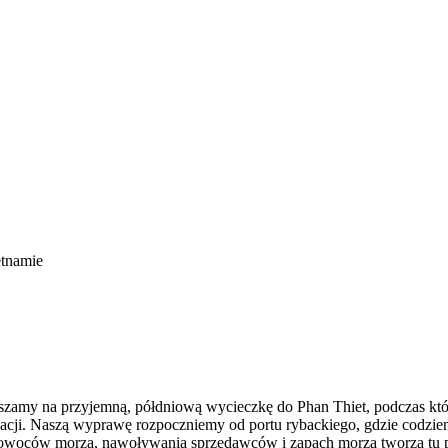
etnamie
szamy na przyjemną, półdniową wycieczkę do Phan Thiet, podczas któr
zacji. Naszą wyprawę rozpoczniemy od portu rybackiego, gdzie codzie
ch owoców morza, nawoływania sprzedawców i zapach morza tworzą tu 