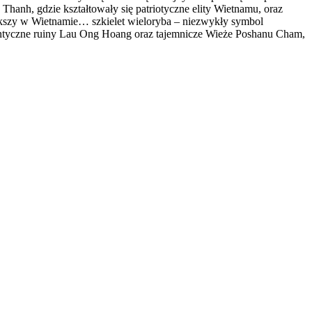
anh, gdzie kształtowały się patriotyczne elity Wietnamu, oraz
ększy w Wietnamie… szkielet wieloryba – niezwykły symbol
antyczne ruiny Lau Ong Hoang oraz tajemnicze Wieże Poshanu Cham,