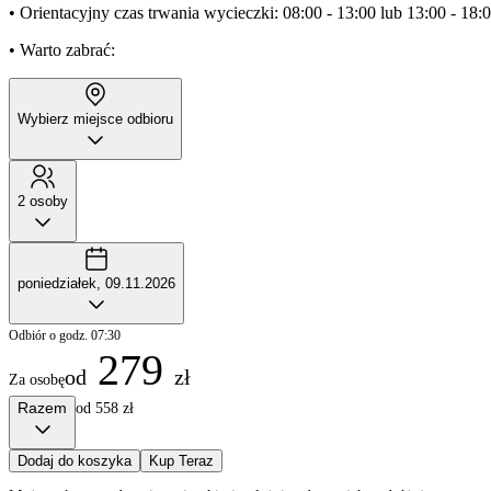
• Orientacyjny czas trwania wycieczki: 08:00 - 13:00 lub 13:00 - 18:
• Warto zabrać:
Wybierz miejsce odbioru
2 osoby
poniedziałek, 09.11.2026
Odbiór o godz. 07:30
279
od
zł
Za osobę
Razem
od 558 zł
Dodaj do koszyka
Kup Teraz