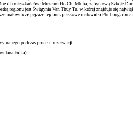
ażne dla mieszkańców: Muzeum Ho Chi Minha, zabytkową Szkołę Duc Th
ką regionu jest Świątynia Van Thuy Tu, w której znajduje się najwi
akże malownicze pejzaże regionu: piaskowe malowidło Phi Long, rom
u wybranego podczas procesu rezerwacji
wniana łódka)