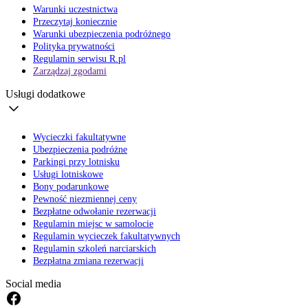
Warunki uczestnictwa
Przeczytaj koniecznie
Warunki ubezpieczenia podróżnego
Polityka prywatności
Regulamin serwisu R.pl
Zarządzaj zgodami
Usługi dodatkowe
Wycieczki fakultatywne
Ubezpieczenia podróżne
Parkingi przy lotnisku
Usługi lotniskowe
Bony podarunkowe
Pewność niezmiennej ceny
Bezpłatne odwołanie rezerwacji
Regulamin miejsc w samolocie
Regulamin wycieczek fakultatywnych
Regulamin szkoleń narciarskich
Bezpłatna zmiana rezerwacji
Social media