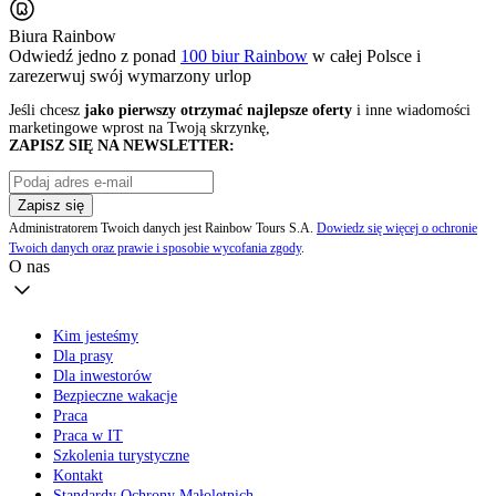
Biura Rainbow
Odwiedź jedno z ponad
100 biur Rainbow
w całej Polsce i
zarezerwuj swój
wymarzony urlop
Jeśli chcesz
jako pierwszy otrzymać najlepsze oferty
i inne wiadomości
marketingowe wprost na Twoją skrzynkę,
ZAPISZ SIĘ NA NEWSLETTER:
Zapisz się
Administratorem Twoich danych jest Rainbow Tours S.A.
Dowiedz się więcej o ochronie
Twoich danych oraz prawie i sposobie wycofania zgody
.
O nas
Kim jesteśmy
Dla prasy
Dla inwestorów
Bezpieczne wakacje
Praca
Praca w IT
Szkolenia turystyczne
Kontakt
Standardy Ochrony Małoletnich