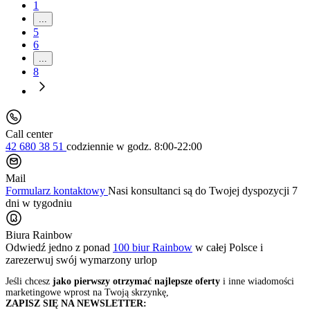
1
...
5
6
...
8
Call center
42 680 38 51
codziennie
w godz. 8:00-22:00
Mail
Formularz kontaktowy
Nasi konsultanci są do Twojej dyspozycji 7
dni w tygodniu
Biura Rainbow
Odwiedź jedno z ponad
100 biur Rainbow
w całej Polsce i
zarezerwuj swój
wymarzony urlop
Jeśli chcesz
jako pierwszy otrzymać najlepsze oferty
i inne wiadomości
marketingowe wprost na Twoją skrzynkę,
ZAPISZ SIĘ NA NEWSLETTER: