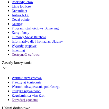
Rozkłady lotów
Linie lotnicze
Dreamliner
Airbus A330
Dodaj opinię
Katalogi
Program lojalnościowy Bumerang
Karty i bony
Filmowy Świat Rainbow
Informatsiya dla Hromadian Ukrainy
Wyjazdy grupowe
Incoming
Dostępność cyfrowa
Zasady korzystania
Warunki uczestnictwa
Przeczytaj koniecznie
Warunki ubezpieczenia podróżnego
Polityka prywatności
Regulamin serwisu R.pl
Zarządzaj zgodami
Usługi dodatkowe