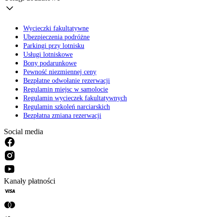
Wycieczki fakultatywne
Ubezpieczenia podróżne
Parkingi przy lotnisku
Usługi lotniskowe
Bony podarunkowe
Pewność niezmiennej ceny
Bezpłatne odwołanie rezerwacji
Regulamin miejsc w samolocie
Regulamin wycieczek fakultatywnych
Regulamin szkoleń narciarskich
Bezpłatna zmiana rezerwacji
Social media
Kanały płatności