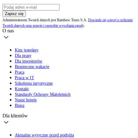
Zapisz się
Administratorem Twoich danych jest Rainbow Tours S.A.
Dowiedz się więcej o ochronie
Twoich danych oraz prawie i sposobie wycofania zgody
.
O nas
Kim jesteśmy
Dla prasy
Dla inwestorów
Bezpieczne wakacje
Praca
Praca w IT
Szkolenia turystyczne
Kontakt
Standardy Ochrony Małoletnich
Nasze hotele
Biura
Dla klientów
Aktualne wytyczne przed podróżą