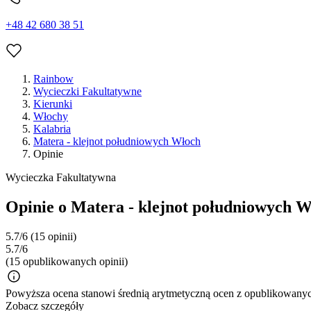
+48 42 680 38 51
Rainbow
Wycieczki Fakultatywne
Kierunki
Włochy
Kalabria
Matera - klejnot południowych Włoch
Opinie
Wycieczka Fakultatywna
Opinie o Matera - klejnot południowych 
5.7/6
(15 opinii)
5.7/6
(15 opublikowanych opinii)
Powyższa ocena stanowi średnią arytmetyczną ocen z opublikowanych
Zobacz szczegóły