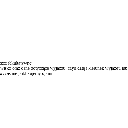
zce fakultatywnej.
zwisko oraz dane dotyczące wyjazdu, czyli datę i kierunek wyjazdu lu
ówczas nie publikujemy opinii.