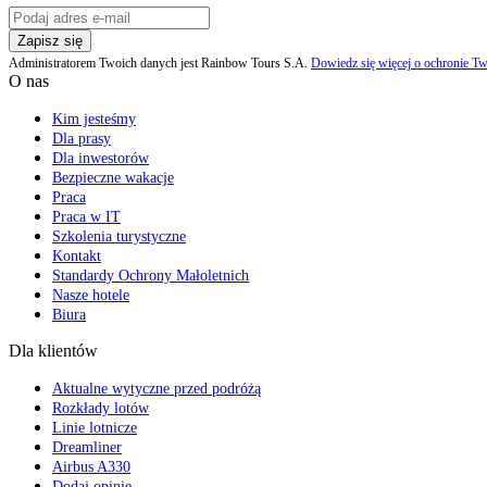
Zapisz się
Administratorem Twoich danych jest Rainbow Tours S.A.
Dowiedz się więcej o ochronie Tw
O nas
Kim jesteśmy
Dla prasy
Dla inwestorów
Bezpieczne wakacje
Praca
Praca w IT
Szkolenia turystyczne
Kontakt
Standardy Ochrony Małoletnich
Nasze hotele
Biura
Dla klientów
Aktualne wytyczne przed podróżą
Rozkłady lotów
Linie lotnicze
Dreamliner
Airbus A330
Dodaj opinię