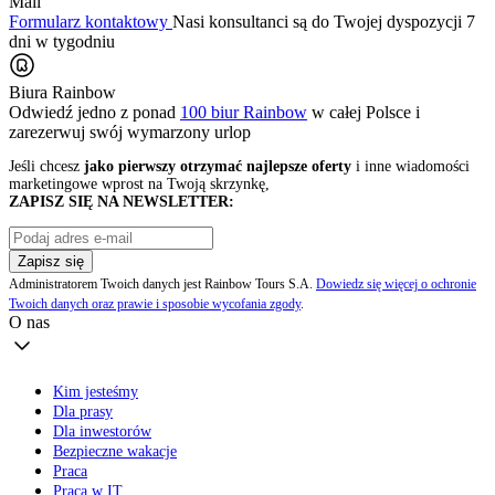
Mail
Formularz kontaktowy
Nasi konsultanci są do Twojej dyspozycji 7
dni w tygodniu
Biura Rainbow
Odwiedź jedno z ponad
100 biur Rainbow
w całej Polsce i
zarezerwuj swój
wymarzony urlop
Jeśli chcesz
jako pierwszy otrzymać najlepsze oferty
i inne wiadomości
marketingowe wprost na Twoją skrzynkę,
ZAPISZ SIĘ NA NEWSLETTER:
Zapisz się
Administratorem Twoich danych jest Rainbow Tours S.A.
Dowiedz się więcej o ochronie
Twoich danych oraz prawie i sposobie wycofania zgody
.
O nas
Kim jesteśmy
Dla prasy
Dla inwestorów
Bezpieczne wakacje
Praca
Praca w IT