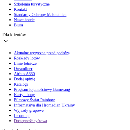
Szkolenia turystyczne
Kontakt
Standardy Ochrony Małoletnich
Nasze hotele
Biura
Dla klientów
Aktualne wytyczne przed podróżą
Rozkłady lotów
Linie lotnicze
Dreamliner
Airbus A330
Dodaj opinię
Katalogi
Program lojalnościowy Bumerang
Karty i bony
Filmowy Świat Rainbow
Informatsiya dla Hromadian Ukrainy
Wyjazdy grupowe
Incoming
Dostępność cyfrowa