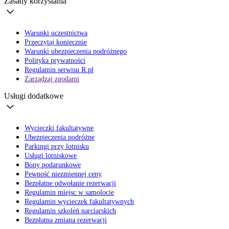
Zasady korzystania
Warunki uczestnictwa
Przeczytaj koniecznie
Warunki ubezpieczenia podróżnego
Polityka prywatności
Regulamin serwisu R.pl
Zarządzaj zgodami
Usługi dodatkowe
Wycieczki fakultatywne
Ubezpieczenia podróżne
Parkingi przy lotnisku
Usługi lotniskowe
Bony podarunkowe
Pewność niezmiennej ceny
Bezpłatne odwołanie rezerwacji
Regulamin miejsc w samolocie
Regulamin wycieczek fakultatywnych
Regulamin szkoleń narciarskich
Bezpłatna zmiana rezerwacji