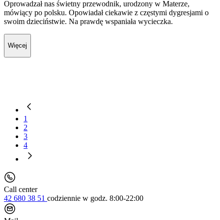
Oprowadzał nas świetny przewodnik, urodzony w Materze,
mówiący po polsku. Opowiadał ciekawie z częstymi dygresjami o
swoim dzieciństwie. Na prawdę wspaniała wycieczka.
Więcej
1
2
3
4
Call center
42 680 38 51
codziennie
w godz. 8:00-22:00