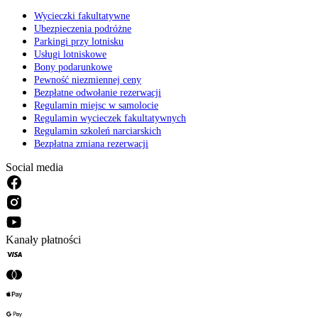
Wycieczki fakultatywne
Ubezpieczenia podróżne
Parkingi przy lotnisku
Usługi lotniskowe
Bony podarunkowe
Pewność niezmiennej ceny
Bezpłatne odwołanie rezerwacji
Regulamin miejsc w samolocie
Regulamin wycieczek fakultatywnych
Regulamin szkoleń narciarskich
Bezpłatna zmiana rezerwacji
Social media
Kanały płatności