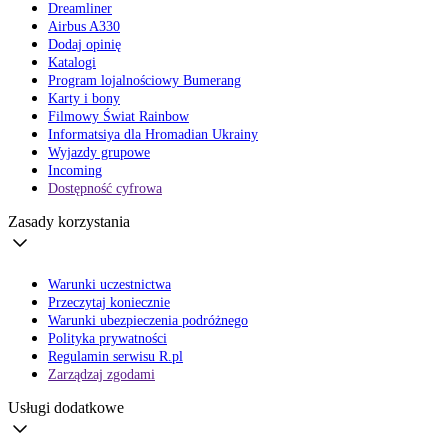
Dreamliner
Airbus A330
Dodaj opinię
Katalogi
Program lojalnościowy Bumerang
Karty i bony
Filmowy Świat Rainbow
Informatsiya dla Hromadian Ukrainy
Wyjazdy grupowe
Incoming
Dostępność cyfrowa
Zasady korzystania
Warunki uczestnictwa
Przeczytaj koniecznie
Warunki ubezpieczenia podróżnego
Polityka prywatności
Regulamin serwisu R.pl
Zarządzaj zgodami
Usługi dodatkowe