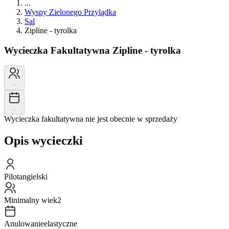
...
Wyspy Zielonego Przylądka
Sal
Zipline - tyrolka
Wycieczka Fakultatywna
Zipline - tyrolka
-
-
Wycieczka fakultatywna nie jest obecnie w sprzedaży
Opis wycieczki
Pilot
angielski
Minimalny wiek
2
Anulowanie
elastyczne