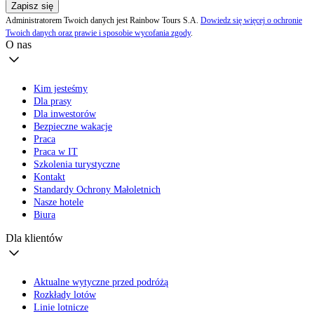
Zapisz się
Administratorem Twoich danych jest Rainbow Tours S.A.
Dowiedz się więcej o ochronie
Twoich danych oraz prawie i sposobie wycofania zgody
.
O nas
Kim jesteśmy
Dla prasy
Dla inwestorów
Bezpieczne wakacje
Praca
Praca w IT
Szkolenia turystyczne
Kontakt
Standardy Ochrony Małoletnich
Nasze hotele
Biura
Dla klientów
Aktualne wytyczne przed podróżą
Rozkłady lotów
Linie lotnicze