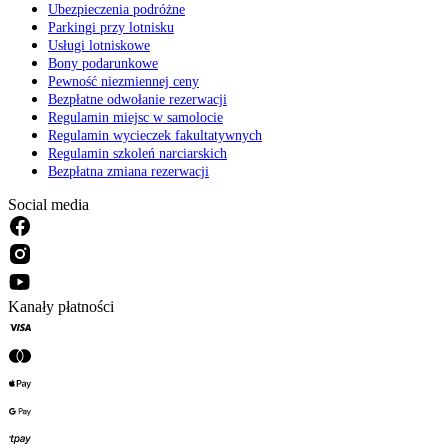
Ubezpieczenia podróżne
Parkingi przy lotnisku
Usługi lotniskowe
Bony podarunkowe
Pewność niezmiennej ceny
Bezpłatne odwołanie rezerwacji
Regulamin miejsc w samolocie
Regulamin wycieczek fakultatywnych
Regulamin szkoleń narciarskich
Bezpłatna zmiana rezerwacji
Social media
Kanały płatności