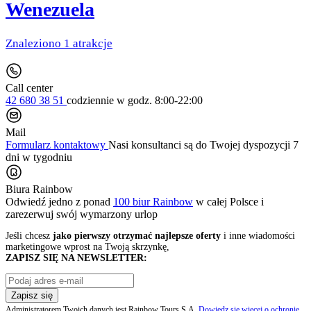
Wenezuela
Znaleziono 1 atrakcje
Call center
42 680 38 51
codziennie
w godz. 8:00-22:00
Mail
Formularz kontaktowy
Nasi konsultanci są do Twojej dyspozycji 7
dni w tygodniu
Biura Rainbow
Odwiedź jedno z ponad
100 biur Rainbow
w całej Polsce i
zarezerwuj swój
wymarzony urlop
Jeśli chcesz
jako pierwszy otrzymać najlepsze oferty
i inne wiadomości
marketingowe wprost na Twoją skrzynkę,
ZAPISZ SIĘ NA NEWSLETTER:
Zapisz się
Administratorem Twoich danych jest Rainbow Tours S.A.
Dowiedz się więcej o ochronie