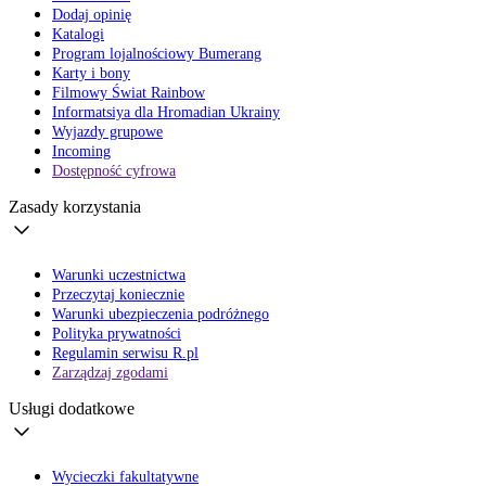
Dodaj opinię
Katalogi
Program lojalnościowy Bumerang
Karty i bony
Filmowy Świat Rainbow
Informatsiya dla Hromadian Ukrainy
Wyjazdy grupowe
Incoming
Dostępność cyfrowa
Zasady korzystania
Warunki uczestnictwa
Przeczytaj koniecznie
Warunki ubezpieczenia podróżnego
Polityka prywatności
Regulamin serwisu R.pl
Zarządzaj zgodami
Usługi dodatkowe
Wycieczki fakultatywne