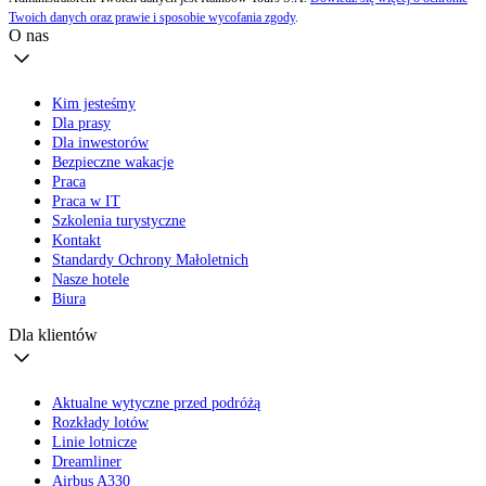
Twoich danych oraz prawie i sposobie wycofania zgody
.
O nas
Kim jesteśmy
Dla prasy
Dla inwestorów
Bezpieczne wakacje
Praca
Praca w IT
Szkolenia turystyczne
Kontakt
Standardy Ochrony Małoletnich
Nasze hotele
Biura
Dla klientów
Aktualne wytyczne przed podróżą
Rozkłady lotów
Linie lotnicze
Dreamliner
Airbus A330