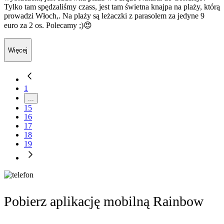
Tylko tam spędzaliśmy czass, jest tam świetna knajpa na plaży, którą
prowadzi Włoch,. Na plaży są leżaczki z parasolem za jedyne 9
euro za 2 os. Polecamy ;)😍
Więcej
1
...
15
16
17
18
19
Pobierz aplikację mobilną Rainbow