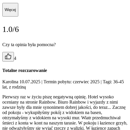
Więcej
1.0/6
Czy ta opinia była pomocna?
4
Totalne rozczarowanie
Karolina 10.07.2025
| Termin pobytu: czerwiec 2025
| Tagi: 36-45
lat, z rodziną
Pierwszy raz w życiu piszę negatywną opinię. Hotel wysoko
oceniany na stronie Rainbow. Biuro Rainbow i wyjazdy z nimi
zawsze były dla mnie synonimem dobrej jakości, do teraz... Zacznę
od pokoju - wykupiłyśmy pokój z widokiem na basen,
otrzymałyśmy z widokiem na wysoki mur. Wiatr przedmuchiwał
śmieci z konta w kont na naszym tarasie. W pokoju i łazience grzyb,
nie odważyłyśmy się wyjąć rzeczy z walizki. W łazience zapach