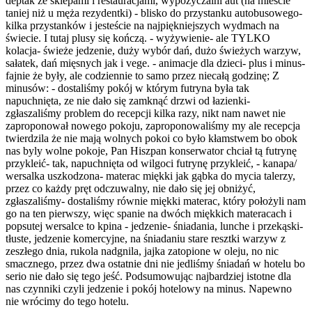
deptak ze sklepami i restauracjami, wypożyczalni aut (na mieście
taniej niż u męża rezydentki) - blisko do przystanku autobusowego-
kilka przystanków i jesteście na najpiękniejszych wydmach na
świecie. I tutaj plusy się kończą. - wyżywienie- ale TYLKO
kolacja- świeże jedzenie, duży wybór dań, dużo świeżych warzyw,
sałatek, dań mięsnych jak i vege. - animacje dla dzieci- plus i minus-
fajnie że były, ale codziennie to samo przez niecałą godzinę; Z
minusów: - dostaliśmy pokój w którym futryna była tak
napuchnięta, ze nie dało się zamknąć drzwi od łazienki-
zgłaszaliśmy problem do recepcji kilka razy, nikt nam nawet nie
zaproponował nowego pokoju, zaproponowaliśmy my ale recepcja
twierdzila że nie mają wolnych pokoi co było kłamstwem bo obok
nas byly wolne pokoje, Pan Hiszpan konserwator chciał tą futrynę
przykleić- tak, napuchnięta od wilgoci futrynę przykleić, - kanapa/
wersalka uszkodzona- materac miękki jak gąbka do mycia talerzy,
przez co każdy pręt odczuwalny, nie dało się jej obniżyć,
zgłaszaliśmy- dostaliśmy równie miękki materac, który położyli nam
go na ten pierwszy, więc spanie na dwóch miękkich materacach i
popsutej wersalce to kpina - jedzenie- śniadania, lunche i przekąski-
tłuste, jedzenie komercyjne, na śniadaniu stare resztki warzyw z
zeszłego dnia, rukola nadgnila, jajka zatopione w oleju, no nic
smacznego, przez dwa ostatnie dni nie jedliśmy śniadań w hotelu bo
serio nie dało się tego jeść. Podsumowując najbardziej istotne dla
nas czynniki czyli jedzenie i pokój hotelowy na minus. Napewno
nie wrócimy do tego hotelu.