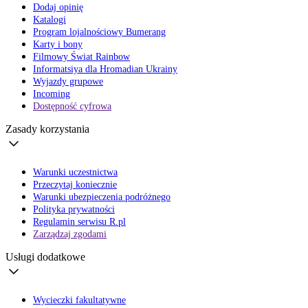
Dodaj opinię
Katalogi
Program lojalnościowy Bumerang
Karty i bony
Filmowy Świat Rainbow
Informatsiya dla Hromadian Ukrainy
Wyjazdy grupowe
Incoming
Dostępność cyfrowa
Zasady korzystania
Warunki uczestnictwa
Przeczytaj koniecznie
Warunki ubezpieczenia podróżnego
Polityka prywatności
Regulamin serwisu R.pl
Zarządzaj zgodami
Usługi dodatkowe
Wycieczki fakultatywne