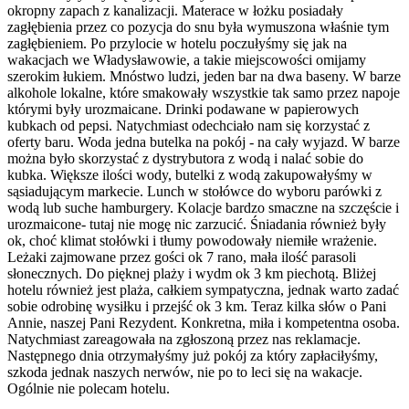
okropny zapach z kanalizacji. Materace w łożku posiadały
zagłębienia przez co pozycja do snu była wymuszona właśnie tym
zagłębieniem. Po przylocie w hotelu poczułyśmy się jak na
wakacjach we Władysławowie, a takie miejscowości omijamy
szerokim łukiem. Mnóstwo ludzi, jeden bar na dwa baseny. W barze
alkohole lokalne, które smakowały wszystkie tak samo przez napoje
którymi były urozmaicane. Drinki podawane w papierowych
kubkach od pepsi. Natychmiast odechciało nam się korzystać z
oferty baru. Woda jedna butelka na pokój - na cały wyjazd. W barze
można było skorzystać z dystrybutora z wodą i nalać sobie do
kubka. Większe ilości wody, butelki z wodą zakupowałyśmy w
sąsiadującym markecie. Lunch w stołówce do wyboru parówki z
wodą lub suche hamburgery. Kolacje bardzo smaczne na szczęście i
urozmaicone- tutaj nie mogę nic zarzucić. Śniadania również były
ok, choć klimat stołówki i tłumy powodowały niemiłe wrażenie.
Leżaki zajmowane przez gości ok 7 rano, mała ilość parasoli
słonecznych. Do pięknej plaży i wydm ok 3 km piechotą. Bliżej
hotelu również jest plaża, całkiem sympatyczna, jednak warto zadać
sobie odrobinę wysiłku i przejść ok 3 km. Teraz kilka słów o Pani
Annie, naszej Pani Rezydent. Konkretna, miła i kompetentna osoba.
Natychmiast zareagowała na zgłoszoną przez nas reklamacje.
Następnego dnia otrzymałyśmy już pokój za który zapłaciłyśmy,
szkoda jednak naszych nerwów, nie po to leci się na wakacje.
Ogólnie nie polecam hotelu.