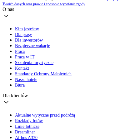
Twoich danych oraz prawie i sposobie wycofania zgody
.
O nas
Kim jesteśmy
Dla prasy
Dla inwestorów
Bezpieczne wakacje
Praca
Praca w IT
Szkolenia turystyczne
Kontakt
Standardy Ochrony Małoletnich
Nasze hotele
Biura
Dla klientów
Aktualne wytyczne przed podróżą
Rozkłady lotów
Linie lotnicze
Dreamliner
Airbus A330