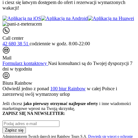
i ciesz się łatwym dostępem do ofert i rezerwacji wymarzonych
wakacji!
Call center
42 680 38 51
codziennie
w godz. 8:00-22:00
Mail
Formularz kontaktowy
Nasi konsultanci są do Twojej dyspozycji 7
dni w tygodniu
Biura Rainbow
Odwiedź jedno z ponad
100 biur Rainbow
w całej Polsce i
zarezerwuj swój
wymarzony urlop
Jeśli chcesz
jako pierwszy otrzymać najlepsze oferty
i inne wiadomości
marketingowe wprost na Twoją skrzynkę,
ZAPISZ SIĘ NA NEWSLETTER:
Zapisz się
Administratorem Twoich danych jest Rainbow Tours S.A.
Dowiedz się więcej o ochronie