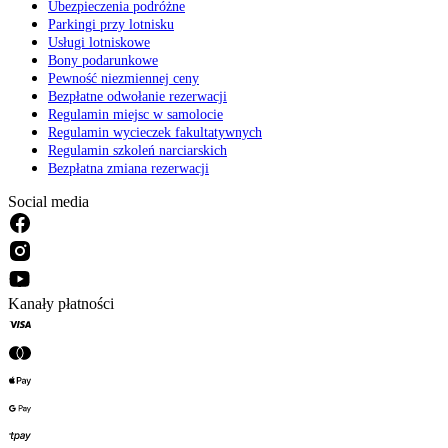
Ubezpieczenia podróżne
Parkingi przy lotnisku
Usługi lotniskowe
Bony podarunkowe
Pewność niezmiennej ceny
Bezpłatne odwołanie rezerwacji
Regulamin miejsc w samolocie
Regulamin wycieczek fakultatywnych
Regulamin szkoleń narciarskich
Bezpłatna zmiana rezerwacji
Social media
Kanały płatności