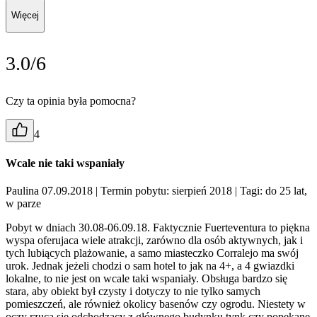
Więcej
3.0/6
Czy ta opinia była pomocna?
4
Wcale nie taki wspaniały
Paulina 07.09.2018
| Termin pobytu: sierpień 2018
| Tagi: do 25 lat,
w parze
Pobyt w dniach 30.08-06.09.18. Faktycznie Fuerteventura to piękna
wyspa oferujaca wiele atrakcji, zarówno dla osób aktywnych, jak i
tych lubiących plażowanie, a samo miasteczko Corralejo ma swój
urok. Jednak jeżeli chodzi o sam hotel to jak na 4+, a 4 gwiazdki
lokalne, to nie jest on wcale taki wspaniały. Obsługa bardzo się
stara, aby obiekt był czysty i dotyczy to nie tylko samych
pomieszczeń, ale również okolicy basenów czy ogrodu. Niestety w
oczy rzuca się odchodzący z głównego budynku tynk czy popękane