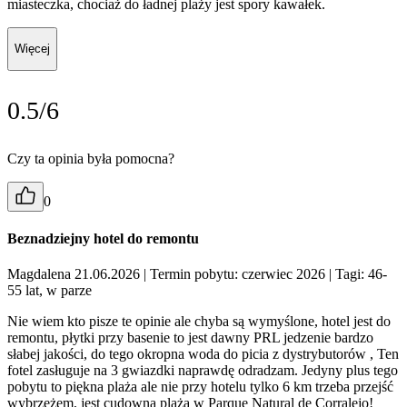
miasteczka, chociaż do ładnej plaży jest spory kawałek.
Więcej
0.5/6
Czy ta opinia była pomocna?
0
Beznadziejny hotel do remontu
Magdalena 21.06.2026
| Termin pobytu: czerwiec 2026
| Tagi: 46-
55 lat, w parze
Nie wiem kto pisze te opinie ale chyba są wymyślone, hotel jest do
remontu, płytki przy basenie to jest dawny PRL jedzenie bardzo
słabej jakości, do tego okropna woda do picia z dystrybutorów , Ten
fotel zasługuje na 3 gwiazdki naprawdę odradzam. Jedyny plus tego
pobytu to piękna plaża ale nie przy hotelu tylko 6 km trzeba przejść
wybrzeżem, jest cudowna plaża w Parque Natural de Corralejo!