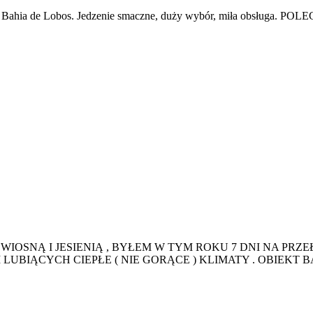
ahia de Lobos. Jedzenie smaczne, duży wybór, miła obsługa. PO
SNĄ I JESIENIĄ , BYŁEM W TYM ROKU 7 DNI NA PRZEŁ
UBIĄCYCH CIEPŁE ( NIE GORĄCE ) KLIMATY . OBIEKT 