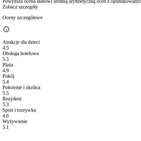
Powyższa ocena stanowi średnią arytmetyczną ocen z opublikowanych
Zobacz szczegóły
Oceny szczegółowe
Atrakcje dla dzieci
4.5
Obsługa hotelowa
5.5
Plaża
4.9
Pokój
5.4
Położenie i okolica
5.5
Rezydent
5.3
Sport i rozrywka
4.6
Wyżywienie
5.1