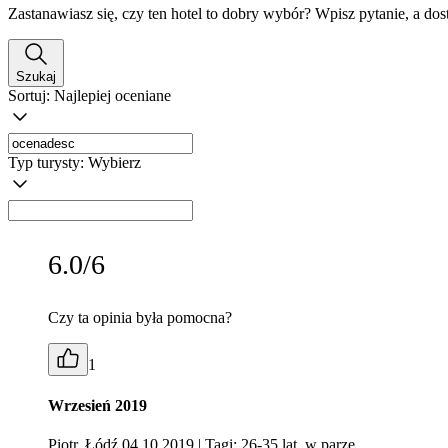
Zastanawiasz się, czy ten hotel to dobry wybór? Wpisz pytanie, a do
Szukaj
Sortuj:
Najlepiej oceniane
Typ turysty:
Wybierz
6.0/6
Czy ta opinia była pomocna?
1
Wrzesień 2019
Piotr, Łódź 04.10.2019
| Tagi: 26-35 lat, w parze