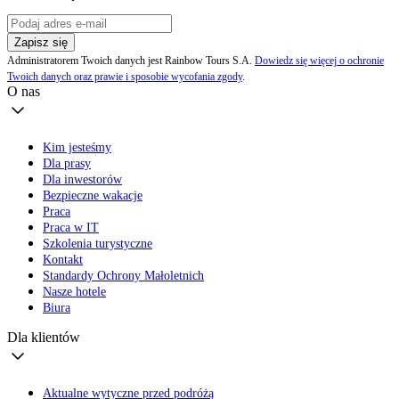
Zapisz się
Administratorem Twoich danych jest Rainbow Tours S.A.
Dowiedz się więcej o ochronie
Twoich danych oraz prawie i sposobie wycofania zgody
.
O nas
Kim jesteśmy
Dla prasy
Dla inwestorów
Bezpieczne wakacje
Praca
Praca w IT
Szkolenia turystyczne
Kontakt
Standardy Ochrony Małoletnich
Nasze hotele
Biura
Dla klientów
Aktualne wytyczne przed podróżą