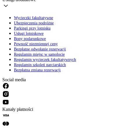
Wycieczki fakultatywne
Ubezpieczenia podróżne
Parkingi przy lotnisku
Usługi lotniskowe
Bony podarunkowe
Pewność niezmiennej ceny
Bezpłatne odwołanie rezerwacji
Regulamin miejsc w samolocie
Regulamin wycieczek fakultatywnych
Regulamin szkoleń narciarskich
Bezpłatna zmiana rezerwacji
Social media
Kanały płatności