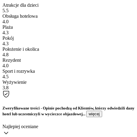
Atrakcje dla dzieci
5.5
Obsługa hotelowa
4.0
Plaża
4.3
Pokój
4.3
Położenie i okolica
4.8
Rezydent
4.0
Sport i rozrywka
4.5
Wyżywienie
3.8
Zweryfikowane treści
- Opinie pochodzą od Klientów, którzy odwiedzili dany
hotel lub uczestniczyli w wycieczce objazdowej...
więcej
Najlepiej oceniane