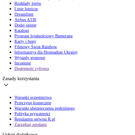
Rozkłady lotów
Linie lotnicze
Dreamliner
Airbus A330
Dodaj opinię
Katalogi
Program lojalnościowy Bumerang
Karty i bony
Filmowy Świat Rainbow
Informatsiya dla Hromadian Ukrainy
Wyjazdy grupowe
Incoming
Dostępność cyfrowa
Zasady korzystania
Warunki uczestnictwa
Przeczytaj koniecznie
Warunki ubezpieczenia podróżnego
Polityka prywatności
Regulamin serwisu R.pl
Zarządzaj zgodami
Usługi dodatkowe