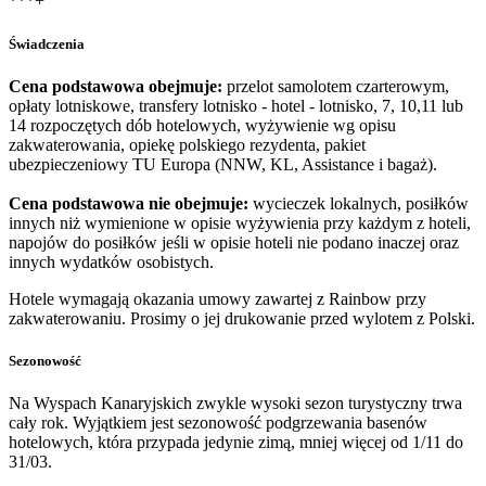
***+
Świadczenia
Cena podstawowa obejmuje:
przelot samolotem czarterowym,
opłaty lotniskowe, transfery lotnisko - hotel - lotnisko, 7, 10,11 lub
14 rozpoczętych dób hotelowych, wyżywienie wg opisu
zakwaterowania, opiekę polskiego rezydenta, pakiet
ubezpieczeniowy TU Europa (NNW, KL, Assistance i bagaż).
Cena podstawowa nie obejmuje:
wycieczek lokalnych, posiłków
innych niż wymienione w opisie wyżywienia przy każdym z hoteli,
napojów do posiłków jeśli w opisie hoteli nie podano inaczej oraz
innych wydatków osobistych.
Hotele wymagają okazania umowy zawartej z Rainbow przy
zakwaterowaniu. Prosimy o jej drukowanie przed wylotem z Polski.
Sezonowość
Na Wyspach Kanaryjskich zwykle wysoki sezon turystyczny trwa
cały rok. Wyjątkiem jest sezonowość podgrzewania basenów
hotelowych, która przypada jedynie zimą, mniej więcej od 1/11 do
31/03.