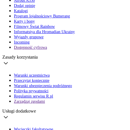
Airbus A330
Dodaj opinię
Katalogi
Program lojalnościowy Bumerang
Karty i bony
Filmowy Świat Rainbow
Informatsiya dla Hromadian Ukrainy
Wyjazdy grupowe
Incoming
Dostępność cyfrowa
Zasady korzystania
Warunki uczestnictwa
Przeczytaj koniecznie
Warunki ubezpieczenia podróżnego
Polityka prywatności
Regulamin serwisu R.pl
Zarządzaj zgodami
Usługi dodatkowe
Wycieczki fakultatywne