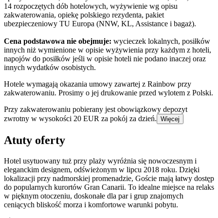
14 rozpoczętych dób hotelowych, wyżywienie wg opisu
zakwaterowania, opiekę polskiego rezydenta, pakiet
ubezpieczeniowy TU Europa (NNW, KL, Assistance i bagaż).
Cena podstawowa nie obejmuje:
wycieczek lokalnych, posiłków
innych niż wymienione w opisie wyżywienia przy każdym z hoteli,
napojów do posiłków jeśli w opisie hoteli nie podano inaczej oraz
innych wydatków osobistych.
Hotele wymagają okazania umowy zawartej z Rainbow przy
zakwaterowaniu. Prosimy o jej drukowanie przed wylotem z Polski.
Przy zakwaterowaniu pobierany jest obowiązkowy depozyt
zwrotny w wysokości 20 EUR za pokój za dzień.
Więcej
Atuty oferty
Hotel usytuowany tuż przy plaży wyróżnia się nowoczesnym i
eleganckim designem, odświeżonym w lipcu 2018 roku. Dzięki
lokalizacji przy nadmorskiej promenadzie, Goście mają łatwy dostęp
do popularnych kurortów Gran Canarii. To idealne miejsce na relaks
w pięknym otoczeniu, doskonałe dla par i grup znajomych
ceniących bliskość morza i komfortowe warunki pobytu.