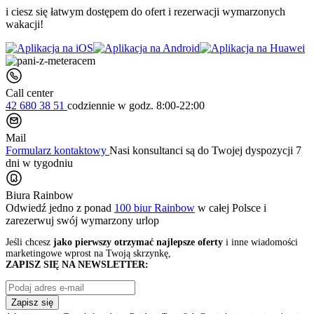
i ciesz się łatwym dostępem do ofert i rezerwacji wymarzonych
wakacji!
Call center
42 680 38 51
codziennie
w godz. 8:00-22:00
Mail
Formularz kontaktowy
Nasi konsultanci są do Twojej dyspozycji 7
dni w tygodniu
Biura Rainbow
Odwiedź jedno z ponad
100 biur Rainbow
w całej Polsce i
zarezerwuj swój
wymarzony urlop
Jeśli chcesz
jako pierwszy otrzymać najlepsze oferty
i inne wiadomości
marketingowe wprost na Twoją skrzynkę,
ZAPISZ SIĘ NA NEWSLETTER:
Zapisz się