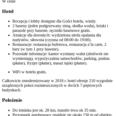
W cenie
Hotel
Recepcja i lobby dostępne dla Gości hotelu, windy.
2 baseny (jeden podgrzewany zimą, słodka woda), leżaki i
parasole przy basenie, ręczniki basenowe gratis.
Atrakcje dla dorosłych: wydzielona strefa opalania dla
nudystów, siłownia (czynna od 08:00 do 19:00).
Restauracje: restauracja bufetowa, restauracja a’la carte, 2
bary (w tym 1 przy basenie).
Pozostałe informacje: kantor wymiany walut (złotówek nie
wymieniają), wypożyczalnia samochodów, parking, pralnia
(płatne), fryzjer (płatne), masaż tajski (płatne).
WiFi w hotelu gratis.
Całkowicie zmodernizowany w 2018 r. hotel oferuje 210 wygodnie
urządzonych pokoi rozmieszczonych w dwóch 7-piętrowych
budynkach.
Położenie
Do lotniska jest ok. 28 km, transfer trwa ok 35 min.
Przystanek autobusowy znajduje się około 150 m od obiektu.