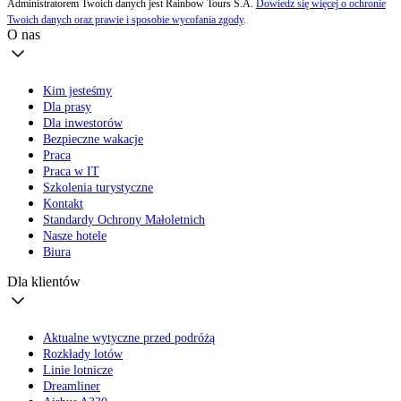
Administratorem Twoich danych jest Rainbow Tours S.A.
Dowiedz się więcej o ochronie
Twoich danych oraz prawie i sposobie wycofania zgody
.
O nas
Kim jesteśmy
Dla prasy
Dla inwestorów
Bezpieczne wakacje
Praca
Praca w IT
Szkolenia turystyczne
Kontakt
Standardy Ochrony Małoletnich
Nasze hotele
Biura
Dla klientów
Aktualne wytyczne przed podróżą
Rozkłady lotów
Linie lotnicze
Dreamliner