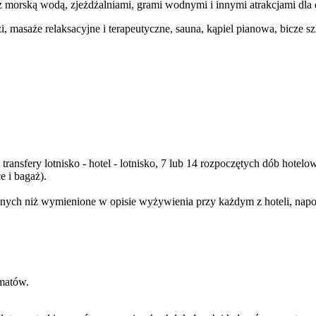
morską wodą, zjeżdżalniami, grami wodnymi i innymi atrakcjami dla dz
zi, masaże relaksacyjne i terapeutyczne, sauna, kąpiel pianowa, bicze s
, transfery lotnisko - hotel - lotnisko, 7 lub 14 rozpoczętych dób hot
 i bagaż).
ych niż wymienione w opisie wyżywienia przy każdym z hoteli, napojó
matów.