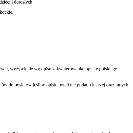
ieci i dorosłych.
zkockie.
elowych, wyżywienie wg opisu zakwaterowania, opiekę polskiego
w do posiłków jeśli w opisie hoteli nie podano inaczej oraz innych