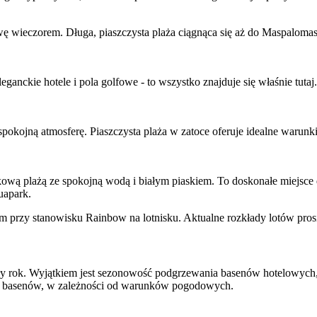
wę wieczorem. Długa, piaszczysta plaża ciągnąca się aż do Maspalomas 
ckie hotele i pola golfowe - to wszystko znajduje się właśnie tutaj.
spokojną atmosferę. Piaszczysta plaża w zatoce oferuje idealne warunk
kową plażą ze spokojną wodą i białym piaskiem. To doskonałe miejsce d
uapark.
 przy stanowisku Rainbow na lotnisku. Aktualne rozkłady lotów pros
 rok. Wyjątkiem jest sezonowość podgrzewania basenów hotelowych, k
ia basenów, w zależności od warunków pogodowych.