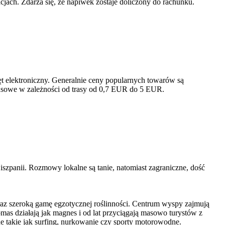
jach. Zdarza się, że napiwek zostaje doliczony do rachunku.
ęt elektroniczny. Generalnie ceny popularnych towarów są
busowe w zależności od trasy od 0,7 EUR do 5 EUR.
szpanii. Rozmowy lokalne są tanie, natomiast zagraniczne, dość
oraz szeroką gamę egzotycznej roślinności. Centrum wyspy zajmują
as działają jak magnes i od lat przyciągają masowo turystów z
 takie jak surfing, nurkowanie czy sporty motorowodne.