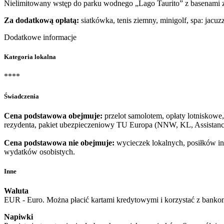
Nielimitowany wstęp do parku wodnego „Lago Taurito” z basenami z 
Za dodatkową opłatą:
siatkówka, tenis ziemny, minigolf, spa: jacuz
Dodatkowe informacje
Kategoria lokalna
****
Świadczenia
Cena podstawowa obejmuje:
przelot samolotem, opłaty lotniskowe
rezydenta, pakiet ubezpieczeniowy TU Europa (NNW, KL, Assistance
Cena podstawowa nie obejmuje:
wycieczek lokalnych, posiłków inn
wydatków osobistych.
Inne
Waluta
EUR - Euro. Można płacić kartami kredytowymi i korzystać z banko
Napiwki