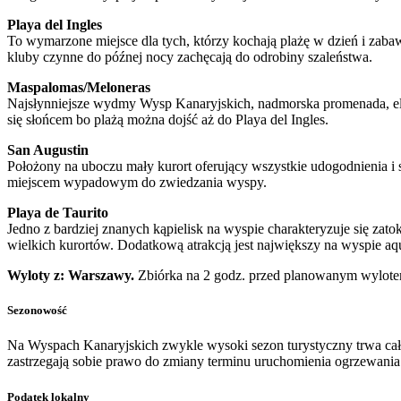
Playa del Ingles
To wymarzone miejsce dla tych, którzy kochają plażę w dzień i zaba
kluby czynne do późnej nocy zachęcają do odrobiny szaleństwa.
Maspalomas/Meloneras
Najsłynniejsze wydmy Wysp Kanaryjskich, nadmorska promenada, elegan
się słońcem bo plażą można dojść aż do Playa del Ingles.
San Augustin
Położony na uboczu mały kurort oferujący wszystkie udogodnienia i 
miejscem wypadowym do zwiedzania wyspy.
Playa de Taurito
Jedno z bardziej znanych kąpielisk na wyspie charakteryzuje się zato
wielkich kurortów. Dodatkową atrakcją jest największy na wyspie aq
Wyloty z: Warszawy.
Zbiórka na 2 godz. przed planowanym wylotem
Sezonowość
Na Wyspach Kanaryjskich zwykle wysoki sezon turystyczny trwa cały
zastrzegają sobie prawo do zmiany terminu uruchomienia ogrzewan
Podatek lokalny