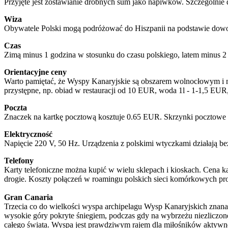
Przyjęte jest zostawianie drobnych sum jako napiwków. Szczególnie 
Wiza
Obywatele Polski mogą podróżować do Hiszpanii na podstawie dowod
Czas
Zimą minus 1 godzina w stosunku do czasu polskiego, latem minus 2
Orientacyjne ceny
Warto pamiętać, że Wyspy Kanaryjskie są obszarem wolnocłowym i moż
przystępne, np. obiad w restauracji od 10 EUR, woda 1l - 1-1,5 E
Poczta
Znaczek na kartkę pocztową kosztuje 0.65 EUR. Skrzynki pocztowe d
Elektryczność
Napięcie 220 V, 50 Hz. Urządzenia z polskimi wtyczkami działają b
Telefony
Karty telefoniczne można kupić w wielu sklepach i kioskach. Cena k
drogie. Koszty połączeń w roamingu polskich sieci komórkowych pr
Gran Canaria
Trzecia co do wielkości wyspa archipelagu Wysp Kanaryjskich znana 
wysokie góry pokryte śniegiem, podczas gdy na wybrzeżu niezliczone
całego świata. Wyspa jest prawdziwym rajem dla miłośników aktywn