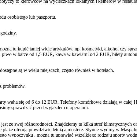
dotyczy to kierowców na wycieczkach lokalnych i kelnerów w restaurac
u osobistego lub paszportu.
 godziny.
na tu kupić taniej wiele artykułów, np. kosmetyki, alkohol czy sprz
UR, piwo w barze od 1,5 EUR, kawa w kawiarni od 2 EUR, bilety auto
ostępne są w wielu miejscach, często również w hotelach.
ez problemów.
arty waha się od 6 do 12 EUR. Telefony komórkowe działają w całej Hi
osimy sprawdzać przed wyjazdem u operatora.
jest ze swej różnorodności. Znajdziemy tu kilka stref klimatycznych 
 plaże oferują prawdziwie letnią atmosferę. Słynne wydmy w Maspalom
ego wypoczynku , można tu uprawiać wszelkiego rodzaju sporty wodne