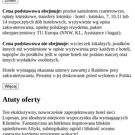
Zmień
Cena podstawowa obejmuje:
przelot samolotem czarterowym,
opłaty lotniskowe, transfery lotnisko - hotel - lotnisko, 7, 10,11 lub
14 rozpoczętych dób hotelowych, wyżywienie wg opisu
zakwaterowania, opiekę polskiego rezydenta, pakiet
ubezpieczeniowy TU Europa (NNW, KL, Assistance i bagaż).
Cena podstawowa nie obejmuje:
wycieczek lokalnych, posiłków
innych niż wymienione w opisie wyżywienia przy każdym z hoteli,
napojów do posiłków jeśli w opisie hoteli nie podano inaczej oraz
innych wydatków osobistych.
Hotele wymagają okazania umowy zawartej z Rainbow przy
zakwaterowaniu. Prosimy o jej drukowanie przed wylotem z Polski.
Więcej
Atuty oferty
Ten ekskluzywny, nowocześnie zaprojektowany hotel sieci
Lopesan, jest idealnym miejscem wypoczynku dla wymagających
Klientów. Fantastyczna architektura inspirowana bliskim
sąsiedztwem Afryki, subtropikalny ogród i bliskość oceanu
zapewnią każdemu przyjemne wakacje!