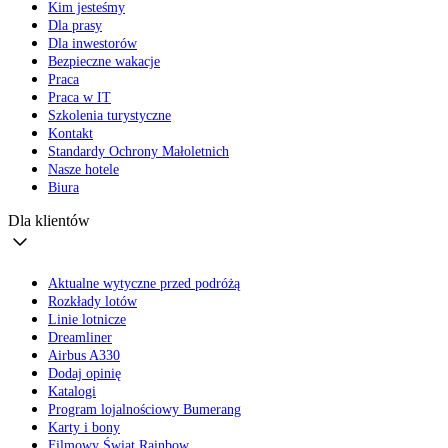
Kim jesteśmy
Dla prasy
Dla inwestorów
Bezpieczne wakacje
Praca
Praca w IT
Szkolenia turystyczne
Kontakt
Standardy Ochrony Małoletnich
Nasze hotele
Biura
Dla klientów
Aktualne wytyczne przed podróżą
Rozkłady lotów
Linie lotnicze
Dreamliner
Airbus A330
Dodaj opinię
Katalogi
Program lojalnościowy Bumerang
Karty i bony
Filmowy Świat Rainbow