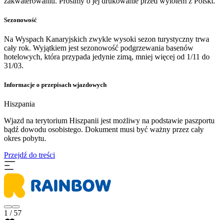
zakwaterowaniu. Prosimy o jej drukowanie przed wylotem z Polski.
Sezonowość
Na Wyspach Kanaryjskich zwykle wysoki sezon turystyczny trwa
cały rok. Wyjątkiem jest sezonowość podgrzewania basenów
hotelowych, która przypada jedynie zimą, mniej więcej od 1/11 do
31/03.
Informacje o przepisach wjazdowych
Hiszpania
​Wjazd na terytorium Hiszpanii jest możliwy na podstawie paszportu
bądź dowodu osobistego. Dokument musi być ważny przez cały
okres pobytu.
Przejdź do treści
1 / 57