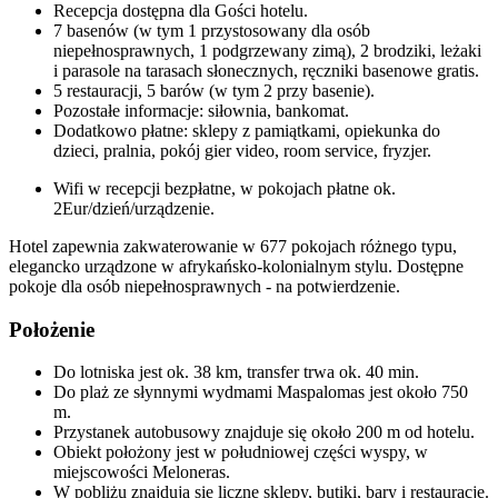
Recepcja dostępna dla Gości hotelu.
7 basenów (w tym 1 przystosowany dla osób
niepełnosprawnych, 1 podgrzewany zimą), 2 brodziki, leżaki
i parasole na tarasach słonecznych, ręczniki basenowe gratis.
5 restauracji, 5 barów (w tym 2 przy basenie).
Pozostałe informacje: siłownia, bankomat.
Dodatkowo płatne: sklepy z pamiątkami, opiekunka do
dzieci, pralnia, pokój gier video, room service, fryzjer.
Wifi w recepcji bezpłatne, w pokojach płatne ok.
2Eur/dzień/urządzenie.
Hotel zapewnia zakwaterowanie w 677 pokojach różnego typu,
elegancko urządzone w afrykańsko-kolonialnym stylu. Dostępne
pokoje dla osób niepełnosprawnych - na potwierdzenie.
Położenie
Do lotniska jest ok. 38 km, transfer trwa ok. 40 min.
Do plaż ze słynnymi wydmami Maspalomas jest około 750
m.
Przystanek autobusowy znajduje się około 200 m od hotelu.
Obiekt położony jest w południowej części wyspy, w
miejscowości Meloneras.
W pobliżu znajdują się liczne sklepy, butiki, bary i restauracje.