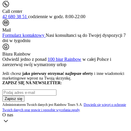
Call center
42 680 38 51
codziennie
w godz. 8:00-22:00
Mail
Formularz kontaktowy
Nasi konsultanci są do Twojej dyspozycji 7
dni w tygodniu
Biura Rainbow
Odwiedź jedno z ponad
100 biur Rainbow
w całej Polsce i
zarezerwuj swój
wymarzony urlop
Jeśli chcesz
jako pierwszy otrzymać najlepsze oferty
i inne wiadomości
marketingowe wprost na Twoją skrzynkę,
ZAPISZ SIĘ NA NEWSLETTER:
Zapisz się
Administratorem Twoich danych jest Rainbow Tours S.A.
Dowiedz się więcej o ochronie
Twoich danych oraz prawie i sposobie wycofania zgody
.
O nas