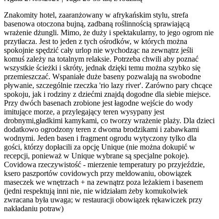
Znakomity hotel, zaaranżowany w afrykańskim stylu, strefa
basenowa otoczona bujną, zadbaną roślinnością sprawiającą
wrażenie dżungli. Mimo, że duży i spektakularny, to jego ogrom nie
przytłacza. Jest to jeden z tych ośrodków, w których można
spokojnie spędzić cały urlop nie wychodząc na zewnątrz jeśli
komuś zależy na totalnym relaksie. Potrzeba chwili aby poznać
wszystkie ścieżki i skróty, jednak dzięki temu można szybko się
przemieszczać. Wspaniałe duże baseny pozwalają na swobodne
pływanie, szczególnie rzeczka 'rio lazy river'. Zarówno pary chcące
spokoju, jak i rodziny z dziećmi znajdą dogodne dla siebie miejsce.
Przy dwóch basenach zrobione jest łagodne wejście do wody
imitujące morze, a przylegający teren wysypany jest
drobnymi,gładkimi kamykami, co tworzy wrażenie plaży. Dla dzieci
dodatkowo ogrodzony teren z dwoma brodzikami i zabawkami
wodnymi. Jeden basen i fragment ogrodu wytyczony tylko dla
gości, którzy dopłacili za opcję Unique (nie można dokupić w
recepcji, ponieważ w Unique wybrane są specjalne pokoje).
Covidowa rzeczywistość - mierzenie temperatury po przyjeździe,
ksero paszportów covidowych przy meldowaniu, obowiązek
maseczek we wnętrzach + na zewnątrz poza leżakiem i basenem
(jedni respektują inni nie, nie widziałam żeby komukolwiek
zwracana była uwaga; w restauracji obowiązek rękawiczek przy
nakładaniu potraw)