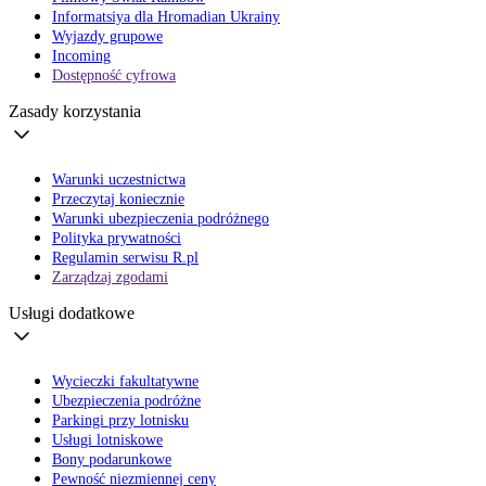
Informatsiya dla Hromadian Ukrainy
Wyjazdy grupowe
Incoming
Dostępność cyfrowa
Zasady korzystania
Warunki uczestnictwa
Przeczytaj koniecznie
Warunki ubezpieczenia podróżnego
Polityka prywatności
Regulamin serwisu R.pl
Zarządzaj zgodami
Usługi dodatkowe
Wycieczki fakultatywne
Ubezpieczenia podróżne
Parkingi przy lotnisku
Usługi lotniskowe
Bony podarunkowe
Pewność niezmiennej ceny