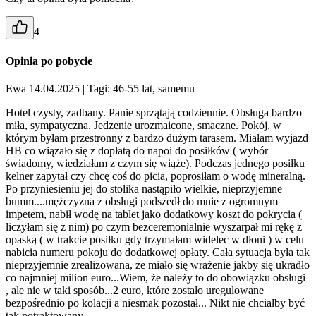
4
Opinia po pobycie
Ewa 14.04.2025
| Tagi: 46-55 lat, samemu
Hotel czysty, zadbany. Panie sprzątają codziennie. Obsługa bardzo
miła, sympatyczna. Jedzenie urozmaicone, smaczne. Pokój, w
którym byłam przestronny z bardzo dużym tarasem. Miałam wyjazd
HB co wiązało się z dopłatą do napoi do posiłków ( wybór
świadomy, wiedziałam z czym się wiąże). Podczas jednego posiłku
kelner zapytał czy chcę coś do picia, poprosiłam o wodę mineralną.
Po przyniesieniu jej do stolika nastąpiło wielkie, nieprzyjemne
bumm....mężczyzna z obsługi podszedł do mnie z ogromnym
impetem, nabił wodę na tablet jako dodatkowy koszt do pokrycia (
liczyłam się z nim) po czym bezceremonialnie wyszarpał mi rękę z
opaską ( w trakcie posiłku gdy trzymałam widelec w dłoni ) w celu
nabicia numeru pokoju do dodatkowej opłaty. Cała sytuacja była tak
nieprzyjemnie zrealizowana, że miało się wrażenie jakby się ukradło
co najmniej milion euro...Wiem, że należy to do obowiązku obsługi
, ale nie w taki sposób...2 euro, które zostało uregulowane
bezpośrednio po kolacji a niesmak pozostał... Nikt nie chciałby być
tak potraktowany....