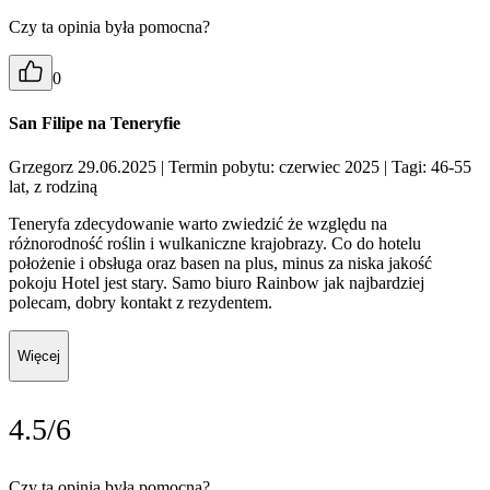
Czy ta opinia była pomocna?
0
San Filipe na Teneryfie
Grzegorz 29.06.2025
| Termin pobytu: czerwiec 2025
| Tagi: 46-55
lat, z rodziną
Teneryfa zdecydowanie warto zwiedzić że względu na
różnorodność roślin i wulkaniczne krajobrazy. Co do hotelu
położenie i obsługa oraz basen na plus, minus za niska jakość
pokoju Hotel jest stary. Samo biuro Rainbow jak najbardziej
polecam, dobry kontakt z rezydentem.
Więcej
4.5/6
Czy ta opinia była pomocna?