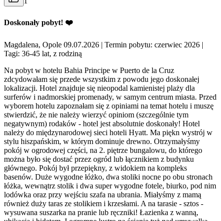
1
Doskonały pobyt! ❤️
Magdalena, Opole 09.07.2026
| Termin pobytu: czerwiec 2026
|
Tagi: 36-45 lat, z rodziną
Na pobyt w hotelu Bahia Principe w Puerto de la Cruz
zdcydowałam się przede wszystkim z powodu jego doskonałej
lokalizacji. Hotel znajduje się nieopodal kamienistej plaży dla
surferów i nadmorskiej promenady, w samym centrum miasta. Przed
wyborem hotelu zapoznałam się z opiniami na temat hotelu i muszę
stwierdzić, że nie należy wierzyć opiniom (szczególnie tym
negatywnym) rodaków - hotel jest absolutnie doskonały! Hotel
należy do międzynarodowej sieci hoteli Hyatt. Ma piękn wystrój w
stylu hiszpańskim, w którym dominuje drewno. Otrzymałyśmy
pokój w ogrodowej części, na 2. piętrze bungalowu, do którego
można było się dostać przez ogród lub łącznikiem z budynku
głównego. Pokój był przepiękny, z widokiem na kompleks
basenów. Duże wygodne łóżko, dwa stoliki nocne po obu stronach
łóżka, wewnątrz stolik i dwa super wygodne fotele, biurko, pod nim
lodówka oraz przy wejściu szafa na ubrania. Miałyśmy z mamą
również duży taras ze stolikiem i krzesłami. A na tarasie - sztos -
wysuwana suszarka na pranie lub ręczniki! Łazienka z wanną,