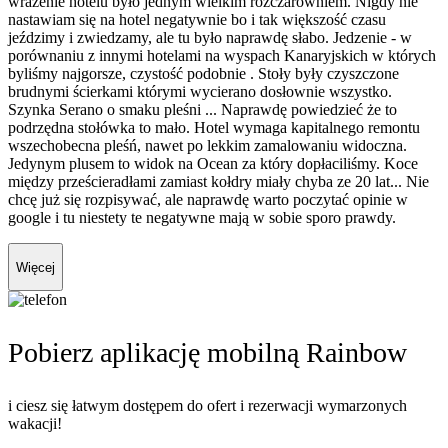
wrażenie hotelu było jednym wielkim rozczarowniem. Nigdy nie
nastawiam się na hotel negatywnie bo i tak większość czasu
jeździmy i zwiedzamy, ale tu było naprawdę słabo. Jedzenie - w
porównaniu z innymi hotelami na wyspach Kanaryjskich w których
byliśmy najgorsze, czystość podobnie . Stoły były czyszczone
brudnymi ścierkami którymi wycierano dosłownie wszystko.
Szynka Serano o smaku pleśni ... Naprawdę powiedzieć że to
podrzędna stołówka to mało. Hotel wymaga kapitalnego remontu
wszechobecna pleśń, nawet po lekkim zamalowaniu widoczna.
Jedynym plusem to widok na Ocean za który dopłaciliśmy. Koce
między prześcieradłami zamiast kołdry miały chyba ze 20 lat... Nie
chcę już się rozpisywać, ale naprawdę warto poczytać opinie w
google i tu niestety te negatywne mają w sobie sporo prawdy.
Więcej
Pobierz aplikację mobilną Rainbow
i ciesz się łatwym dostępem do ofert i rezerwacji wymarzonych
wakacji!