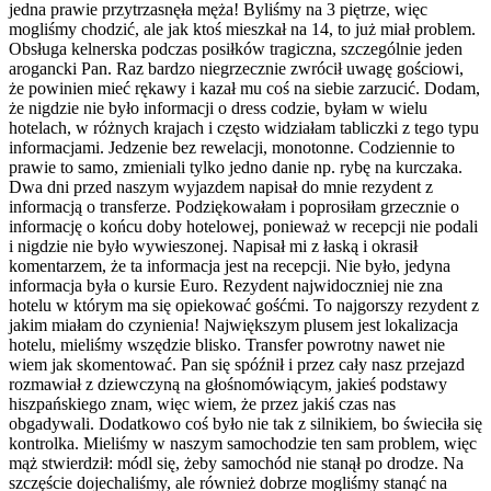
jedna prawie przytrzasnęła męża! Byliśmy na 3 piętrze, więc
mogliśmy chodzić, ale jak ktoś mieszkał na 14, to już miał problem.
Obsługa kelnerska podczas posiłków tragiczna, szczególnie jeden
arogancki Pan. Raz bardzo niegrzecznie zwrócił uwagę gościowi,
że powinien mieć rękawy i kazał mu coś na siebie zarzucić. Dodam,
że nigdzie nie było informacji o dress codzie, byłam w wielu
hotelach, w różnych krajach i często widziałam tabliczki z tego typu
informacjami. Jedzenie bez rewelacji, monotonne. Codziennie to
prawie to samo, zmieniali tylko jedno danie np. rybę na kurczaka.
Dwa dni przed naszym wyjazdem napisał do mnie rezydent z
informacją o transferze. Podziękowałam i poprosiłam grzecznie o
informację o końcu doby hotelowej, ponieważ w recepcji nie podali
i nigdzie nie było wywieszonej. Napisał mi z łaską i okrasił
komentarzem, że ta informacja jest na recepcji. Nie było, jedyna
informacja była o kursie Euro. Rezydent najwidoczniej nie zna
hotelu w którym ma się opiekować gośćmi. To najgorszy rezydent z
jakim miałam do czynienia! Największym plusem jest lokalizacja
hotelu, mieliśmy wszędzie blisko. Transfer powrotny nawet nie
wiem jak skomentować. Pan się spóźnił i przez cały nasz przejazd
rozmawiał z dziewczyną na głośnomówiącym, jakieś podstawy
hiszpańskiego znam, więc wiem, że przez jakiś czas nas
obgadywali. Dodatkowo coś było nie tak z silnikiem, bo świeciła się
kontrolka. Mieliśmy w naszym samochodzie ten sam problem, więc
mąż stwierdził: módl się, żeby samochód nie stanął po drodze. Na
szczęście dojechaliśmy, ale również dobrze mogliśmy stanąć na