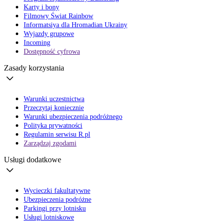
Karty i bony
Filmowy Świat Rainbow
Informatsiya dla Hromadian Ukrainy
Wyjazdy grupowe
Incoming
Dostępność cyfrowa
Zasady korzystania
Warunki uczestnictwa
Przeczytaj koniecznie
Warunki ubezpieczenia podróżnego
Polityka prywatności
Regulamin serwisu R.pl
Zarządzaj zgodami
Usługi dodatkowe
Wycieczki fakultatywne
Ubezpieczenia podróżne
Parkingi przy lotnisku
Usługi lotniskowe