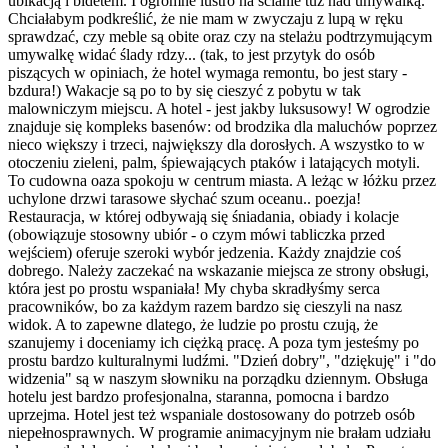
ubikacją i bidetem. I ogromne lustro na ścianie tuż nad umywalką.
Chciałabym podkreślić, że nie mam w zwyczaju z lupą w ręku
sprawdzać, czy meble są obite oraz czy na stelażu podtrzymującym
umywalkę widać ślady rdzy... (tak, to jest przytyk do osób
piszących w opiniach, że hotel wymaga remontu, bo jest stary -
bzdura!) Wakacje są po to by się cieszyć z pobytu w tak
malowniczym miejscu. A hotel - jest jakby luksusowy! W ogrodzie
znajduje się kompleks basenów: od brodzika dla maluchów poprzez
nieco większy i trzeci, największy dla dorosłych. A wszystko to w
otoczeniu zieleni, palm, śpiewających ptaków i latających motyli.
To cudowna oaza spokoju w centrum miasta. A leżąc w łóżku przez
uchylone drzwi tarasowe słychać szum oceanu.. poezja!
Restauracja, w której odbywają się śniadania, obiady i kolacje
(obowiązuje stosowny ubiór - o czym mówi tabliczka przed
wejściem) oferuje szeroki wybór jedzenia. Każdy znajdzie coś
dobrego. Należy zaczekać na wskazanie miejsca ze strony obsługi,
która jest po prostu wspaniała! My chyba skradłyśmy serca
pracowników, bo za każdym razem bardzo się cieszyli na nasz
widok. A to zapewne dlatego, że ludzie po prostu czują, że
szanujemy i doceniamy ich ciężką pracę. A poza tym jesteśmy po
prostu bardzo kulturalnymi ludźmi. "Dzień dobry", "dziękuję" i "do
widzenia" są w naszym słowniku na porządku dziennym. Obsługa
hotelu jest bardzo profesjonalna, staranna, pomocna i bardzo
uprzejma. Hotel jest też wspaniale dostosowany do potrzeb osób
niepełnosprawnych. W programie animacyjnym nie brałam udziału