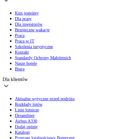
Kim jesteśmy
Dla prasy
Dla inwestorów
Bezpieczne wakacje
Praca
Praca w IT
Szkolenia turystyczne
Kontakt
Standardy Ochrony Małoletnich
Nasze hotele
Biura
Dla klientów
Aktualne wytyczne przed podróżą
Rozkłady lotów
Linie lotnicze
Dreamliner
Airbus A330
Dodaj opinię
Katalogi
Program lojalnościowy Bumerang