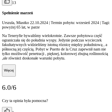
13
Spełnienie marzeń
Urszula, Miastko 22.10.2024
| Termin pobytu: wrzesień 2024
| Tagi:
powyżej 65 lat, w parze
Na Teneryfie bywaliśmy wielokrotnie. Zawsze pobytowa część
ograniczała się do południa wyspy. Jedynie podczas wycieczek
fakultatywnych widzieliśmy istotną róznicę między południową , a
północną jej częścią. Pobyt w Puerto de la Cruz zapewnił nam nie
tylko możliwość penetracji , pięknej, kolorowej zbujną roślinnością
,ale również doskonałe warunki pobytu.
Więcej
6.0/6
Czy ta opinia była pomocna?