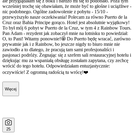
ale przyglądałam się z boku i bardzo mi się to podobało. Poza tym
wcześniej trochę się obawiałam, że może być to głośne i uciążliwe -
nic podobnego. Ogólne zadowolenie z pobytu - 15/10 -
przewyższyło nasze oczekiwania! Polecam za równo Puerto de la
Cruz oraz Bahia Principe gorąco. Hotel jest absolutnie wyjątkowy!
To był mój 6 pobyt w Puerto de la Cruz, w tym 4 z Rainbow Tours.
Pan Adam - rezydent jak zobaczył mnie na lotnisku to powiedział:
O, to Pani! Witamy ponownie!🤩 Do Puerto będę wracać, zarówno
prywatnie jak i z Rainbow, bo jeszcze nigdy to biuro mnie nie
zawiodło a to dlatego, że pracują tam sami profesjonaliści i
pasjonaci podróży. Żegnając się z szefem sali restauracyjnej hotelu i
dziękując mu za wspaniałą obsługę zostałam zapytana, czy zechcę
wrócić do tego hotelu. Odpowiedziałam entuzjastycznie:
oczywiście! Z ogromną radością tu wrócę!❤️
Więcej
25