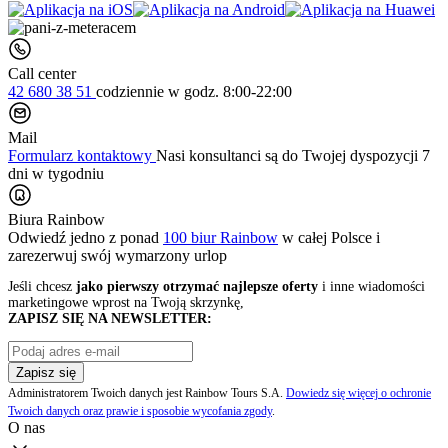
Call center
42 680 38 51
codziennie
w godz. 8:00-22:00
Mail
Formularz kontaktowy
Nasi konsultanci są do Twojej dyspozycji 7
dni w tygodniu
Biura Rainbow
Odwiedź jedno z ponad
100 biur Rainbow
w całej Polsce i
zarezerwuj swój
wymarzony urlop
Jeśli chcesz
jako pierwszy otrzymać najlepsze oferty
i inne wiadomości
marketingowe wprost na Twoją skrzynkę,
ZAPISZ SIĘ NA NEWSLETTER:
Zapisz się
Administratorem Twoich danych jest Rainbow Tours S.A.
Dowiedz się więcej o ochronie
Twoich danych oraz prawie i sposobie wycofania zgody
.
O nas