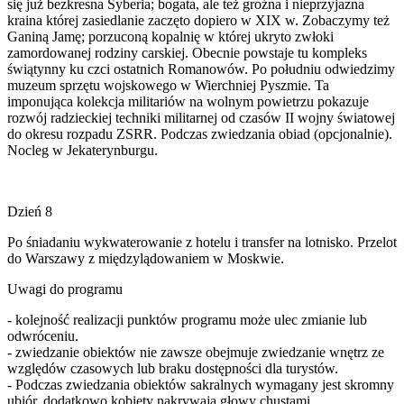
się już bezkresna Syberia; bogata, ale też groźna i nieprzyjazna
kraina której zasiedlanie zaczęto dopiero w XIX w. Zobaczymy też
Ganiną Jamę; porzuconą kopalnię w której ukryto zwłoki
zamordowanej rodziny carskiej. Obecnie powstaje tu kompleks
świątynny ku czci ostatnich Romanowów. Po południu odwiedzimy
muzeum sprzętu wojskowego w Wierchniej Pyszmie. Ta
imponująca kolekcja militariów na wolnym powietrzu pokazuje
rozwój radzieckiej techniki militarnej od czasów II wojny światowej
do okresu rozpadu ZSRR. Podczas zwiedzania obiad (opcjonalnie).
Nocleg w Jekaterynburgu.
Dzień 8
Po śniadaniu wykwaterowanie z hotelu i transfer na lotnisko. Przelot
do Warszawy z międzylądowaniem w Moskwie.
Uwagi do programu
- kolejność realizacji punktów programu może ulec zmianie lub
odwróceniu.
- zwiedzanie obiektów nie zawsze obejmuje zwiedzanie wnętrz ze
względów czasowych lub braku dostępności dla turystów.
- Podczas zwiedzania obiektów sakralnych wymagany jest skromny
ubiór, dodatkowo kobiety nakrywają głowy chustami.