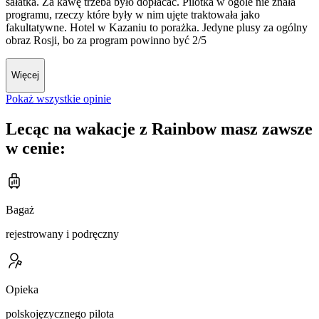
sałatka. Za kawę trzeba było dopłacać. Pilotka w ogóle nie znała
programu, rzeczy które były w nim ujęte traktowała jako
fakultatywne. Hotel w Kazaniu to porażka. Jedyne plusy za ogólny
obraz Rosji, bo za program powinno być 2/5
Więcej
Pokaż wszystkie opinie
Lecąc na wakacje z Rainbow masz zawsze
w cenie:
Bagaż
rejestrowany i podręczny
Opieka
polskojęzycznego pilota