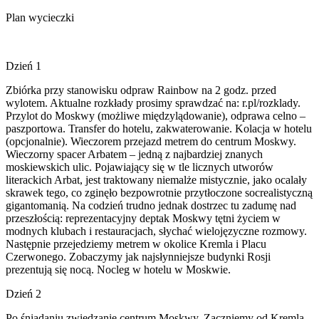
Plan wycieczki
Dzień 1
Zbiórka przy stanowisku odpraw Rainbow na 2 godz. przed
wylotem. Aktualne rozkłady prosimy sprawdzać na: r.pl/rozklady.
Przylot do Moskwy (możliwe międzylądowanie), odprawa celno –
paszportowa. Transfer do hotelu, zakwaterowanie. Kolacja w hotelu
(opcjonalnie). Wieczorem przejazd metrem do centrum Moskwy.
Wieczorny spacer Arbatem – jedną z najbardziej znanych
moskiewskich ulic. Pojawiający się w tle licznych utworów
literackich Arbat, jest traktowany niemalże mistycznie, jako ocalały
skrawek tego, co zginęło bezpowrotnie przytłoczone socrealistyczną
gigantomanią. Na codzień trudno jednak dostrzec tu zadumę nad
przeszłością: reprezentacyjny deptak Moskwy tętni życiem w
modnych klubach i restauracjach, słychać wielojęzyczne rozmowy.
Następnie przejedziemy metrem w okolice Kremla i Placu
Czerwonego. Zobaczymy jak najsłynniejsze budynki Rosji
prezentują się nocą. Nocleg w hotelu w Moskwie.
Dzień 2
Po śniadaniu zwiedzanie centrum Moskwy. Zaczniemy od Kremla,