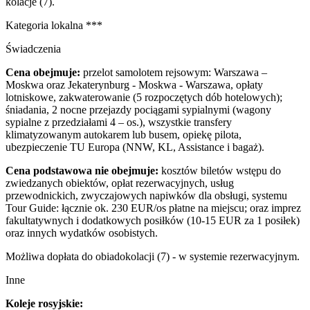
kolacje (7).
Kategoria lokalna ***
Świadczenia
Cena obejmuje:
przelot samolotem rejsowym: Warszawa –
Moskwa oraz Jekaterynburg - Moskwa - Warszawa, opłaty
lotniskowe, zakwaterowanie (5 rozpoczętych dób hotelowych);
śniadania, 2 nocne przejazdy pociągami sypialnymi (wagony
sypialne z przedziałami 4 – os.), wszystkie transfery
klimatyzowanym autokarem lub busem, opiekę pilota,
ubezpieczenie TU Europa (NNW, KL, Assistance i bagaż).
Cena podstawowa nie obejmuje:
kosztów biletów wstępu do
zwiedzanych obiektów, opłat rezerwacyjnych, usług
przewodnickich, zwyczajowych napiwków dla obsługi, systemu
Tour Guide: łącznie ok. 230 EUR/os płatne na miejscu; oraz imprez
fakultatywnych i dodatkowych posiłków (10-15 EUR za 1 posiłek)
oraz innych wydatków osobistych.
Możliwa dopłata do obiadokolacji (7) - w systemie rezerwacyjnym.
Inne
Koleje rosyjskie: