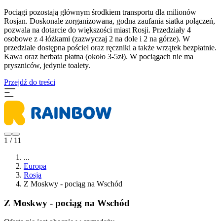
Pociągi pozostają głównym środkiem transportu dla milionów
Rosjan. Doskonale zorganizowana, godna zaufania siatka połączeń,
pozwala na dotarcie do większości miast Rosji. Przedziały 4
osobowe z 4 łóżkami (zazwyczaj 2 na dole i 2 na górze). W
przedziale dostępna pościel oraz ręczniki a także wrzątek bezpłatnie.
Kawa oraz herbata płatna (około 3-5zł). W pociągach nie ma
pryszniców, jedynie toalety.
Przejdź do treści
1 / 11
...
Europa
Rosja
Z Moskwy - pociąg na Wschód
Z Moskwy - pociąg na Wschód