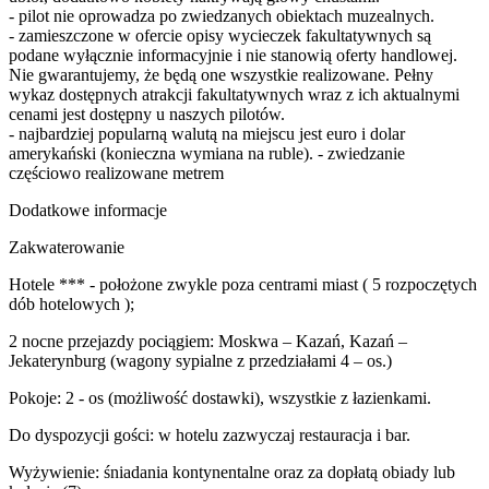
- pilot nie oprowadza po zwiedzanych obiektach muzealnych.
- zamieszczone w ofercie opisy wycieczek fakultatywnych są
podane wyłącznie informacyjnie i nie stanowią oferty handlowej.
Nie gwarantujemy, że będą one wszystkie realizowane. Pełny
wykaz dostępnych atrakcji fakultatywnych wraz z ich aktualnymi
cenami jest dostępny u naszych pilotów.
- najbardziej popularną walutą na miejscu jest euro i dolar
amerykański (konieczna wymiana na ruble). - zwiedzanie
częściowo realizowane metrem
Dodatkowe informacje
Zakwaterowanie
Hotele *** - położone zwykle poza centrami miast ( 5 rozpoczętych
dób hotelowych );
2 nocne przejazdy pociągiem: Moskwa – Kazań, Kazań –
Jekaterynburg (wagony sypialne z przedziałami 4 – os.)
Pokoje: 2 - os (możliwość dostawki), wszystkie z łazienkami.
Do dyspozycji gości: w hotelu zazwyczaj restauracja i bar.
Wyżywienie: śniadania kontynentalne oraz za dopłatą obiady lub