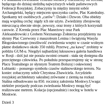
będącego do dzisiaj siedzibą najwyższych władz państwowych
Federacji Rosyjskiej. Zobaczymy tu między innymi sobór
Archangielski, będący miejscem spoczynku carów, Plac Katedralny.
Spotkamy też osobliwych „carów”: Działo i Dzwon. Oba obiekty
mają wspólną cechę: nigdy ich nie użyto. Zwiedzimy zbrojownię
mieszczącą obecnie stroje, powozy, oraz trony z których korzystali
carowie. Z Kremla przez Plac Maneżowy oraz Park
Aleksandrowski z Grobem Nieznanego Żołnierza przejdziemy na
słynny Plac Czerwony z mauzoleum Lenina i świątynią Wasyla
Błogosławionego (możliwość zwiedzenia wnętrz w czasie wolnym
płatne dodatkowo około 350 rubli). Przerwę „na kawę” zrobimy w
pobliżu GUM-u. Niegdyś najbardziej luksusowa galeria handlowa
w Rosji - dziś już nie poraża swoimi cenami - stała się dostępna dla
przeciętnego człowieka. Po południu przespacerujemy się w stronę
Placu Teatralnego ze słynnym Teatrem Bolszoj i osławionej
Łubianki – ponurego symbolu czasów stalinowskiego terroru. Na
koniec zobaczymy sobór Chrystusa Zbawiciela. Arcydzieło
rosyjskiej architektury sakralnej zrównane z ziemią na rozkaz
Stalina odbudowano na 850. rocznicę założenia Moskwy.Uwaga:
niektóre przejazdy podczas zwiedzania Moskwy mogą być
realizowane metrem. Kolacja (opcjonalnie) i nocleg w hotelu w
Moskwie.
Dzień 3