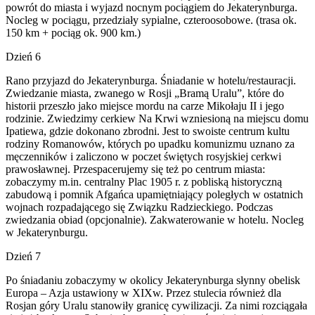
powrót do miasta i wyjazd nocnym pociągiem do Jekaterynburga.
Nocleg w pociągu, przedziały sypialne, czteroosobowe. (trasa ok.
150 km + pociąg ok. 900 km.)
Dzień 6
Rano przyjazd do Jekaterynburga. Śniadanie w hotelu/restauracji.
Zwiedzanie miasta, zwanego w Rosji „Bramą Uralu”, które do
historii przeszło jako miejsce mordu na carze Mikołaju II i jego
rodzinie. Zwiedzimy cerkiew Na Krwi wzniesioną na miejscu domu
Ipatiewa, gdzie dokonano zbrodni. Jest to swoiste centrum kultu
rodziny Romanowów, których po upadku komunizmu uznano za
męczenników i zaliczono w poczet świętych rosyjskiej cerkwi
prawosławnej. Przespacerujemy się też po centrum miasta:
zobaczymy m.in. centralny Plac 1905 r. z pobliską historyczną
zabudową i pomnik Afgańca upamiętniający poległych w ostatnich
wojnach rozpadającego się Związku Radzieckiego. Podczas
zwiedzania obiad (opcjonalnie). Zakwaterowanie w hotelu. Nocleg
w Jekaterynburgu.
Dzień 7
Po śniadaniu zobaczymy w okolicy Jekaterynburga słynny obelisk
Europa – Azja ustawiony w XIXw. Przez stulecia również dla
Rosjan góry Uralu stanowiły granicę cywilizacji. Za nimi rozciągała