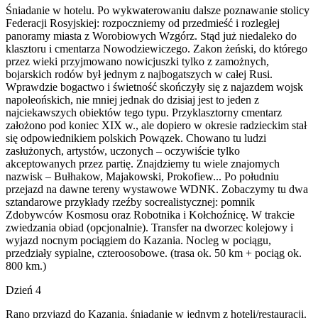
Śniadanie w hotelu. Po wykwaterowaniu dalsze poznawanie stolicy
Federacji Rosyjskiej: rozpoczniemy od przedmieść i rozległej
panoramy miasta z Worobiowych Wzgórz. Stąd już niedaleko do
klasztoru i cmentarza Nowodziewiczego. Zakon żeński, do którego
przez wieki przyjmowano nowicjuszki tylko z zamożnych,
bojarskich rodów był jednym z najbogatszych w całej Rusi.
Wprawdzie bogactwo i świetność skończyły się z najazdem wojsk
napoleońskich, nie mniej jednak do dzisiaj jest to jeden z
najciekawszych obiektów tego typu. Przyklasztorny cmentarz
założono pod koniec XIX w., ale dopiero w okresie radzieckim stał
się odpowiednikiem polskich Powązek. Chowano tu ludzi
zasłużonych, artystów, uczonych – oczywiście tylko
akceptowanych przez partię. Znajdziemy tu wiele znajomych
nazwisk – Bułhakow, Majakowski, Prokofiew... Po południu
przejazd na dawne tereny wystawowe WDNK. Zobaczymy tu dwa
sztandarowe przykłady rzeźby socrealistycznej: pomnik
Zdobywców Kosmosu oraz Robotnika i Kołchoźnicę. W trakcie
zwiedzania obiad (opcjonalnie). Transfer na dworzec kolejowy i
wyjazd nocnym pociągiem do Kazania. Nocleg w pociągu,
przedziały sypialne, czteroosobowe. (trasa ok. 50 km + pociąg ok.
800 km.)
Dzień 4
Rano przyjazd do Kazania, śniadanie w jednym z hoteli/restauracji.