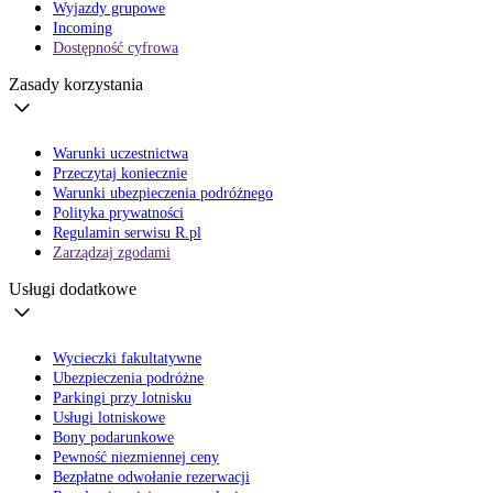
Wyjazdy grupowe
Incoming
Dostępność cyfrowa
Zasady korzystania
Warunki uczestnictwa
Przeczytaj koniecznie
Warunki ubezpieczenia podróżnego
Polityka prywatności
Regulamin serwisu R.pl
Zarządzaj zgodami
Usługi dodatkowe
Wycieczki fakultatywne
Ubezpieczenia podróżne
Parkingi przy lotnisku
Usługi lotniskowe
Bony podarunkowe
Pewność niezmiennej ceny
Bezpłatne odwołanie rezerwacji