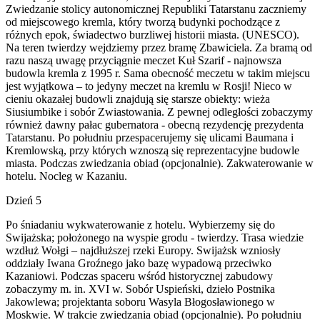
Zwiedzanie stolicy autonomicznej Republiki Tatarstanu zaczniemy
od miejscowego kremla, który tworzą budynki pochodzące z
różnych epok, świadectwo burzliwej historii miasta. (UNESCO).
Na teren twierdzy wejdziemy przez bramę Zbawiciela. Za bramą od
razu naszą uwagę przyciągnie meczet Kuł Szarif - najnowsza
budowla kremla z 1995 r. Sama obecność meczetu w takim miejscu
jest wyjątkowa – to jedyny meczet na kremlu w Rosji! Nieco w
cieniu okazałej budowli znajdują się starsze obiekty: wieża
Siusiumbike i sobór Zwiastowania. Z pewnej odległości zobaczymy
również dawny pałac gubernatora - obecną rezydencję prezydenta
Tatarstanu. Po południu przespacerujemy się ulicami Baumana i
Kremlowską, przy których wznoszą się reprezentacyjne budowle
miasta. Podczas zwiedzania obiad (opcjonalnie). Zakwaterowanie w
hotelu. Nocleg w Kazaniu.
Dzień 5
Po śniadaniu wykwaterowanie z hotelu. Wybierzemy się do
Swijażska; położonego na wyspie grodu - twierdzy. Trasa wiedzie
wzdłuż Wołgi – najdłuższej rzeki Europy. Swijażsk wzniosły
oddziały Iwana Groźnego jako bazę wypadową przeciwko
Kazaniowi. Podczas spaceru wśród historycznej zabudowy
zobaczymy m. in. XVI w. Sobór Uspieński, dzieło Postnika
Jakowlewa; projektanta soboru Wasyla Błogosławionego w
Moskwie. W trakcie zwiedzania obiad (opcjonalnie). Po południu