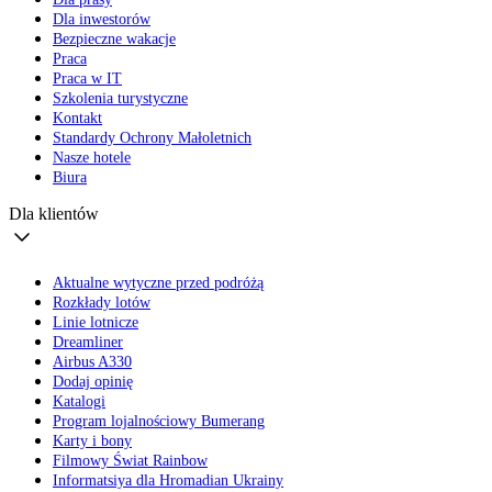
Dla inwestorów
Bezpieczne wakacje
Praca
Praca w IT
Szkolenia turystyczne
Kontakt
Standardy Ochrony Małoletnich
Nasze hotele
Biura
Dla klientów
Aktualne wytyczne przed podróżą
Rozkłady lotów
Linie lotnicze
Dreamliner
Airbus A330
Dodaj opinię
Katalogi
Program lojalnościowy Bumerang
Karty i bony
Filmowy Świat Rainbow
Informatsiya dla Hromadian Ukrainy