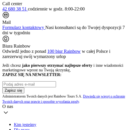
Call center
42 680 38 51
codziennie
w godz. 8:00-22:00
Mail
Formularz kontaktowy
Nasi konsultanci są do Twojej dyspozycji 7
dni w tygodniu
Biura Rainbow
Odwiedź jedno z ponad
100 biur Rainbow
w całej Polsce i
zarezerwuj swój
wymarzony urlop
Jeśli chcesz
jako pierwszy otrzymać najlepsze oferty
i inne wiadomości
marketingowe wprost na Twoją skrzynkę,
ZAPISZ SIĘ NA NEWSLETTER:
Zapisz się
Administratorem Twoich danych jest Rainbow Tours S.A.
Dowiedz się więcej o ochronie
Twoich danych oraz prawie i sposobie wycofania zgody
.
O nas
Kim jesteśmy
Dla prasy