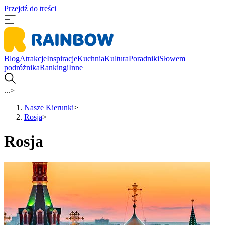
Przejdź do treści
Blog
Atrakcje
Inspiracje
Kuchnia
Kultura
Poradniki
Słowem
podróżnika
Rankingi
Inne
...
>
Nasze Kierunki
>
Rosja
>
Rosja