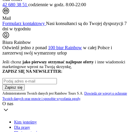
42 680 38 51
codziennie
w godz. 8:00-22:00
Mail
Formularz kontaktowy
Nasi konsultanci są do Twojej dyspozycji 7
dni w tygodniu
Biura Rainbow
Odwiedź jedno z ponad
100 biur Rainbow
w całej Polsce i
zarezerwuj swój
wymarzony urlop
Jeśli chcesz
jako pierwszy otrzymać najlepsze oferty
i inne wiadomości
marketingowe wprost na Twoją skrzynkę,
ZAPISZ SIĘ NA NEWSLETTER:
Zapisz się
Administratorem Twoich danych jest Rainbow Tours S.A.
Dowiedz się więcej o ochronie
Twoich danych oraz prawie i sposobie wycofania zgody
.
O nas
Kim jesteśmy
Dla prasy