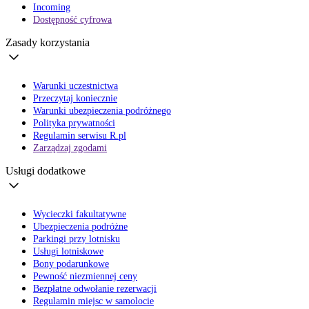
Incoming
Dostępność cyfrowa
Zasady korzystania
Warunki uczestnictwa
Przeczytaj koniecznie
Warunki ubezpieczenia podróżnego
Polityka prywatności
Regulamin serwisu R.pl
Zarządzaj zgodami
Usługi dodatkowe
Wycieczki fakultatywne
Ubezpieczenia podróżne
Parkingi przy lotnisku
Usługi lotniskowe
Bony podarunkowe
Pewność niezmiennej ceny
Bezpłatne odwołanie rezerwacji
Regulamin miejsc w samolocie