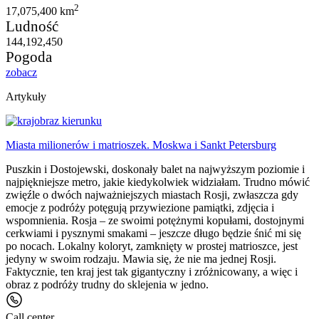
2
17,075,400 km
Ludność
144,192,450
Pogoda
zobacz
Artykuły
Miasta milionerów i matrioszek. Moskwa i Sankt Petersburg
Puszkin i Dostojewski, doskonały balet na najwyższym poziomie i
najpiękniejsze metro, jakie kiedykolwiek widziałam. Trudno mówić
zwięźle o dwóch najważniejszych miastach Rosji, zwłaszcza gdy
emocje z podróży potęgują przywiezione pamiątki, zdjęcia i
wspomnienia. Rosja – ze swoimi potężnymi kopułami, dostojnymi
cerkwiami i pysznymi smakami – jeszcze długo będzie śnić mi się
po nocach. Lokalny koloryt, zamknięty w prostej matrioszce, jest
jedyny w swoim rodzaju. Mawia się, że nie ma jednej Rosji.
Faktycznie, ten kraj jest tak gigantyczny i zróżnicowany, a więc i
obraz z podróży trudny do sklejenia w jedno.
Call center