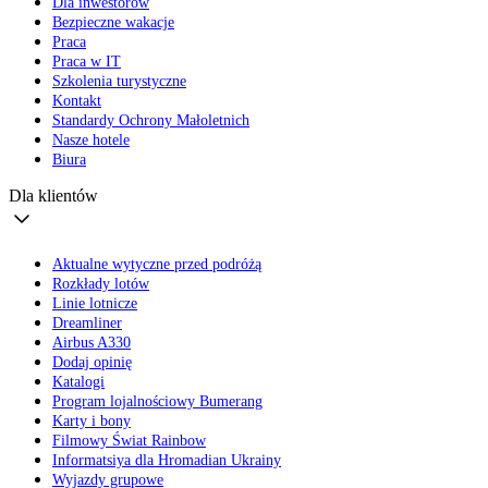
Dla inwestorów
Bezpieczne wakacje
Praca
Praca w IT
Szkolenia turystyczne
Kontakt
Standardy Ochrony Małoletnich
Nasze hotele
Biura
Dla klientów
Aktualne wytyczne przed podróżą
Rozkłady lotów
Linie lotnicze
Dreamliner
Airbus A330
Dodaj opinię
Katalogi
Program lojalnościowy Bumerang
Karty i bony
Filmowy Świat Rainbow
Informatsiya dla Hromadian Ukrainy
Wyjazdy grupowe