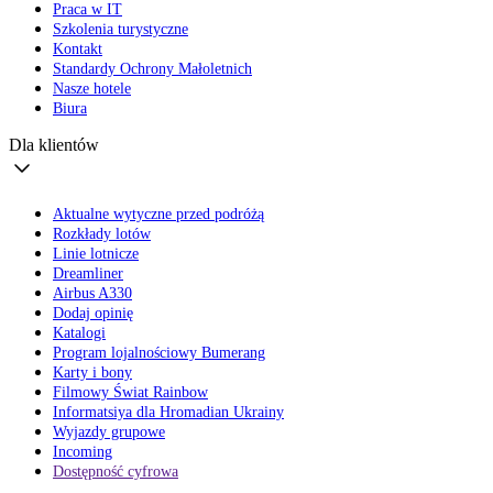
Praca w IT
Szkolenia turystyczne
Kontakt
Standardy Ochrony Małoletnich
Nasze hotele
Biura
Dla klientów
Aktualne wytyczne przed podróżą
Rozkłady lotów
Linie lotnicze
Dreamliner
Airbus A330
Dodaj opinię
Katalogi
Program lojalnościowy Bumerang
Karty i bony
Filmowy Świat Rainbow
Informatsiya dla Hromadian Ukrainy
Wyjazdy grupowe
Incoming
Dostępność cyfrowa