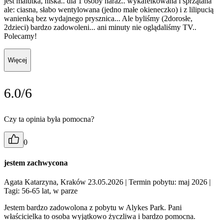
jest malutka, niska.. dla 1 osoby naraz.. wykafelkowana i sprzątana
ale: ciasna, słabo wentylowana (jedno małe okieneczko) i z lilipucią
wanienką bez wydajnego prysznica... Ale byliśmy (2dorosłe,
2dzieci) bardzo zadowoleni... ani minuty nie oglądaliśmy TV..
Polecamy!
Więcej
6.0/6
Czy ta opinia była pomocna?
0
jestem zachwycona
Agata Katarzyna, Kraków 23.05.2026
| Termin pobytu: maj 2026
|
Tagi: 56-65 lat, w parze
Jestem bardzo zadowolona z pobytu w Alykes Park. Pani
właścicielka to osoba wyjątkowo życzliwa i bardzo pomocna.