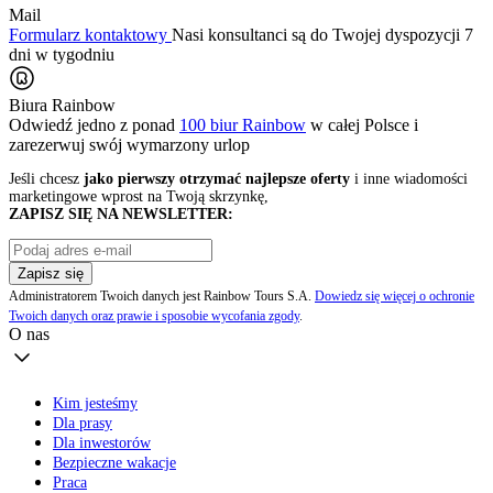
Mail
Formularz kontaktowy
Nasi konsultanci są do Twojej dyspozycji 7
dni w tygodniu
Biura Rainbow
Odwiedź jedno z ponad
100 biur Rainbow
w całej Polsce i
zarezerwuj swój
wymarzony urlop
Jeśli chcesz
jako pierwszy otrzymać najlepsze oferty
i inne wiadomości
marketingowe wprost na Twoją skrzynkę,
ZAPISZ SIĘ NA NEWSLETTER:
Zapisz się
Administratorem Twoich danych jest Rainbow Tours S.A.
Dowiedz się więcej o ochronie
Twoich danych oraz prawie i sposobie wycofania zgody
.
O nas
Kim jesteśmy
Dla prasy
Dla inwestorów
Bezpieczne wakacje
Praca