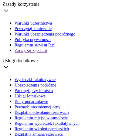
Zasady korzystania
Warunki uczestnictwa
Przeczytaj koniecznie
Warunki ubezpieczenia podróżnego
Polityka prywatności
Regulamin serwisu R.pl
Zarządzaj zgodami
Usługi dodatkowe
Wycieczki fakultatywne
Ubezpieczenia podróżne
Parkingi przy lotnisku
Usługi lotniskowe
Bony podarunkowe
Pewność niezmiennej ceny
Bezpłatne odwołanie rezerwacji
Regulamin miejsc w samolocie
Regulamin wycieczek fakultatywnych
Regulamin szkoleń narciarskich
Bezpłatna zmiana rezerwacji