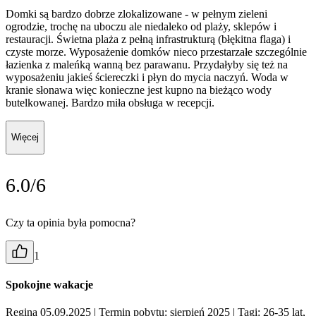
Domki są bardzo dobrze zlokalizowane - w pełnym zieleni
ogrodzie, trochę na uboczu ale niedaleko od plaży, sklepów i
restauracji. Świetna plaża z pełną infrastrukturą (błękitna flaga) i
czyste morze. Wyposażenie domków nieco przestarzałe szczególnie
łazienka z maleńką wanną bez parawanu. Przydałyby się też na
wyposażeniu jakieś ściereczki i płyn do mycia naczyń. Woda w
kranie słonawa więc konieczne jest kupno na bieżąco wody
butelkowanej. Bardzo miła obsługa w recepcji.
Więcej
6.0/6
Czy ta opinia była pomocna?
1
Spokojne wakacje
Regina 05.09.2025
| Termin pobytu: sierpień 2025
| Tagi: 26-35 lat,