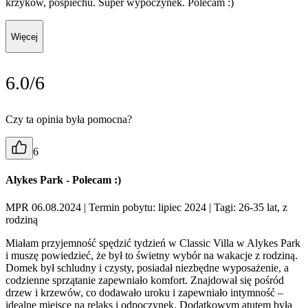
krzyków, pośpiechu. Super wypoczynek. Polecam :)
Więcej
6.0/6
Czy ta opinia była pomocna?
6
Alykes Park - Polecam :)
MPR 06.08.2024
| Termin pobytu: lipiec 2024
| Tagi: 26-35 lat, z
rodziną
Miałam przyjemność spędzić tydzień w Classic Villa w Alykes Park
i muszę powiedzieć, że był to świetny wybór na wakacje z rodziną.
Domek był schludny i czysty, posiadał niezbędne wyposażenie, a
codzienne sprzątanie zapewniało komfort. Znajdował się pośród
drzew i krzewów, co dodawało uroku i zapewniało intymność –
idealne miejsce na relaks i odpoczynek. Dodatkowym atutem była