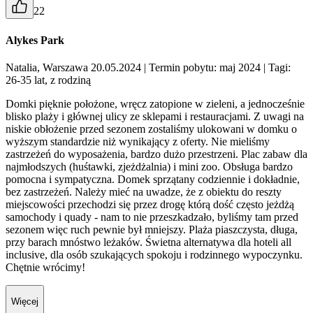
22
Alykes Park
Natalia, Warszawa 20.05.2024
| Termin pobytu: maj 2024
| Tagi:
26-35 lat, z rodziną
Domki pięknie położone, wręcz zatopione w zieleni, a jednocześnie
blisko plaży i głównej ulicy ze sklepami i restauracjami. Z uwagi na
niskie obłożenie przed sezonem zostaliśmy ulokowani w domku o
wyższym standardzie niż wynikający z oferty. Nie mieliśmy
zastrzeżeń do wyposażenia, bardzo dużo przestrzeni. Plac zabaw dla
najmłodszych (huśtawki, zjeżdżalnia) i mini zoo. Obsługa bardzo
pomocna i sympatyczna. Domek sprzątany codziennie i dokładnie,
bez zastrzeżeń. Należy mieć na uwadze, że z obiektu do reszty
miejscowości przechodzi się przez drogę którą dość często jeżdżą
samochody i quady - nam to nie przeszkadzało, byliśmy tam przed
sezonem więc ruch pewnie był mniejszy. Plaża piaszczysta, długa,
przy barach mnóstwo leżaków. Świetna alternatywa dla hoteli all
inclusive, dla osób szukających spokoju i rodzinnego wypoczynku.
Chętnie wrócimy!
Więcej