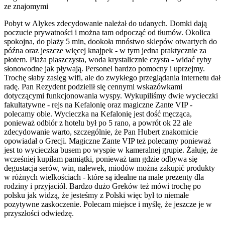
ze znajomymi
Pobyt w Alykes zdecydowanie należał do udanych. Domki dają
poczucie prywatności i można tam odpocząć od tłumów. Okolica
spokojna, do plaży 5 min, dookoła mnóstwo sklepów otwartych do
późna oraz jeszcze więcej knajpek - w tym jedna praktycznie za
płotem. Plaża piaszczysta, woda krystalicznie czysta - widać ryby
słonowodne jak pływają. Personel bardzo pomocny i uprzejmy.
Trochę słaby zasięg wifi, ale do zwykłego przeglądania internetu dał
radę. Pan Rezydent podzielił się cennymi wskazówkami
dotyczącymi funkcjonowania wyspy. Wykupiliśmy dwie wycieczki
fakultatywne - rejs na Kefalonię oraz magiczne Zante VIP -
polecamy obie. Wycieczka na Kefalonię jest dość męcząca,
ponieważ odbiór z hotelu był po 5 rano, a powrót ok 22 ale
zdecydowanie warto, szczególnie, że Pan Hubert znakomicie
opowiadał o Grecji. Magiczne Zante VIP też polecamy ponieważ
jest to wycieczka busem po wyspie w kameralnej grupie. Żałuję, że
wcześniej kupiłam pamiątki, ponieważ tam gdzie odbywa się
degustacja serów, win, nalewek, miodów można zakupić produkty
w różnych wielkościach - które są idealne na małe prezenty dla
rodziny i przyjaciół. Bardzo dużo Greków też mówi trochę po
polsku jak widzą, że jesteśmy z Polski więc był to niemałe
pozytywne zaskoczenie. Polecam miejsce i myślę, że jeszcze je w
przyszłości odwiedzę.