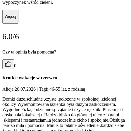
wypoczynek wśród zieleni.
Więcej
6.0/6
Czy ta opinia była pomocna?
0
Krótkie wakacje w czerwcu
Alicja 20.07.2026
| Tagi: 46-55 lat, z rodziną
Domki duże,schludne ,czyste ,położone w spokojnej ,zielonej
okolicy Wyremontowana łazienka była dużym zaskoczeniem.
Wygodne łóżka,codzienne sprzątanie i czyste ręczniki Plusem jest
doskonała lokalizacja. Bardzo blisko do głównej ulicy z barami
,sklepami i restauracjami,a jednocześnie cicho i spokojnie.Obsluga
bardzo miła i pomocna. Minus to fatalne oświetlenie ,bardzo słabe
żarówki ,które sprawiają że wieczorem siedzi się w