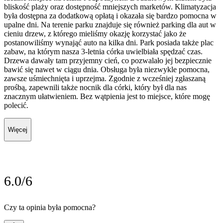
bliskość plaży oraz dostępność mniejszych marketów. Klimatyzacja
była dostępna za dodatkową opłatą i okazała się bardzo pomocna w
upalne dni. Na terenie parku znajduje się również parking dla aut w
cieniu drzew, z którego mieliśmy okazję korzystać jako że
postanowiliśmy wynająć auto na kilka dni. Park posiada także plac
zabaw, na którym nasza 3-letnia córka uwielbiała spędzać czas.
Drzewa dawały tam przyjemny cień, co pozwalało jej bezpiecznie
bawić się nawet w ciągu dnia. Obsługa była niezwykle pomocna,
zawsze uśmiechnięta i uprzejma. Zgodnie z wcześniej zgłaszaną
prośbą, zapewnili także nocnik dla córki, który był dla nas
znacznym ułatwieniem. Bez wątpienia jest to miejsce, które mogę
polecić.
Więcej
6.0/6
Czy ta opinia była pomocna?