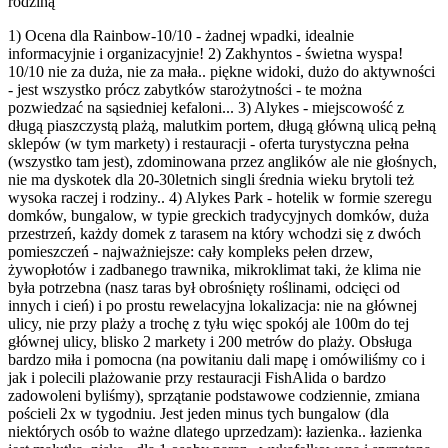
rodziną
1) Ocena dla Rainbow-10/10 - żadnej wpadki, idealnie
informacyjnie i organizacyjnie! 2) Zakhyntos - świetna wyspa!
10/10 nie za duża, nie za mała.. piękne widoki, dużo do aktywności
- jest wszystko prócz zabytków starożytności - te można
pozwiedzać na sąsiedniej kefaloni... 3) Alykes - miejscowość z
długą piaszczystą plażą, malutkim portem, długą główną ulicą pełną
sklepów (w tym markety) i restauracji - oferta turystyczna pełna
(wszystko tam jest), zdominowana przez anglików ale nie głośnych,
nie ma dyskotek dla 20-30letnich singli średnia wieku brytoli też
wysoka raczej i rodziny.. 4) Alykes Park - hotelik w formie szeregu
domków, bungalow, w typie greckich tradycyjnych domków, duża
przestrzeń, każdy domek z tarasem na który wchodzi się z dwóch
pomieszczeń - najważniejsze: cały kompleks pełen drzew,
żywopłotów i zadbanego trawnika, mikroklimat taki, że klima nie
była potrzebna (nasz taras był obrośnięty roślinami, odcięci od
innych i cień) i po prostu rewelacyjna lokalizacja: nie na głównej
ulicy, nie przy plaży a trochę z tyłu więc spokój ale 100m do tej
głównej ulicy, blisko 2 markety i 200 metrów do plaży. Obsługa
bardzo miła i pomocna (na powitaniu dali mapę i omówiliśmy co i
jak i polecili plażowanie przy restauracji FishAlida o bardzo
zadowoleni byliśmy), sprzątanie podstawowe codziennie, zmiana
pościeli 2x w tygodniu. Jest jeden minus tych bungalow (dla
niektórych osób to ważne dlatego uprzedzam): łazienka.. łazienka