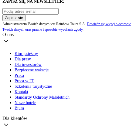
ZAPISZ SIĘ NA NEWSLETTER:
Zapisz się
Administratorem Twoich danych jest Rainbow Tours S.A.
Dowiedz się więcej o ochronie
Twoich danych oraz prawie i sposobie wycofania zgody
.
O nas
Kim jesteśmy
Dla prasy
Dla inwestorów
Bezpieczne wakacje
Praca
Praca w IT
Szkolenia turystyczne
Kontakt
Standardy Ochrony Małoletnich
Nasze hotele
Biura
Dla klientów