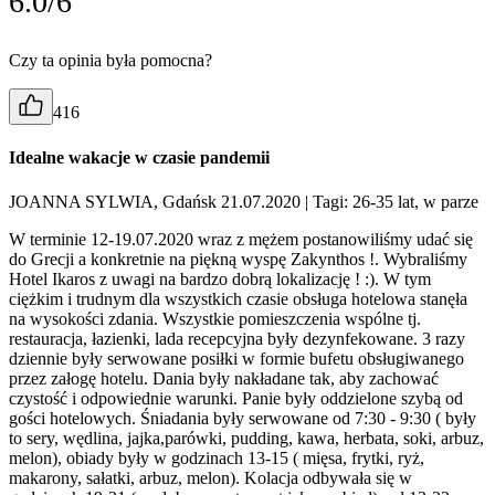
6.0/6
Czy ta opinia była pomocna?
416
Idealne wakacje w czasie pandemii
JOANNA SYLWIA, Gdańsk 21.07.2020
| Tagi: 26-35 lat, w parze
W terminie 12-19.07.2020 wraz z mężem postanowiliśmy udać się
do Grecji a konkretnie na piękną wyspę Zakynthos !. Wybraliśmy
Hotel Ikaros z uwagi na bardzo dobrą lokalizację ! :). W tym
ciężkim i trudnym dla wszystkich czasie obsługa hotelowa stanęła
na wysokości zdania. Wszystkie pomieszczenia wspólne tj.
restauracja, łazienki, lada recepcyjna były dezynfekowane. 3 razy
dziennie były serwowane posiłki w formie bufetu obsługiwanego
przez załogę hotelu. Dania były nakładane tak, aby zachować
czystość i odpowiednie warunki. Panie były oddzielone szybą od
gości hotelowych. Śniadania były serwowane od 7:30 - 9:30 ( były
to sery, wędlina, jajka,parówki, pudding, kawa, herbata, soki, arbuz,
melon), obiady były w godzinach 13-15 ( mięsa, frytki, ryż,
makarony, sałatki, arbuz, melon). Kolacja odbywała się w