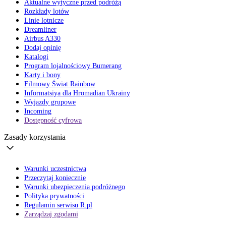
Aktualne wytyczne przed podróżą
Rozkłady lotów
Linie lotnicze
Dreamliner
Airbus A330
Dodaj opinię
Katalogi
Program lojalnościowy Bumerang
Karty i bony
Filmowy Świat Rainbow
Informatsiya dla Hromadian Ukrainy
Wyjazdy grupowe
Incoming
Dostępność cyfrowa
Zasady korzystania
Warunki uczestnictwa
Przeczytaj koniecznie
Warunki ubezpieczenia podróżnego
Polityka prywatności
Regulamin serwisu R.pl
Zarządzaj zgodami