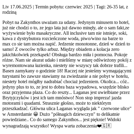
Liv 17.06.2025
| Termin pobytu: czerwiec 2025
| Tagi: 26-35 lat, z
rodziną
Pobyt na Zakynthos uważam za udany. Jedynym minusem to hotel,
już nie chodzi o to, ze jego lata już dawno minęły, ale o sam fakt,ze
wyżywienie było masakryczne. All inclusive tam nie istnieje, soki,
kawa z dystrybutora rozcieńczone woda, piwo/wino na barze to
max co sie tam można napić. Jedzenie monotonne, dzień w dzień to
samo! Z owoców tylko arbuz. Między obiadem a kolacja zero
jakichkolwiek przekąsek! Obsługa bardzo miła i pomocna. Pokoje
różne. Nam sie akurat udało i mieliśmy w miarę odświeżony pokój z
wyremontowana łazienka, niestety nie wszyscy tak dobrze trafili...
Basen zamykany o godzinie 18! Raczej nie jesteśmy wymagającymi
turystami bo zawsze stawiamy na zwiedzanie a nie pobyt w hotelu,
niestety hotel mógłby nadrabiać chociaż jedzeniem. Okolica... cóż..
jedyny plus to to, ze jest to dobra baza wypadowa, wszędzie blisko
oraz przyjemna plaza. Co do reszty... Laganas jest uwielbiane przez
Brytyjczyków i jest ich tam mnóstwo! Non stop impreza! jazda
motorami i quadami. Strasznie głośno, może to niektórym
przeszkadzać. Główna ulica Laganas wygląda jak " czerwone ulice"
w Amsterdamie 😀 Dużo "półnagich dziewczyn" to delikatnie
powiedziane.. Co do samego Zakynthos... jest pięknie! Widoki
wynagradzają wszystko! Wyspa warta zobaczenia❤️🇬🇷