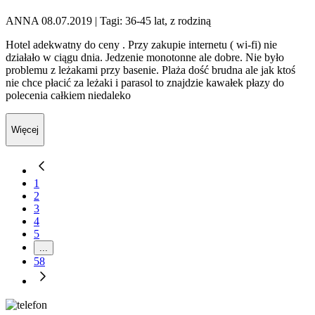
ANNA 08.07.2019
| Tagi: 36-45 lat, z rodziną
Hotel adekwatny do ceny . Przy zakupie internetu ( wi-fi) nie
działało w ciągu dnia. Jedzenie monotonne ale dobre. Nie było
problemu z leżakami przy basenie. Plaża dość brudna ale jak ktoś
nie chce płacić za leżaki i parasol to znajdzie kawałek płazy do
polecenia całkiem niedaleko
Więcej
1
2
3
4
5
...
58