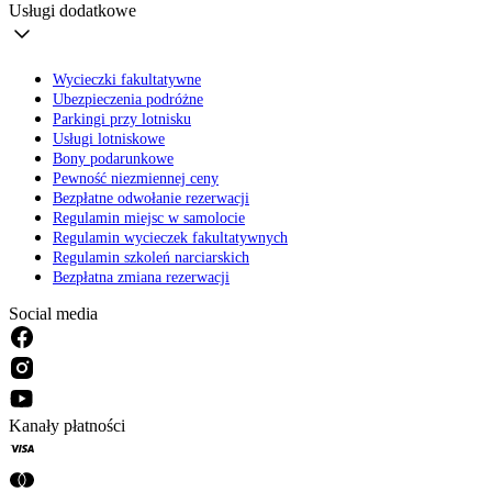
Usługi dodatkowe
Wycieczki fakultatywne
Ubezpieczenia podróżne
Parkingi przy lotnisku
Usługi lotniskowe
Bony podarunkowe
Pewność niezmiennej ceny
Bezpłatne odwołanie rezerwacji
Regulamin miejsc w samolocie
Regulamin wycieczek fakultatywnych
Regulamin szkoleń narciarskich
Bezpłatna zmiana rezerwacji
Social media
Kanały płatności