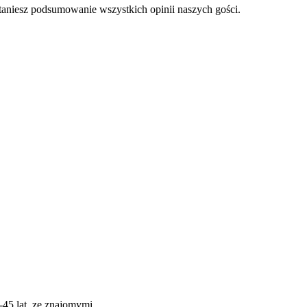
staniesz podsumowanie wszystkich opinii naszych gości.
6-45 lat, ze znajomymi