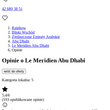
42 680 38 51
Rainbow
Bliski Wschód
Zjednoczone Emiraty Arabskie
Abu Dhabi
Le Meridien Abu Dhabi
Opinie
Opinie o Le Meridien Abu Dhabi
wróć do oferty
Kategoria lokalna:
5
5.4/6
(193 opublikowane opinie)