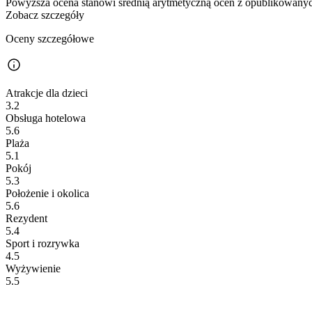
Powyższa ocena stanowi średnią arytmetyczną ocen z opublikowanych
Zobacz szczegóły
Oceny szczegółowe
Atrakcje dla dzieci
3.2
Obsługa hotelowa
5.6
Plaża
5.1
Pokój
5.3
Położenie i okolica
5.6
Rezydent
5.4
Sport i rozrywka
4.5
Wyżywienie
5.5