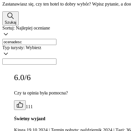
Zastanawiasz się, czy ten hotel to dobry wybór? Wpisz pytanie, a do
Szukaj
Sortuj:
Najlepiej oceniane
Typ turysty:
Wybierz
6.0/6
Czy ta opinia była pomocna?
111
Świetny wyjazd
Kinga 19.10.2024
| Termin pobytu: październik 2024
| Tagi: 3