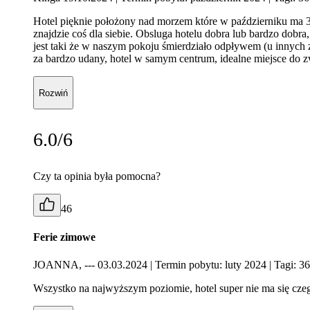
Hotel pięknie położony nad morzem które w październiku ma 35
znajdzie coś dla siebie. Obsluga hotelu dobra lub bardzo dob
jest taki że w naszym pokoju śmierdziało odpływem (u innych 
za bardzo udany, hotel w samym centrum, idealne miejsce do 
Rozwiń
6.0/6
Czy ta opinia była pomocna?
46
Ferie zimowe
JOANNA, --- 03.03.2024
| Termin pobytu: luty 2024
| Tagi: 3
Wszystko na najwyższym poziomie, hotel super nie ma się cze