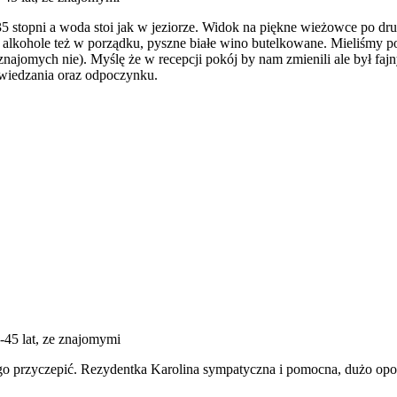
 stopni a woda stoi jak w jeziorze. Widok na piękne wieżowce po dru
ra, alkohole też w porządku, pyszne białe wino butelkowane. Mieliśmy
znajomych nie). Myślę że w recepcji pokój by nam zmienili ale był fa
zwiedzania oraz odpoczynku.
6-45 lat, ze znajomymi
go przyczepić. Rezydentka Karolina sympatyczna i pomocna, dużo opo