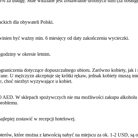
5% za usługę. Mile widziane jest zostawianie drobnych sum (za obsłu
ckich dla obywateli Polski.
inien być ważny min. 6 miesięcy od daty zakończenia wycieczki.
godziny w okresie letnim.
graniczenia dotyczące dopuszczalnego ubioru. Zarówno kobiety, jak i 
wane. U mężczyzn akceptuje się krótki rękaw, jednak kobiety muszą mi
ie, choć niezbyt wyzywające u kobiet.
0 AED. W sklepach spożywczych nie ma możliwości zakupu alkoholu (m
 problemu.
lepiej zostawić w recepcji hotelowej.
pterów, które można z łatwością nabyć na miejscu za ok. 1-2 USD, są 