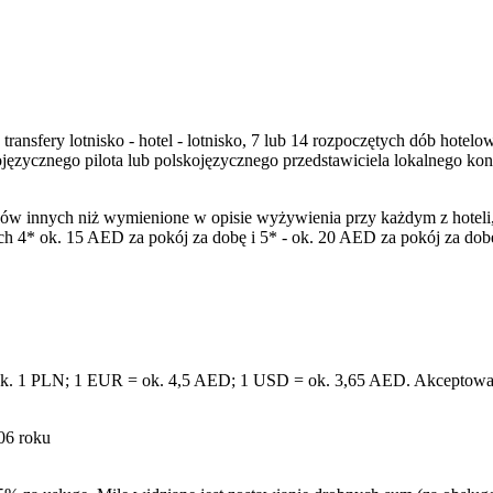
, transfery lotnisko - hotel - lotnisko, 7 lub 14 rozpoczętych dób ho
ojęzycznego pilota lub polskojęzycznego przedstawiciela lokalnego k
ów innych niż wymienione w opisie wyżywienia przy każdym z hoteli, n
ach 4* ok. 15 AED za pokój za dobę i 5* - ok. 20 AED za pokój za do
ok. 1 PLN; 1 EUR = ok. 4,5 AED; 1 USD = ok. 3,65 AED. Akceptowane
06 roku