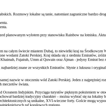
bskich. Rozmowy lokalne są tanie, natomiast zagraniczne bardzo dr
enta.
enta.
rzed planowanym wylotem przy stanowisku Rainbow na lotnisku. Aktu
ym na całym świecie miastem Dubaj, to niewielki kraj na Środkowym 
one wodami Zatoki Perskiej. Kraj składa się z siedmiu Emiratów, z
al Khaimah, Fujairah, Umm al Quwain oraz Ajman - jedyny Emirat bez ro
 najbardziej znane ze wszystkich Emiratów. Słynie z luksusu i orygina
 samej nazwie w otoczeniu wód Zatoki Perskiej. Jeden z najprężniej 
ch meczetów świata.
nad Oceanem Indyjskim. Przyciąga turystów pięknym położeniem w otocz
hował bardziej tradycyjny charakter – można wybrać się na lokalny ba
chitektonicznych są unikalne, XVI-wieczne forty. Goście mogą wypocz
najpiękniejszych raf koralowych regionu.