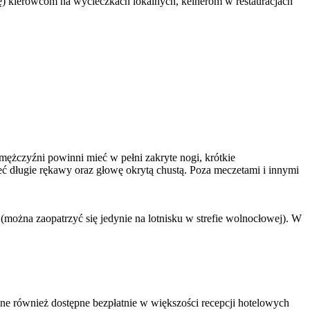
gę) kierowcom na wycieczkach lokalnych, kelnerom w restauracjach
mężczyźni powinni mieć w pełni zakryte nogi, krótkie
eć długie rękawy oraz głowę okrytą chustą. Poza meczetami i innymi
ożna zaopatrzyć się jedynie na lotnisku w strefie wolnocłowej). W
one również dostępne bezpłatnie w większości recepcji hotelowych