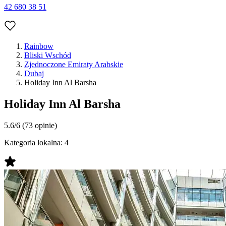
42 680 38 51
Rainbow
Bliski Wschód
Zjednoczone Emiraty Arabskie
Dubaj
Holiday Inn Al Barsha
Holiday Inn Al Barsha
5.6/6
(73 opinie)
Kategoria lokalna:
4