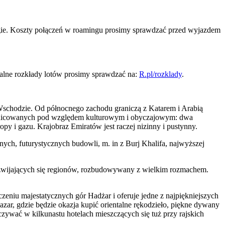
ogie. Koszty połączeń w roamingu prosimy sprawdzać przed wyjazdem
alne rozkłady lotów prosimy sprawdzać na:
R.pl/rozklady
.
Wschodzie. Od północnego zachodu graniczą z Katarem i Arabią
różnicowanych pod względem kulturowym i obyczajowym: dwa
py i gazu. Krajobraz Emiratów jest raczej nizinny i pustynny.
lnych, futurystycznych budowli, m. in z Burj Khalifa, najwyższej
rozwijających się regionów, rozbudowywany z wielkim rozmachem.
eniu majestatycznych gór Hadżar i oferuje jedne z najpiękniejszych
zar, gdzie będzie okazja kupić orientalne rękodzieło, piękne dywany
ywać w kilkunastu hotelach mieszczących się tuż przy rajskich