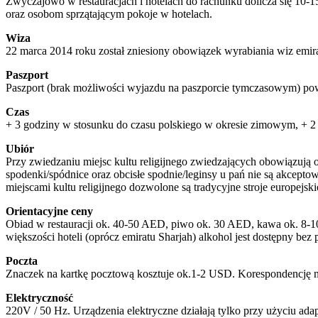
Zwyczajowo w restauracjach i hotelach do rachunku dolicza się 10-1
oraz osobom sprzątającym pokoje w hotelach.
Wiza
22 marca 2014 roku został zniesiony obowiązek wyrabiania wiz emira
Paszport
Paszport (brak możliwości wyjazdu na paszporcie tymczasowym) pow
Czas
+ 3 godziny w stosunku do czasu polskiego w okresie zimowym, + 2 
Ubiór
Przy zwiedzaniu miejsc kultu religijnego zwiedzających obowiązują o
spodenki/spódnice oraz obcisłe spodnie/leginsy u pań nie są akcepto
miejscami kultu religijnego dozwolone są tradycyjne stroje europejsk
Orientacyjne ceny
Obiad w restauracji ok. 40-50 AED, piwo ok. 30 AED, kawa ok. 8-1
większości hoteli (oprócz emiratu Sharjah) alkohol jest dostępny bez
Poczta
Znaczek na kartkę pocztową kosztuje ok.1-2 USD. Korespondencję naj
Elektryczność
220V / 50 Hz. Urządzenia elektryczne działają tylko przy użyciu ada