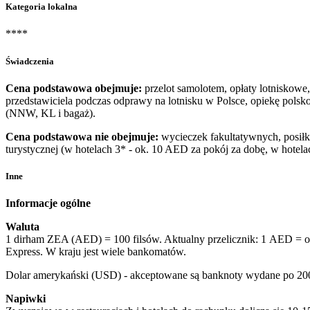
Kategoria lokalna
****
Świadczenia
Cena podstawowa obejmuje:
przelot samolotem, opłaty lotniskowe
przedstawiciela podczas odprawy na lotnisku w Polsce, opiekę polsk
(NNW, KL i bagaż).
Cena podstawowa nie obejmuje:
wycieczek fakultatywnych, posiłk
turystycznej (w hotelach 3* - ok. 10 AED za pokój za dobę, w hotel
Inne
Informacje ogólne
Waluta
1 dirham ZEA (AED) = 100 filsów. Aktualny przelicznik: 1 AED = 
Express. W kraju jest wiele bankomatów.
Dolar amerykański (USD) - akceptowane są banknoty wydane po 20
Napiwki