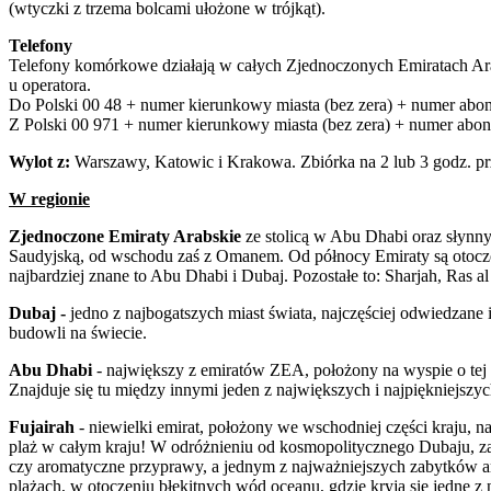
(wtyczki z trzema bolcami ułożone w trójkąt).
Telefony
Telefony komórkowe działają w całych Zjednoczonych Emiratach Ara
u operatora.
Do Polski 00 48 + numer kierunkowy miasta (bez zera) + numer abon
Z Polski 00 971 + numer kierunkowy miasta (bez zera) + numer abon
Wylot z:
Warszawy, Katowic i Krakowa. Zbiórka na 2 lub 3 godz. p
W regionie
Zjednoczone Emiraty Arabskie
ze stolicą w Abu Dhabi oraz słynn
Saudyjską, od wschodu zaś z Omanem. Od północy Emiraty są otocz
najbardziej znane to Abu Dhabi i Dubaj. Pozostałe to: Sharjah, Ras 
Dubaj -
jedno z najbogatszych miast świata, najczęściej odwiedzane i
budowli na świecie.
Abu Dhabi
- największy z emiratów ZEA, położony na wyspie o tej
Znajduje się tu między innymi jeden z największych i najpiękniejszy
Fujairah
- niewielki emirat, położony we wschodniej części kraju, 
plaż w całym kraju! W odróżnieniu od kosmopolitycznego Dubaju, zac
czy aromatyczne przyprawy, a jednym z najważniejszych zabytków ar
plażach, w otoczeniu błękitnych wód oceanu, gdzie kryją się jedne z 