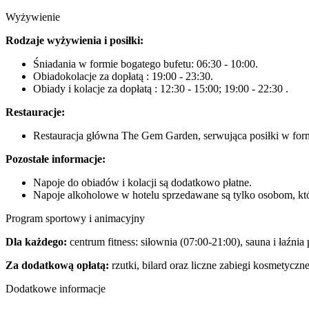
Wyżywienie
Rodzaje wyżywienia i posiłki:
Śniadania w formie bogatego bufetu: 06:30 - 10:00.
Obiadokolacje za dopłatą : 19:00 - 23:30.
Obiady i kolacje za dopłatą : 12:30 - 15:00; 19:00 - 22:30 .
Restauracje:
Restauracja główna The Gem Garden, serwująca posiłki w formie
Pozostałe informacje:
Napoje do obiadów i kolacji są dodatkowo płatne.
Napoje alkoholowe w hotelu sprzedawane są tylko osobom, któ
Program sportowy i animacyjny
Dla każdego:
centrum fitness: siłownia (07:00-21:00), sauna i łaźni
Za dodatkową opłatą:
rzutki, bilard oraz liczne zabiegi kosmetycz
Dodatkowe informacje