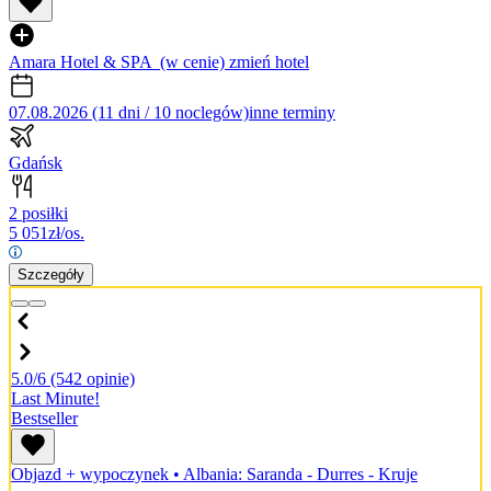
Amara Hotel & SPA
(w cenie)
zmień hotel
07.08.2026 (11 dni / 10 noclegów)
inne terminy
Gdańsk
2 posiłki
5 051
zł/os.
Szczegóły
5.0/6
(542 opinie)
Last Minute!
Bestseller
Objazd + wypoczynek
•
Albania: Saranda - Durres - Kruje