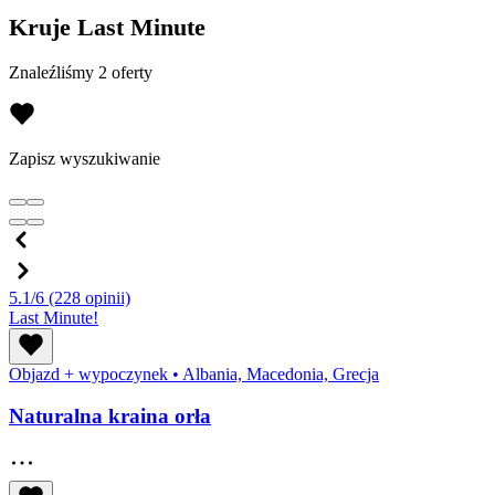
Kruje Last Minute
Znaleźliśmy 2 oferty
Zapisz wyszukiwanie
5.1/6
(228 opinii)
Last Minute!
Objazd + wypoczynek
•
Albania, Macedonia, Grecja
Naturalna kraina orła