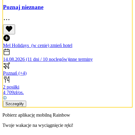
Poznaj nieznane
Mel Holidays
(w cenie)
zmień hotel
14.08.2026 (11 dni / 10 noclegów)
inne terminy
Poznań
(+4)
2 posiłki
4 709
zł/os.
Szczegóły
Pobierz aplikację mobilną Rainbow
Twoje wakacje na wyciągnięcie ręki!