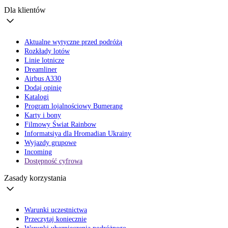
Dla klientów
Aktualne wytyczne przed podróżą
Rozkłady lotów
Linie lotnicze
Dreamliner
Airbus A330
Dodaj opinię
Katalogi
Program lojalnościowy Bumerang
Karty i bony
Filmowy Świat Rainbow
Informatsiya dla Hromadian Ukrainy
Wyjazdy grupowe
Incoming
Dostępność cyfrowa
Zasady korzystania
Warunki uczestnictwa
Przeczytaj koniecznie