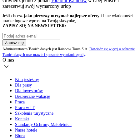
Odwiedź jedno z ponad
100 biur Rainbow
w całej Polsce i
zarezerwuj swój
wymarzony urlop
Jeśli chcesz
jako pierwszy otrzymać najlepsze oferty
i inne wiadomości
marketingowe wprost na Twoją skrzynkę,
ZAPISZ SIĘ NA NEWSLETTER:
Zapisz się
Administratorem Twoich danych jest Rainbow Tours S.A.
Dowiedz się więcej o ochronie
Twoich danych oraz prawie i sposobie wycofania zgody
.
O nas
Kim jesteśmy
Dla prasy
Dla inwestorów
Bezpieczne wakacje
Praca
Praca w IT
Szkolenia turystyczne
Kontakt
Standardy Ochrony Małoletnich
Nasze hotele
Biura