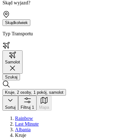
Skąd wyjazd?
Skądkolwiek
Typ Transportu
Samolot
Szukaj
Kruje, 2 osoby, 1 pokój, samolot
Sortuj
Filtruj
1
Mapa
Rainbow
Last Minute
Albania
Kruje