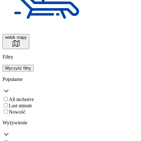
widok mapy
Filtry
Wyczyść filtry
Popularne
All inclusive
Last minute
Nowość
Wyżywienie