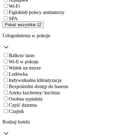
Wi-Fi
Figloklub polscy animatorzy
SPA
Pokaż wszystkie 12
Udogodnienia w pokoju
Balkon/ taras
Wi-fi w pokoju
Widok na morze
Lodówka
Indywidualna klimatyzacja
Bezpośredni dostęp do basenu
Aneks kuchenny/ kuchnia
Osobna sypialnia
Część dzienna
Czajnik
Rodzaj hotelu