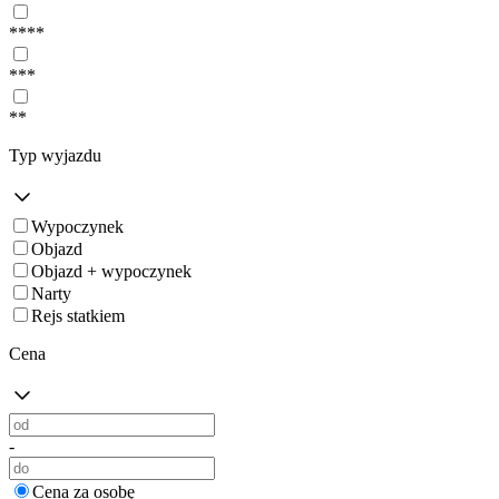
****
***
**
Typ wyjazdu
Wypoczynek
Objazd
Objazd + wypoczynek
Narty
Rejs statkiem
Cena
-
Cena za osobę