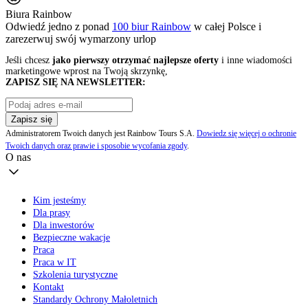
Biura Rainbow
Odwiedź jedno z ponad
100 biur Rainbow
w całej Polsce i
zarezerwuj swój
wymarzony urlop
Jeśli chcesz
jako pierwszy otrzymać najlepsze oferty
i inne wiadomości
marketingowe wprost na Twoją skrzynkę,
ZAPISZ SIĘ NA NEWSLETTER:
Zapisz się
Administratorem Twoich danych jest Rainbow Tours S.A.
Dowiedz się więcej o ochronie
Twoich danych oraz prawie i sposobie wycofania zgody
.
O nas
Kim jesteśmy
Dla prasy
Dla inwestorów
Bezpieczne wakacje
Praca
Praca w IT
Szkolenia turystyczne
Kontakt
Standardy Ochrony Małoletnich