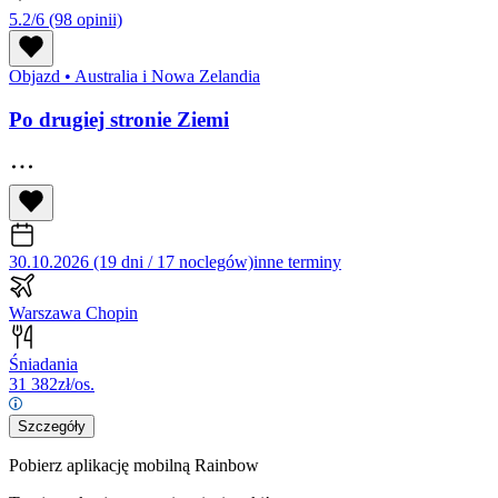
5.2/6
(98 opinii)
Objazd
•
Australia i Nowa Zelandia
Po drugiej stronie Ziemi
30.10.2026 (19 dni / 17 noclegów)
inne terminy
Warszawa Chopin
Śniadania
31 382
zł/os.
Szczegóły
Pobierz aplikację mobilną Rainbow