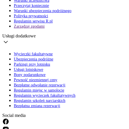
Warunki uczestnictwa
Przeczytaj koniecznie
Warunki ubezpieczenia podróżnego
Polityka prywatności
Regulamin serwisu R.pl
Zarządzaj zgodami
Usługi dodatkowe
Wycieczki fakultatywne
Ubezpieczenia podróżne
Parkingi przy lotnisku
Usługi lotniskowe
Bony podarunkowe
Pewność niezmiennej ceny
Bezpłatne odwołanie rezerwacji
Regulamin miejsc w samolocie
Regulamin wycieczek fakultatywnych
Regulamin szkoleń narciarskich
Bezpłatna zmiana rezerwacji
Social media