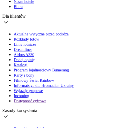
Nasze hotele
Biura
Dla klientów
Aktualne wytyczne przed podróżą
Rozkłady lotów
Linie lotnicze
Dreamliner
Airbus A330
Dodaj opinię
Katalogi
Program lojalnościowy Bumerang
Karty i bony
Filmowy Świat Rainbow
Informatsiya dla Hromadian Ukrainy
Wyjazdy grupowe
Incoming
Dostępność cyfrowa
Zasady korzystania