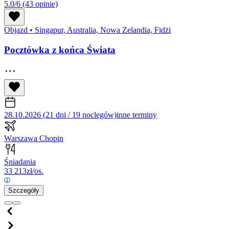
5.0/6
(43 opinie)
Objazd
•
Singapur, Australia, Nowa Zelandia, Fidżi
Pocztówka z końca Świata
28.10.2026 (21 dni / 19 noclegów)
inne terminy
Warszawa Chopin
Śniadania
33 213
zł/os.
Szczegóły