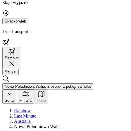
Skąd wyjazd?
Skądkolwiek
Typ Transportu
Samolot
Szukaj
Nowa Południowa Walia, 2 osoby, 1 pokój, samolot
Sortuj
Filtruj
1
Mapa
Rainbow
Last Minute
Australia
Nowa Południowa Walia