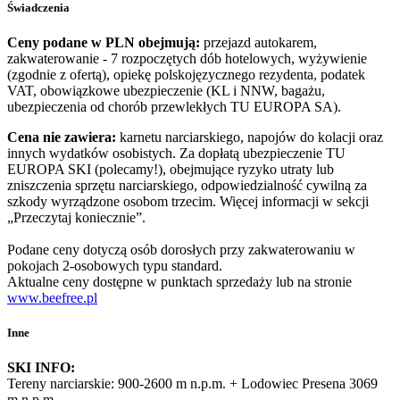
Świadczenia
Ceny podane w PLN obejmują:
przejazd autokarem,
zakwaterowanie - 7 rozpoczętych dób hotelowych, wyżywienie
(zgodnie z ofertą), opiekę polskojęzycznego rezydenta, podatek
VAT, obowiązkowe ubezpieczenie (KL i NNW, bagażu,
ubezpieczenia od chorób przewlekłych TU EUROPA SA).
Cena nie zawiera:
karnetu narciarskiego, napojów do kolacji oraz
innych wydatków osobistych. Za dopłatą ubezpieczenie TU
EUROPA SKI (polecamy!), obejmujące ryzyko utraty lub
zniszczenia sprzętu narciarskiego, odpowiedzialność cywilną za
szkody wyrządzone osobom trzecim. Więcej informacji w sekcji
„Przeczytaj koniecznie”.
Podane ceny dotyczą osób dorosłych przy zakwaterowaniu w
pokojach 2-osobowych typu standard.
Aktualne ceny dostępne w punktach sprzedaży lub na stronie
www.beefree.pl
Inne
SKI INFO:
Tereny narciarskie: 900-2600 m n.p.m. + Lodowiec Presena 3069
m.n.p.m.