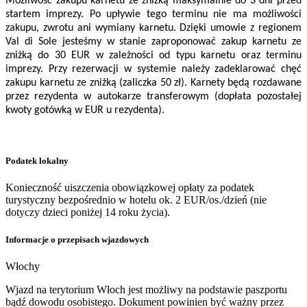
Możliwość zakupu karnetu ze zniżką maksymalnie do 3 dni przed
startem imprezy. Po upływie tego terminu nie ma możliwości
zakupu, zwrotu ani wymiany karnetu. Dzięki umowie z regionem
Val di Sole jesteśmy w stanie zaproponować zakup karnetu ze
zniżką do 30 EUR w zależności od typu karnetu oraz terminu
imprezy. Przy rezerwacji w systemie należy zadeklarować chęć
zakupu karnetu ze zniżką (zaliczka 50 zł). Karnety będą rozdawane
przez rezydenta w autokarze transferowym (dopłata pozostałej
kwoty gotówką w EUR u rezydenta).
Podatek lokalny
Konieczność uiszczenia obowiązkowej opłaty za podatek
turystyczny bezpośrednio w hotelu ok. 2 EUR/os./dzień (nie
dotyczy dzieci poniżej 14 roku życia).
Informacje o przepisach wjazdowych
Włochy
Wjazd na terytorium Włoch jest możliwy na podstawie paszportu
bądź dowodu osobistego. Dokument powinien być ważny przez