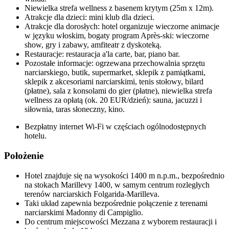
Niewielka strefa wellness z basenem krytym (25m x 12m).
Atrakcje dla dzieci: mini klub dla dzieci.
Atrakcje dla dorosłych: hotel organizuje wieczorne animacje
w języku włoskim, bogaty program Après-ski: wieczorne
show, gry i zabawy, amfiteatr z dyskoteką.
Restauracje: restauracja a'la carte, bar, piano bar.
Pozostałe informacje: ogrzewana przechowalnia sprzętu
narciarskiego, butik, supermarket, sklepik z pamiątkami,
sklepik z akcesoriami narciarskimi, tenis stołowy, bilard
(płatne), sala z konsolami do gier (płatne), niewielka strefa
wellness za opłatą (ok. 20 EUR/dzień): sauna, jacuzzi i
siłownia, taras słoneczny, kino.
Bezpłatny internet Wi-Fi w częściach ogólnodostępnych
hotelu.
Położenie
Hotel znajduje się na wysokości 1400 m n.p.m., bezpośrednio
na stokach Marillevy 1400, w samym centrum rozległych
terenów narciarskich Folgarida-Marilleva.
Taki układ zapewnia bezpośrednie połączenie z terenami
narciarskimi Madonny di Campiglio.
Do centrum miejscowości Mezzana z wyborem restauracji i