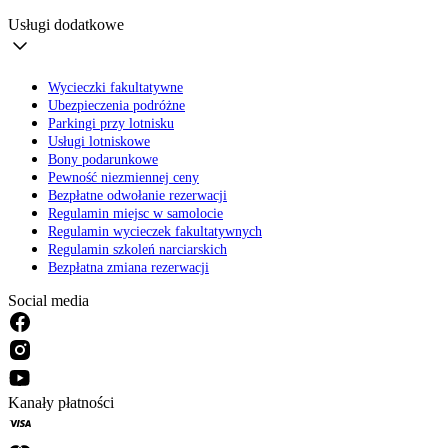
Usługi dodatkowe
Wycieczki fakultatywne
Ubezpieczenia podróżne
Parkingi przy lotnisku
Usługi lotniskowe
Bony podarunkowe
Pewność niezmiennej ceny
Bezpłatne odwołanie rezerwacji
Regulamin miejsc w samolocie
Regulamin wycieczek fakultatywnych
Regulamin szkoleń narciarskich
Bezpłatna zmiana rezerwacji
Social media
Kanały płatności