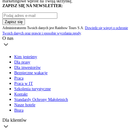
marketingowe wprost na Twoją skrzynkę,
ZAPISZ SIĘ NA NEWSLETTER:
Zapisz się
Administratorem Twoich danych jest Rainbow Tours S.A.
Dowiedz się więcej o ochronie
Twoich danych oraz prawie i sposobie wycofania zgody
.
O nas
Kim jesteśmy
Dla prasy
Dla inwestorów
Bezpieczne wakacje
Praca
Praca w IT
Szkolenia turystyczne
Kontakt
Standardy Ochrony Małoletnich
Nasze hotele
Biura
Dla klientów