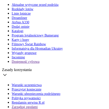
Aktualne wytyczne przed podróżą
Rozkłady lotów
Linie lotnicze
Dreamliner
Airbus A330
Dodaj opinię
Katalogi
Program lojalnościowy Bumerang
Karty i bony
Filmowy Świat Rainbow
Informatsiya dla Hromadian Ukrainy
Wyjazdy grupowe
Incoming
Dostępność cyfrowa
Zasady korzystania
Warunki uczestnictwa
Przeczytaj koniecznie
Warunki ubezpieczenia podróżnego
Polityka prywatności
Regulamin serwisu R.pl
Zarządzaj zgodami