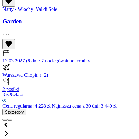
Narty
•
Włochy: Val di Sole
Garden
13.03.2027 (8 dni / 7 noclegów)
inne terminy
Warszawa Chopin
(+2)
2 posiłki
3 628
zł/os.
Cena regularna:
4 228
zł
Najniższa cena z 30 dni: 3 440 zł
Szczegóły