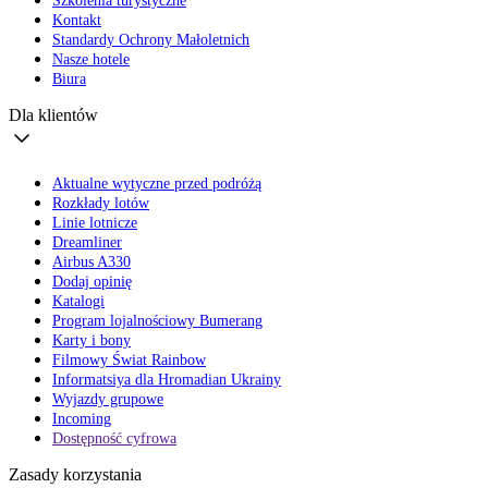
Szkolenia turystyczne
Kontakt
Standardy Ochrony Małoletnich
Nasze hotele
Biura
Dla klientów
Aktualne wytyczne przed podróżą
Rozkłady lotów
Linie lotnicze
Dreamliner
Airbus A330
Dodaj opinię
Katalogi
Program lojalnościowy Bumerang
Karty i bony
Filmowy Świat Rainbow
Informatsiya dla Hromadian Ukrainy
Wyjazdy grupowe
Incoming
Dostępność cyfrowa
Zasady korzystania