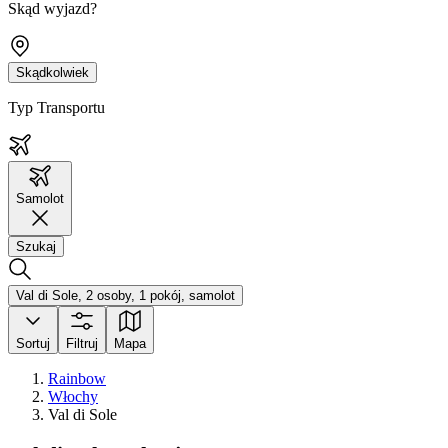
Skąd wyjazd?
Skądkolwiek
Typ Transportu
Samolot
Szukaj
Val di Sole, 2 osoby, 1 pokój, samolot
Sortuj
Filtruj
Mapa
Rainbow
Włochy
Val di Sole