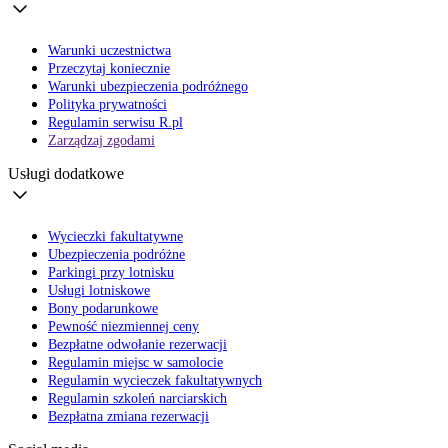
Warunki uczestnictwa
Przeczytaj koniecznie
Warunki ubezpieczenia podróżnego
Polityka prywatności
Regulamin serwisu R.pl
Zarządzaj zgodami
Usługi dodatkowe
Wycieczki fakultatywne
Ubezpieczenia podróżne
Parkingi przy lotnisku
Usługi lotniskowe
Bony podarunkowe
Pewność niezmiennej ceny
Bezpłatne odwołanie rezerwacji
Regulamin miejsc w samolocie
Regulamin wycieczek fakultatywnych
Regulamin szkoleń narciarskich
Bezpłatna zmiana rezerwacji