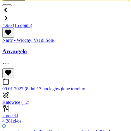
4.9/6
(15 opinii)
Narty
•
Włochy: Val di Sole
Arcangelo
09.01.2027 (8 dni / 7 noclegów)
inne terminy
Katowice
(+2)
2 posiłki
4 281
zł/os.