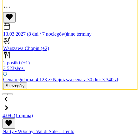
13.03.2027 (8 dni / 7 noclegów)
inne terminy
Warszawa Chopin
(+2)
2 posiłki
(+1)
3 523
zł/os.
Cena regularna:
4 123
zł
Najniższa cena z 30 dni: 3 340 zł
Szczegóły
4.0/6
(1 opinia)
Narty
•
Włochy: Val di Sole - Trento