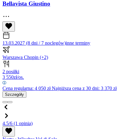
Bellavista Giustino
13.03.2027 (8 dni / 7 noclegów)
inne terminy
Warszawa Chopin
(+2)
2 posiłki
3 550
zł/os.
Cena regularna:
4 050
zł
Najniższa cena z 30 dni: 3 370 zł
Szczegóły
4.5/6
(1 opinia)