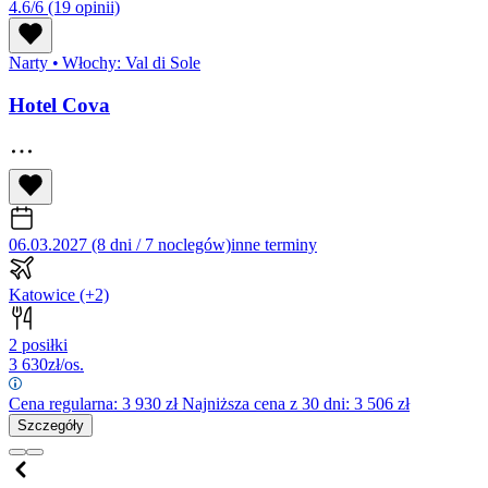
4.6/6
(19 opinii)
Narty
•
Włochy: Val di Sole
Hotel Cova
06.03.2027 (8 dni / 7 noclegów)
inne terminy
Katowice
(+2)
2 posiłki
3 630
zł/os.
Cena regularna:
3 930
zł
Najniższa cena z 30 dni: 3 506 zł
Szczegóły