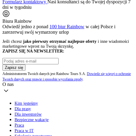
Formularz kontaktowy
Nasi konsultanci są do Twojej dyspozycji 7
dni w tygodniu
Biura Rainbow
Odwiedź jedno z ponad
100 biur Rainbow
w całej Polsce i
zarezerwuj swój
wymarzony urlop
Jeśli chcesz
jako pierwszy otrzymać najlepsze oferty
i inne wiadomości
marketingowe wprost na Twoją skrzynkę,
ZAPISZ SIĘ NA NEWSLETTER:
Zapisz się
Administratorem Twoich danych jest Rainbow Tours S.A.
Dowiedz się więcej o ochronie
Twoich danych oraz prawie i sposobie wycofania zgody
.
O nas
Kim jesteśmy
Dla prasy
Dla inwestorów
Bezpieczne wakacje
Praca
Praca w IT