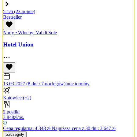
5.1/6
(23 opinie)
Bestseller
Narty
•
Włochy: Val di Sole
Hotel Union
13.03.2027 (8 dni / 7 noclegów)
inne terminy
Katowice
(+2)
2 posiłki
3 848
zł/os.
Cena regularna:
4 348
zł
Najniższa cena z 30 dni: 3 647 zł
Szczegóły