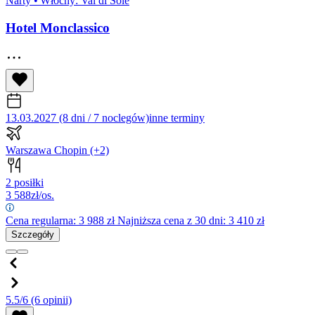
Narty
•
Włochy: Val di Sole
Hotel Monclassico
13.03.2027 (8 dni / 7 noclegów)
inne terminy
Warszawa Chopin
(+2)
2 posiłki
3 588
zł/os.
Cena regularna:
3 988
zł
Najniższa cena z 30 dni: 3 410 zł
Szczegóły
5.5/6
(6 opinii)