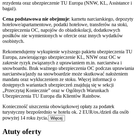
rezydenta oraz ubezpieczenie TU Europa (NNW, KL, Assistance i
bagaż).
Cena podstawowa nie obejmuje
: karnetu narciarskiego, depozyty
hotelowe/apartamentowe, podatki hotelowe, transferów na stoki,
ubezpieczenia OC, napojów do obiadokolacji, dodatkowych
posiłków nie wymienionych w ofercie oraz innych wydatków
osobistych.
Rekomendujemy wykupienie wyższego pakietu ubezpieczenia TU
Europa, zawierającego ubezpieczenie KL, NNW oraz OC w
zakresie ryzyk związanych z uprawianiem m.in. narciarstwa i
snowboardu. Brak ważnego ubezpieczenia OC podczas uprawiania
narciarstwa/jazdy na snowboardzie może skutkować nałożeniem
mandatu oraz wykluczeniem ze stoku. Więcej informacji o
dostępnych wariantach ubezpieczeń znajdują się w sekcji
„Przeczytaj Koniecznie” oraz w Ogólnych Warunkach
Ubezpieczenia TU Europa dla Klientów Rainbow.
Konieczność uiszczenia obowiązkowej opłaty za podatek
turystyczny bezpośrednio w hotelu ok. 2 EUR/os./dzień dla osób
powyżej 14 roku życia.
Więcej
Atuty oferty