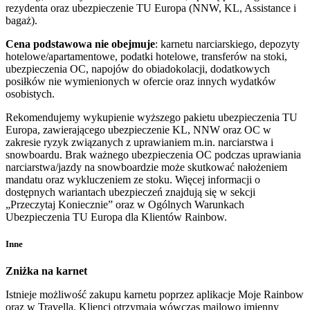
rezydenta oraz ubezpieczenie TU Europa (NNW, KL, Assistance i
bagaż).
Cena podstawowa nie obejmuje
: karnetu narciarskiego, depozyty
hotelowe/apartamentowe, podatki hotelowe, transferów na stoki,
ubezpieczenia OC, napojów do obiadokolacji, dodatkowych
posiłków nie wymienionych w ofercie oraz innych wydatków
osobistych.
Rekomendujemy wykupienie wyższego pakietu ubezpieczenia TU
Europa, zawierającego ubezpieczenie KL, NNW oraz OC w
zakresie ryzyk związanych z uprawianiem m.in. narciarstwa i
snowboardu. Brak ważnego ubezpieczenia OC podczas uprawiania
narciarstwa/jazdy na snowboardzie może skutkować nałożeniem
mandatu oraz wykluczeniem ze stoku. Więcej informacji o
dostępnych wariantach ubezpieczeń znajdują się w sekcji
„Przeczytaj Koniecznie” oraz w Ogólnych Warunkach
Ubezpieczenia TU Europa dla Klientów Rainbow.
Inne
Zniżka na karnet
Istnieje możliwość zakupu karnetu poprzez aplikacje Moje Rainbow
oraz w Travella. Klienci otrzymają wówczas mailowo imienny