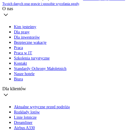
Twoich danych oraz prawie i sposobie wycofania zgody
.
O nas
Kim jesteśmy
Dla prasy
Dla inwestorów
Bezpieczne wakacje
Praca
Praca w IT
Szkolenia turystyczne
Kontakt
Standardy Ochrony Małoletnich
Nasze hotele
Biura
Dla klientów
Aktualne wytyczne przed podróżą
Rozkłady lotów
Linie lotnicze
Dreamliner
Airbus A330