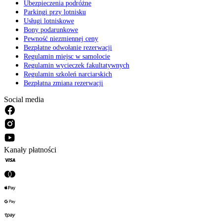
Ubezpieczenia podróżne
Parkingi przy lotnisku
Usługi lotniskowe
Bony podarunkowe
Pewność niezmiennej ceny
Bezpłatne odwołanie rezerwacji
Regulamin miejsc w samolocie
Regulamin wycieczek fakultatywnych
Regulamin szkoleń narciarskich
Bezpłatna zmiana rezerwacji
Social media
Kanały płatności