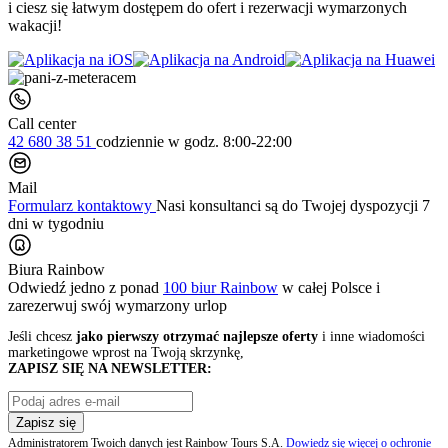
i ciesz się łatwym dostępem do ofert i rezerwacji wymarzonych
wakacji!
Call center
42 680 38 51
codziennie
w godz. 8:00-22:00
Mail
Formularz kontaktowy
Nasi konsultanci są do Twojej dyspozycji 7
dni w tygodniu
Biura Rainbow
Odwiedź jedno z ponad
100 biur Rainbow
w całej Polsce i
zarezerwuj swój
wymarzony urlop
Jeśli chcesz
jako pierwszy otrzymać najlepsze oferty
i inne wiadomości
marketingowe wprost na Twoją skrzynkę,
ZAPISZ SIĘ NA NEWSLETTER:
Zapisz się
Administratorem Twoich danych jest Rainbow Tours S.A.
Dowiedz się więcej o ochronie