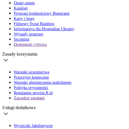
Dodaj opinię
Katalogi
Program lojalnościowy Bumerang
Karty i bony
Filmowy Świat Rainbow
Informatsiya dla Hromadian Ukrainy
Wyjazdy grupowe
Incoming
Dostępność cyfrowa
Zasady korzystania
Warunki uczestnictwa
Przeczytaj koniecznie
Warunki ubezpieczenia podróżnego
Polityka prywatności
Regulamin serwisu R.pl
Zarządzaj zgodami
Usługi dodatkowe
Wycieczki fakultatywne