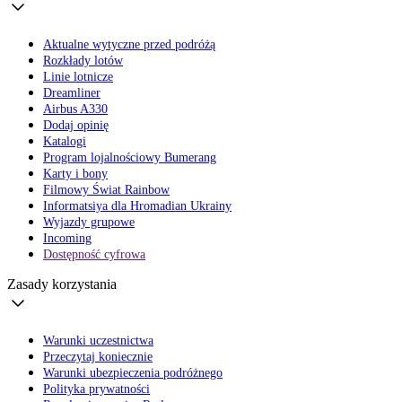
Aktualne wytyczne przed podróżą
Rozkłady lotów
Linie lotnicze
Dreamliner
Airbus A330
Dodaj opinię
Katalogi
Program lojalnościowy Bumerang
Karty i bony
Filmowy Świat Rainbow
Informatsiya dla Hromadian Ukrainy
Wyjazdy grupowe
Incoming
Dostępność cyfrowa
Zasady korzystania
Warunki uczestnictwa
Przeczytaj koniecznie
Warunki ubezpieczenia podróżnego
Polityka prywatności