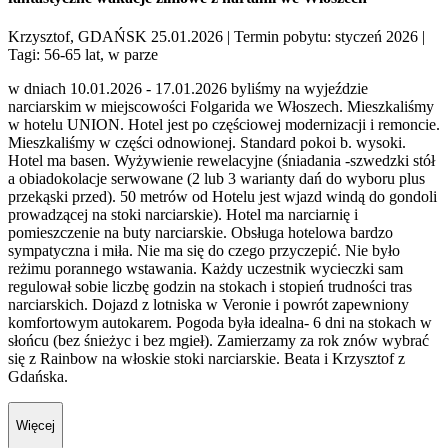
Krzysztof, GDAŃSK 25.01.2026
| Termin pobytu: styczeń 2026
|
Tagi: 56-65 lat, w parze
w dniach 10.01.2026 - 17.01.2026 byliśmy na wyjeździe
narciarskim w miejscowości Folgarida we Włoszech. Mieszkaliśmy
w hotelu UNION. Hotel jest po częściowej modernizacji i remoncie.
Mieszkaliśmy w części odnowionej. Standard pokoi b. wysoki.
Hotel ma basen. Wyżywienie rewelacyjne (śniadania -szwedzki stół
a obiadokolacje serwowane (2 lub 3 warianty dań do wyboru plus
przekąski przed). 50 metrów od Hotelu jest wjazd windą do gondoli
prowadzącej na stoki narciarskie). Hotel ma narciarnię i
pomieszczenie na buty narciarskie. Obsługa hotelowa bardzo
sympatyczna i miła. Nie ma się do czego przyczepić. Nie było
reżimu porannego wstawania. Każdy uczestnik wycieczki sam
regulował sobie liczbę godzin na stokach i stopień trudności tras
narciarskich. Dojazd z lotniska w Veronie i powrót zapewniony
komfortowym autokarem. Pogoda była idealna- 6 dni na stokach w
słońcu (bez śnieżyc i bez mgieł). Zamierzamy za rok znów wybrać
się z Rainbow na włoskie stoki narciarskie. Beata i Krzysztof z
Gdańska.
Więcej