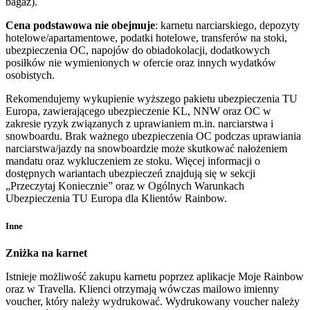
bagaż).
Cena podstawowa nie obejmuje
: karnetu narciarskiego, depozyty
hotelowe/apartamentowe, podatki hotelowe, transferów na stoki,
ubezpieczenia OC, napojów do obiadokolacji, dodatkowych
posiłków nie wymienionych w ofercie oraz innych wydatków
osobistych.
Rekomendujemy wykupienie wyższego pakietu ubezpieczenia TU
Europa, zawierającego ubezpieczenie KL, NNW oraz OC w
zakresie ryzyk związanych z uprawianiem m.in. narciarstwa i
snowboardu. Brak ważnego ubezpieczenia OC podczas uprawiania
narciarstwa/jazdy na snowboardzie może skutkować nałożeniem
mandatu oraz wykluczeniem ze stoku. Więcej informacji o
dostępnych wariantach ubezpieczeń znajdują się w sekcji
„Przeczytaj Koniecznie” oraz w Ogólnych Warunkach
Ubezpieczenia TU Europa dla Klientów Rainbow.
Inne
Zniżka na karnet
Istnieje możliwość zakupu karnetu poprzez aplikacje Moje Rainbow
oraz w Travella. Klienci otrzymają wówczas mailowo imienny
voucher, który należy wydrukować. Wydrukowany voucher należy