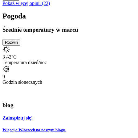
Pokaż więcej opinii (22)
Pogoda
Średnie temperatury w marcu
Rozwiń
3
/-2
°C
Temperatura dzień/noc
9
Godzin słonecznych
blog
Zainspiruj się!
Więcej o Włoszech na naszym blogu.