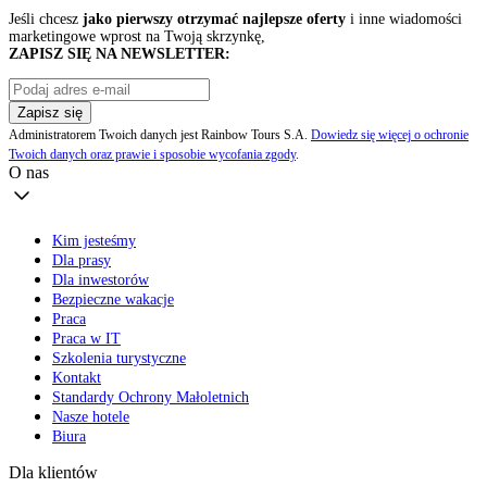
Jeśli chcesz
jako pierwszy otrzymać najlepsze oferty
i inne wiadomości
marketingowe wprost na Twoją skrzynkę,
ZAPISZ SIĘ NA NEWSLETTER:
Zapisz się
Administratorem Twoich danych jest Rainbow Tours S.A.
Dowiedz się więcej o ochronie
Twoich danych oraz prawie i sposobie wycofania zgody
.
O nas
Kim jesteśmy
Dla prasy
Dla inwestorów
Bezpieczne wakacje
Praca
Praca w IT
Szkolenia turystyczne
Kontakt
Standardy Ochrony Małoletnich
Nasze hotele
Biura
Dla klientów