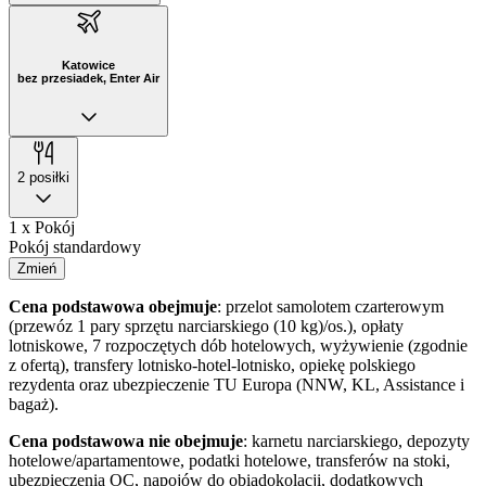
Katowice
bez przesiadek, Enter Air
2 posiłki
1 x Pokój
Pokój standardowy
Zmień
Cena podstawowa obejmuje
: przelot samolotem czarterowym
(przewóz 1 pary sprzętu narciarskiego (10 kg)/os.), opłaty
lotniskowe, 7 rozpoczętych dób hotelowych, wyżywienie (zgodnie
z ofertą), transfery lotnisko-hotel-lotnisko, opiekę polskiego
rezydenta oraz ubezpieczenie TU Europa (NNW, KL, Assistance i
bagaż).
Cena podstawowa nie obejmuje
: karnetu narciarskiego, depozyty
hotelowe/apartamentowe, podatki hotelowe, transferów na stoki,
ubezpieczenia OC, napojów do obiadokolacji, dodatkowych