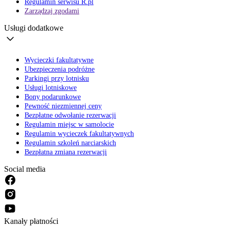
Regulamin serwisu R.pl
Zarządzaj zgodami
Usługi dodatkowe
Wycieczki fakultatywne
Ubezpieczenia podróżne
Parkingi przy lotnisku
Usługi lotniskowe
Bony podarunkowe
Pewność niezmiennej ceny
Bezpłatne odwołanie rezerwacji
Regulamin miejsc w samolocie
Regulamin wycieczek fakultatywnych
Regulamin szkoleń narciarskich
Bezpłatna zmiana rezerwacji
Social media
Kanały płatności