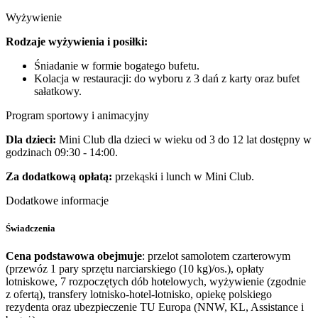
Wyżywienie
Rodzaje wyżywienia i posiłki:
Śniadanie w formie bogatego bufetu.
Kolacja w restauracji: do wyboru z 3 dań z karty oraz bufet
sałatkowy.
Program sportowy i animacyjny
Dla dzieci:
Mini Club dla dzieci w wieku od 3 do 12 lat dostępny w
godzinach 09:30 - 14:00.
Za dodatkową opłatą:
przekąski i lunch w Mini Club.
Dodatkowe informacje
Świadczenia
Cena podstawowa obejmuje
: przelot samolotem czarterowym
(przewóz 1 pary sprzętu narciarskiego (10 kg)/os.), opłaty
lotniskowe, 7 rozpoczętych dób hotelowych, wyżywienie (zgodnie
z ofertą), transfery lotnisko-hotel-lotnisko, opiekę polskiego
rezydenta oraz ubezpieczenie TU Europa (NNW, KL, Assistance i