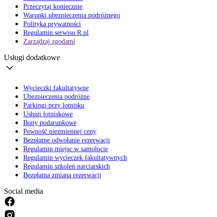
Przeczytaj koniecznie
Warunki ubezpieczenia podróżnego
Polityka prywatności
Regulamin serwisu R.pl
Zarządzaj zgodami
Usługi dodatkowe
Wycieczki fakultatywne
Ubezpieczenia podróżne
Parkingi przy lotnisku
Usługi lotniskowe
Bony podarunkowe
Pewność niezmiennej ceny
Bezpłatne odwołanie rezerwacji
Regulamin miejsc w samolocie
Regulamin wycieczek fakultatywnych
Regulamin szkoleń narciarskich
Bezpłatna zmiana rezerwacji
Social media