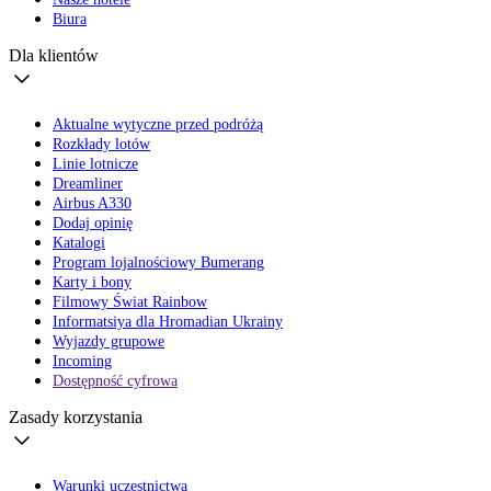
Biura
Dla klientów
Aktualne wytyczne przed podróżą
Rozkłady lotów
Linie lotnicze
Dreamliner
Airbus A330
Dodaj opinię
Katalogi
Program lojalnościowy Bumerang
Karty i bony
Filmowy Świat Rainbow
Informatsiya dla Hromadian Ukrainy
Wyjazdy grupowe
Incoming
Dostępność cyfrowa
Zasady korzystania
Warunki uczestnictwa