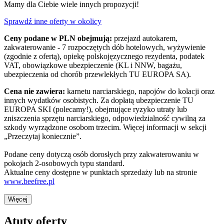
Mamy dla Ciebie wiele innych propozycji!
Sprawdź inne oferty w okolicy
Ceny podane w PLN obejmują:
przejazd autokarem,
zakwaterowanie - 7 rozpoczętych dób hotelowych, wyżywienie
(zgodnie z ofertą), opiekę polskojęzycznego rezydenta, podatek
VAT, obowiązkowe ubezpieczenie (KL i NNW, bagażu,
ubezpieczenia od chorób przewlekłych TU EUROPA SA).
Cena nie zawiera:
karnetu narciarskiego, napojów do kolacji oraz
innych wydatków osobistych. Za dopłatą ubezpieczenie TU
EUROPA SKI (polecamy!), obejmujące ryzyko utraty lub
zniszczenia sprzętu narciarskiego, odpowiedzialność cywilną za
szkody wyrządzone osobom trzecim. Więcej informacji w sekcji
„Przeczytaj koniecznie”.
Podane ceny dotyczą osób dorosłych przy zakwaterowaniu w
pokojach 2-osobowych typu standard.
Aktualne ceny dostępne w punktach sprzedaży lub na stronie
www.beefree.pl
Więcej
Atuty oferty