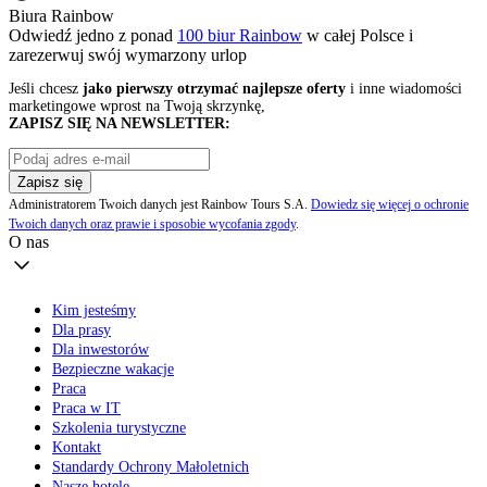
Biura Rainbow
Odwiedź jedno z ponad
100 biur Rainbow
w całej Polsce i
zarezerwuj swój
wymarzony urlop
Jeśli chcesz
jako pierwszy otrzymać najlepsze oferty
i inne wiadomości
marketingowe wprost na Twoją skrzynkę,
ZAPISZ SIĘ NA NEWSLETTER:
Zapisz się
Administratorem Twoich danych jest Rainbow Tours S.A.
Dowiedz się więcej o ochronie
Twoich danych oraz prawie i sposobie wycofania zgody
.
O nas
Kim jesteśmy
Dla prasy
Dla inwestorów
Bezpieczne wakacje
Praca
Praca w IT
Szkolenia turystyczne
Kontakt
Standardy Ochrony Małoletnich
Nasze hotele