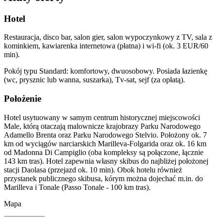
Hotel
Restauracja, disco bar, salon gier, salon wypoczynkowy z TV, sala z
kominkiem, kawiarenka internetowa (płatna) i wi-fi (ok. 3 EUR/60
min).
Pokój typu Standard: komfortowy, dwuosobowy. Posiada łazienkę
(wc, prysznic lub wanna, suszarka), Tv-sat, sejf (za opłatą).
Położenie
Hotel usytuowany w samym centrum historycznej miejscowości
Male, którą otaczają malownicze krajobrazy Parku Narodowego
Adamello Brenta oraz Parku Narodowego Stelvio. Położony ok. 7
km od wyciągów narciarskich Marilleva-Folgarida oraz ok. 16 km
od Madonna Di Campiglio (oba kompleksy są połączone, łącznie
143 km tras). Hotel zapewnia własny skibus do najbliżej położonej
stacji Daolasa (przejazd ok. 10 min). Obok hotelu również
przystanek publicznego skibusa, kórym można dojechać m.in. do
Marilleva i Tonale (Passo Tonale - 100 km tras).
Mapa