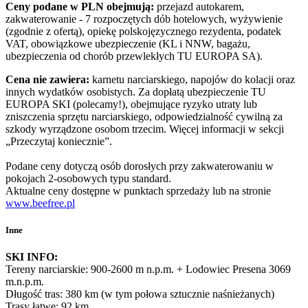
Ceny podane w PLN obejmują:
przejazd autokarem,
zakwaterowanie - 7 rozpoczętych dób hotelowych, wyżywienie
(zgodnie z ofertą), opiekę polskojęzycznego rezydenta, podatek
VAT, obowiązkowe ubezpieczenie (KL i NNW, bagażu,
ubezpieczenia od chorób przewlekłych TU EUROPA SA).
Cena nie zawiera:
karnetu narciarskiego, napojów do kolacji oraz
innych wydatków osobistych. Za dopłatą ubezpieczenie TU
EUROPA SKI (polecamy!), obejmujące ryzyko utraty lub
zniszczenia sprzętu narciarskiego, odpowiedzialność cywilną za
szkody wyrządzone osobom trzecim. Więcej informacji w sekcji
„Przeczytaj koniecznie”.
Podane ceny dotyczą osób dorosłych przy zakwaterowaniu w
pokojach 2-osobowych typu standard.
Aktualne ceny dostępne w punktach sprzedaży lub na stronie
www.beefree.pl
Inne
SKI INFO:
Tereny narciarskie: 900-2600 m n.p.m. + Lodowiec Presena 3069
m.n.p.m.
Długość tras: 380 km (w tym połowa sztucznie naśnieżanych)
Trasy łatwe: 92 km