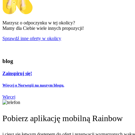
Marzysz o odpoczynku w tej okolicy?
Mamy dla Ciebie wiele innych propozycji!
Sprawdź inne oferty w okolicy
blog
Zainspiruj się!
Więcej o Norwegii na naszym blogu.
Więcej
Pobierz aplikację mobilną Rainbow
i ciesz się łatwym dostępem do ofert i rezerwacji wymarzonych wakac