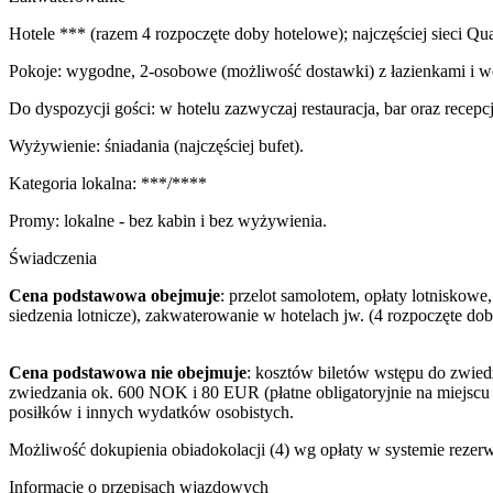
Hotele *** (razem 4 rozpoczęte doby hotelowe); najczęściej sieci Qua
Pokoje: wygodne, 2-osobowe (możliwość dostawki) z łazienkami i wc
Do dyspozycji gości: w hotelu zazwyczaj restauracja, bar oraz recepcj
Wyżywienie: śniadania (najczęściej bufet).
Kategoria lokalna: ***/****
Promy: lokalne - bez kabin i bez wyżywienia.
Świadczenia
Cena podstawowa obejmuje
: przelot samolotem, opłaty lotniskow
siedzenia lotnicze), zakwaterowanie w hotelach jw. (4 rozpoczęte do
Cena podstawowa nie obejmuje
: kosztów biletów wstępu do zwied
zwiedzania ok. 600 NOK i 80 EUR (płatne obligatoryjnie na miejscu
posiłków i innych wydatków osobistych.
Możliwość dokupienia obiadokolacji (4) wg opłaty w systemie reze
Informacje o przepisach wjazdowych