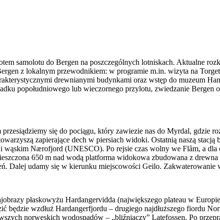
m samolotu do Bergen na poszczególnych lotniskach. Aktualne rozkład
ergen z lokalnym przewodnikiem: w programie m.in. wizyta na Torget
arakterystycznymi drewnianymi budynkami oraz wstęp do muzeum Hanz
padku popołudniowego lub wieczornego przylotu, zwiedzanie Bergen od
przesiądziemy się do pociągu, który zawiezie nas do Myrdal, gdzie ro
warzyszą zapierające dech w piersiach widoki. Ostatnią naszą stacją 
i wąskim Nærofjord (UNESCO). Po rejsie czas wolny we Flåm, a dla c
eszczona 650 m nad wodą platforma widokowa zbudowana z drewna i s
ń. Dalej udamy się w kierunku miejscowości Geilo. Zakwaterowanie w 
rajobrazy płaskowyżu Hardangervidda (największego plateau w Europi
ć będzie wzdłuż Hardangerfjordu – drugiego najdłuższego fiordu Norwe
wszych norweskich wodospadów – „bliźniaczy” Latefossen. Po przepr