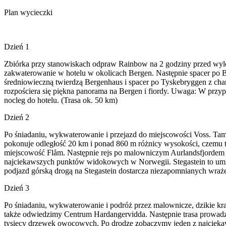
Plan wycieczki
Dzień 1
Zbiórka przy stanowiskach odpraw Rainbow na 2 godziny przed wylote
zakwaterowanie w hotelu w okolicach Bergen. Następnie spacer po B
średniowieczną twierdzą Bergenhaus i spacer po Tyskebryggen z ch
rozpościera się piękna panorama na Bergen i fiordy. Uwaga: W przy
nocleg do hotelu. (Trasa ok. 50 km)
Dzień 2
Po śniadaniu, wykwaterowanie i przejazd do miejscowości Voss. Tam 
pokonuje odległość 20 km i ponad 860 m różnicy wysokości, czemu to
miejscowość Flåm. Następnie rejs po malowniczym Aurlandsfjordem 
najciekawszych punktów widokowych w Norwegii. Stegastein to umi
podjazd górską drogą na Stegastein dostarcza niezapomnianych wraże
Dzień 3
Po śniadaniu, wykwaterowanie i podróż przez malownicze, dzikie k
także odwiedzimy Centrum Hardangervidda. Następnie trasa prowadzi
tysięcy drzewek owocowych. Po drodze zobaczymy jeden z najcieka