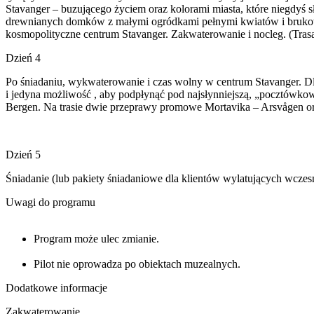
Stavanger – buzującego życiem oraz kolorami miasta, które niegdyś s
drewnianych domków z małymi ogródkami pełnymi kwiatów i brukowa
kosmopolityczne centrum Stavanger. Zakwaterowanie i nocleg. (Tras
Dzień 4
Po śniadaniu, wykwaterowanie i czas wolny w centrum Stavanger. Dl
i jedyna możliwość , aby podpłynąć pod najsłynniejszą, „pocztówko
Bergen. Na trasie dwie przeprawy promowe Mortavika – Arsvågen or
Dzień 5
Śniadanie (lub pakiety śniadaniowe dla klientów wylatujących wczes
Uwagi do programu
Program może ulec zmianie.
Pilot nie oprowadza po obiektach muzealnych.
Dodatkowe informacje
Zakwaterowanie