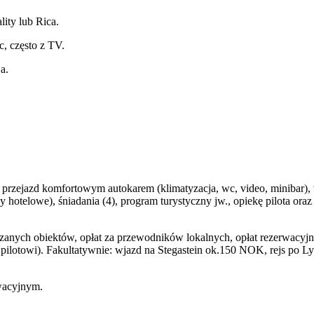
lity lub Rica.
, często z TV.
a.
e, przejazd komfortowym autokarem (klimatyzacja, wc, video, minibar)
by hotelowe), śniadania (4), program turystyczny jw., opiekę pilota 
zanych obiektów, opłat za przewodników lokalnych, opłat rezerwacyj
 pilotowi). Fakultatywnie: wjazd na Stegastein ok.150 NOK, rejs po 
rwacyjnym.