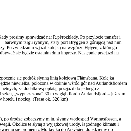
y prosimy sprawdzać na: R.pl/rozklady. Po przylocie transfer i
 – barwnym targu rybnym, stary port Bryggen z górującą nad nim
y. Po zwiedzaniu wjazd kolejką na wzgórze Fløyen, z którego
bywać się będzie ostatnim dniu imprezy. Następnie przejazd na
zpocznie się podróż słynną linią kolejową Flåmsbana. Kolejka
będzie niewielka, położona w dolinie wśród gór nad Aurlandsfiordem
hętnych, za dodatkową opłatą, przejazd do jednego z
zkła, „wypuszczona” 30 m w głąb fiordu Aurlandsfjord – już sam
hotelu i nocleg. (Trasa ok. 320 km)
e), po drodze zobaczymy m.in. słynny wodospad Vøringsfossen, a
gii. Okolice te słyną z wyjątkowej urody, łagodnego klimatu i
awieniu się promem z Mortavika do Arsvågen dojedziemy do