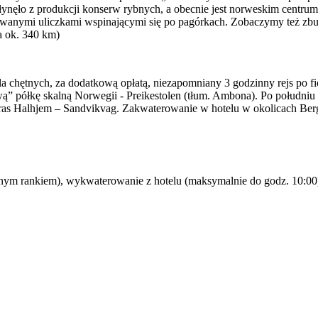
łynęło z produkcji konserw rybnych, a obecnie jest norweskim centrum
nymi uliczkami wspinającymi się po pagórkach. Zobaczymy też zbud
a ok. 340 km)
a chętnych, za dodatkową opłatą, niezapomniany 3 godzinny rejs po f
wą” półkę skalną Norwegii - Preikestolen (tłum. Ambona). Po południ
as Halhjem – Sandvikvag. Zakwaterowanie w hotelu w okolicach Berge
nym rankiem), wykwaterowanie z hotelu (maksymalnie do godz. 10:00). 