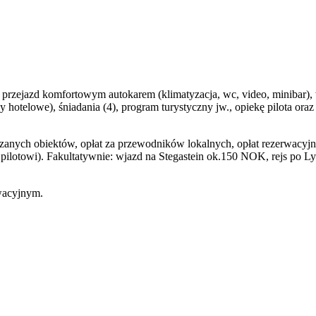
e, przejazd komfortowym autokarem (klimatyzacja, wc, video, minibar)
by hotelowe), śniadania (4), program turystyczny jw., opiekę pilota 
zanych obiektów, opłat za przewodników lokalnych, opłat rezerwacyj
 pilotowi). Fakultatywnie: wjazd na Stegastein ok.150 NOK, rejs po 
rwacyjnym.